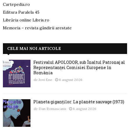
Cartepedia.ro
Editura Paralela 45
Librăria online Libris.ro
Memoria – revista gândirii arestate
CELE MAI NOI ARTICOLE
Festivalul APOLODOR, sub Înaltul Patronaj al
Reprezentanței Comisiei Europene în
România
de
Jovi Ene
6 august 2026
Planeta giganților: La planète sauvage (1973)
de
Dan Romascanu
6 august 2026