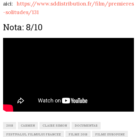
aici:
https://www.sddistribution.fr/film/premieres
-solitudes/131
Nota: 8/10
2018
CARMEN
CLAIRE SIMON
DOCUMENTAR
FESTIVALUL FILMULUI FRANCEZ
FILME 2018
FILME EUROPENE