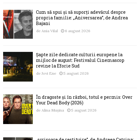
Cum să spui și să suporți adevărul despre
propria familie: „Aniversarea”, de Andrea
Bajani
de
Ania Vilal
6 august 2026
Șapte zile dedicate culturii europene la
mijloc de august: Festivalul Cinemascop
revine la Eforie Sud
de
Jovi Ene
5 august 2026
În dragoste și în război, totul e permis: Over
Your Dead Body (2026)
de
Alina Mușina
5 august 2026
„scrisoare de restituire”, de Andreea Catrina: