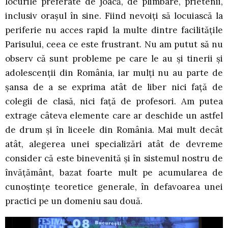
locurile preferate de joacă, de plimbare, prietenii,
inclusiv orașul în sine. Fiind nevoiți să locuiască la
periferie nu acces rapid la multe dintre facilitățile
Parisului, ceea ce este frustrant. Nu am putut să nu
observ că sunt probleme pe care le au și tinerii și
adolescenții din România, iar mulți nu au parte de
șansa de a se exprima atât de liber nici față de
colegii de clasă, nici față de profesori. Am putea
extrage câteva elemente care ar deschide un astfel
de drum și în liceele din România. Mai mult decât
atât, alegerea unei specializări atât de devreme
consider că este binevenită și în sistemul nostru de
învățământ, bazat foarte mult pe acumularea de
cunoștințe teoretice generale, în defavoarea unei
practici pe un domeniu sau două.