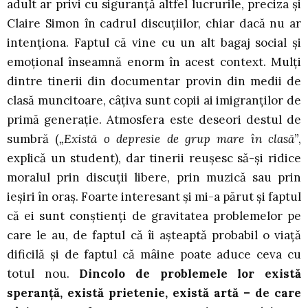
adult ar privi cu siguranță altfel lucrurile, preciza și
Claire Simon în cadrul discuțiilor, chiar dacă nu ar
intenționa. Faptul că vine cu un alt bagaj social și
emoțional înseamnă enorm în acest context. Mulți
dintre tinerii din documentar provin din medii de
clasă muncitoare, câțiva sunt copii ai imigranților de
primă generație. Atmosfera este deseori destul de
sumbră (
„Există o depresie de grup mare în clasă”
,
explică un student), dar tinerii reușesc să-și ridice
moralul prin discuții libere, prin muzică sau prin
ieșiri în oraș. Foarte interesant și mi-a părut și faptul
că ei sunt conștienți de gravitatea problemelor pe
care le au, de faptul că îi așteaptă probabil o viață
dificilă și de faptul că mâine poate aduce ceva cu
totul nou.
Dincolo de problemele lor există
speranță, există prietenie, există artă – de care