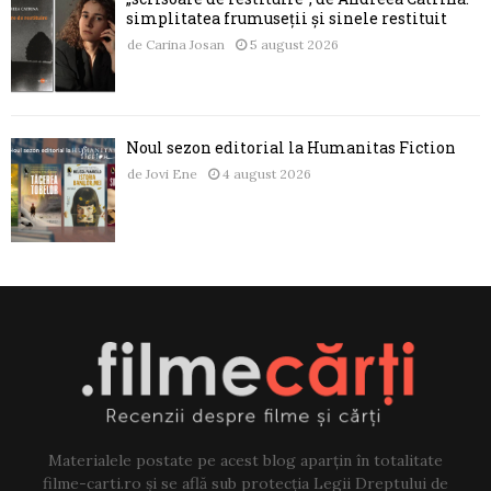
simplitatea frumuseții și sinele restituit
de
Carina Josan
5 august 2026
Noul sezon editorial la Humanitas Fiction
de
Jovi Ene
4 august 2026
Materialele postate pe acest blog aparțin în totalitate
filme-carti.ro și se află sub protecția Legii Dreptului de