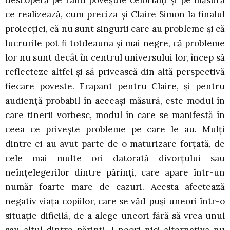
ce realizează, cum preciza și Claire Simon la finalul
proiecției, că nu sunt singurii care au probleme și că
lucrurile pot fi totdeauna și mai negre, că probleme
lor nu sunt decât în centrul universului lor, încep să
reflecteze altfel și să privească din altă perspectivă
fiecare poveste. Frapant pentru Claire, și pentru
audiență probabil în aceeași măsură, este modul în
care tinerii vorbesc, modul în care se manifestă în
ceea ce privește probleme pe care le au. Mulți
dintre ei au avut parte de o maturizare forțată, de
cele mai multe ori datorată divorțului sau
neînțelegerilor dintre părinți, care apare într-un
număr foarte mare de cazuri. Acesta afectează
negativ viața copiilor, care se văd puși uneori într-o
situație dificilă, de a alege uneori fără să vrea unul
sau altul dintre părinți. Uneori nici alternativa nu