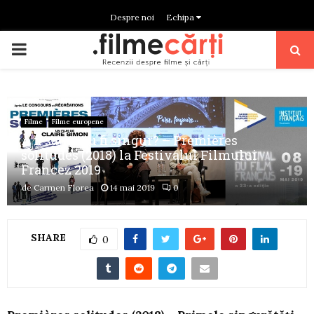
Despre noi
Echipa
PRIMARY
MENU
Filme
Filme europene
A fi sau a nu fi singur? – Premières
solitudes (2018) la Festivalul Filmului
Francez 2019
de
Carmen Florea
14 mai 2019
0
SHARE
0