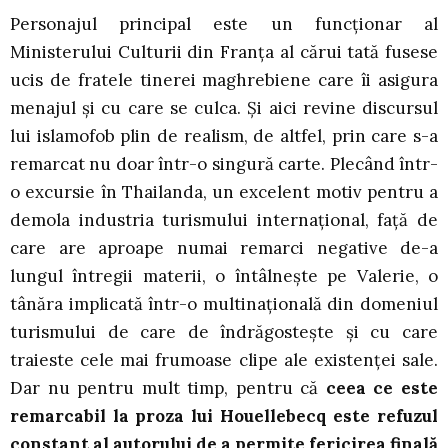
Personajul principal este un funcţionar al
Ministerului Culturii din Franţa al cărui tată fusese
ucis de fratele tinerei maghrebiene care îi asigura
menajul şi cu care se culca. Şi aici revine discursul
lui islamofob plin de realism, de altfel, prin care s-a
remarcat nu doar într-o singură carte. Plecând într-
o excursie în Thailanda, un excelent motiv pentru a
demola industria turismului internaţional, faţă de
care are aproape numai remarci negative de-a
lungul întregii materii, o întâlneşte pe Valerie, o
tânăra implicată într-o multinaţională din domeniul
turismului de care de îndrăgosteşte şi cu care
traieste cele mai frumoase clipe ale existenţei sale.
Dar nu pentru mult timp, pentru că
ceea ce este
remarcabil la proza lui Houellebecq este refuzul
constant al autorului de a permite fericirea finală