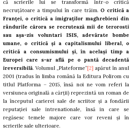
că scrierile lui se transformă într-o critică
necruţătoare a timpului în care trăim.
O critică a
Franţei, o critică a imigraţilor maghrebieni din
rândurile cărora se recrutează mii de terorosti
sau aşa-zis voluntari ISIS, adevărate bombe
umane, o critică şi a capitalismului liberal, o
critică a consumismului şi, în acelaşi timp a
Europei care s-ar află pe o pantă decadentă
ireversibilă
. Volumul „Plateforme”
[2]
apărut în anul
2001 (tradus în limba română la Editura Polirom cu
titlul Platforma – 2015, însă noi ne vom referi la
versiunea originală a cărţii) reprezintă un roman de
la începutul carierei sale de scriitor şi a fondării
reputaţiei sale intrenationale, însă in care se
regăsesc temele majore care vor reveni şi în
scrierile sale ulterioare.