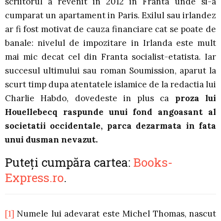
scriitorul a revenit in 2012 in Franta unde si-a
cumparat un apartament in Paris. Exilul sau irlandez
ar fi fost motivat de cauza financiare cat se poate de
banale: nivelul de impozitare in Irlanda este mult
mai mic decat cel din Franta socialist-etatista. Iar
succesul ultimului sau roman Soumission, aparut la
scurt timp dupa atentatele islamice de la redactia lui
Charlie Habdo, dovedeste in plus ca
proza lui
Houellebecq raspunde unui fond angoasant al
societatii occidentale, parca dezarmata in fata
unui dusman nevazut.
Puteți cumpăra cartea:
Books-
Express.ro
.
[1]
Numele lui adevarat este Michel Thomas, nascut