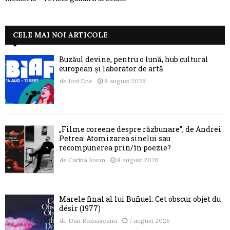
CELE MAI NOI ARTICOLE
Buzăul devine, pentru o lună, hub cultural
european și laborator de artă
de
Jovi Ene
8 august 2026
„Filme coreene despre răzbunare”, de Andrei
Petrea: Atomizarea sinelui sau
recompunerea prin/în poezie?
de
Carina Josan
8 august 2026
Marele final al lui Buñuel: Cet obscur objet du
désir (1977)
de
Dan Romascanu
7 august 2026