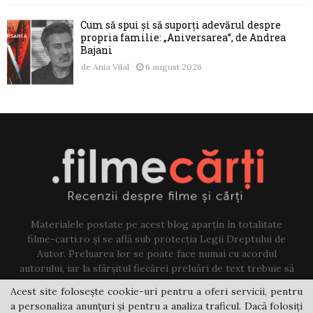
Cum să spui și să suporți adevărul despre
propria familie: „Aniversarea”, de Andrea
Bajani
de
Ania Vilal
6 august 2026
Materialele postate pe acest blog aparțin în totalitate
filme-carti.ro și se află sub protecția Legii Dreptului de
Autor. Preluarea lor se poate face numai cu acordul
autorului, iar la sfârșitul fiecărei preluări de text trebuie să
existe un link către acest blog.
Acest site folosește cookie-uri pentru a oferi servicii, pentru
a personaliza anunțuri și pentru a analiza traficul. Dacă folosiți
Contact us:
jovi@filme-carti.ro