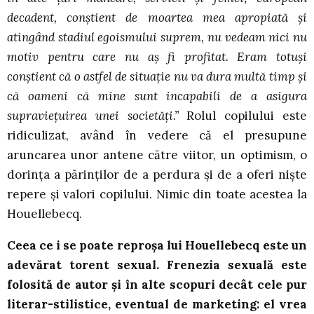
decadent, conştient de moartea mea apropiată şi
atingând stadiul egoismului suprem, nu vedeam nici nu
motiv pentru care nu aş fi profitat. Eram totuşi
conştient că o astfel de situaţie nu va dura multă timp şi
că oameni că mine sunt incapabili de a asigura
supravieţuirea unei societăţi.”
Rolul copilului este
ridiculizat, având în vedere că el presupune
aruncarea unor antene către viitor, un optimism, o
dorinţa a părinţilor de a perdura şi de a oferi nişte
repere şi valori copilului. Nimic din toate acestea la
Houellebecq.
Ceea ce i se poate reproşa lui Houellebecq este un
adevărat torent sexual. Frenezia sexuală este
folosită de autor şi în alte scopuri decât cele pur
literar-stilistice, eventual de marketing: el vrea