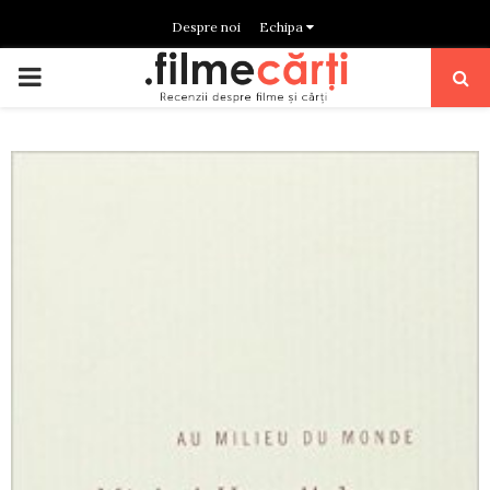
Despre noi
Echipa
PRIMARY
MENU