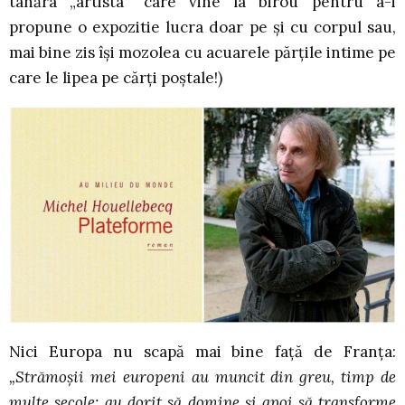
tânăra „artista” care vine la birou pentru a-i
propune o expozitie lucra doar pe şi cu corpul sau,
mai bine zis îşi mozolea cu acuarele părţile intime pe
care le lipea pe cărţi poştale!)
Nici Europa nu scapă mai bine faţă de Franţa:
„Strămoşii mei europeni au muncit din greu, timp de
multe secole; au dorit să domine şi apoi să transforme