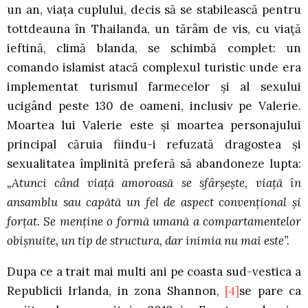
un an, viaţa cuplului, decis să se stabilească pentru
tottdeauna în Thailanda, un tărâm de vis, cu viaţă
ieftină, climă blanda, se schimbă complet: un
comando islamist atacă complexul turistic unde era
implementat turismul farmecelor şi al sexului
ucigând peste 130 de oameni, inclusiv pe Valerie.
Moartea lui Valerie este şi moartea personajului
principal căruia fiindu-i refuzată dragostea şi
sexualitatea împlinită preferă să abandoneze lupta:
„Atunci când viaţă amoroasă se sfârşeşte, viaţă în
ansamblu sau capătă un fel de aspect convenţional şi
forţat. Se menţine o formă umană a compartamentelor
obişnuite, un tip de structura, dar inimia nu mai este”.
Dupa ce a trait mai multi ani pe coasta sud-vestica a
Republicii Irlanda, in zona Shannon,
[4]
se pare ca