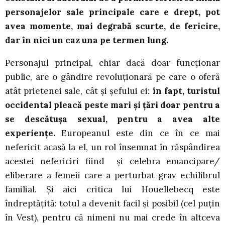
personajelor sale principale care e drept, pot
avea momente, mai degrabă scurte, de fericire,
dar în nici un caz una pe termen lung.
Personajul principal, chiar dacă doar funcţionar
public, are o gândire revoluţionară pe care o oferă
atât prietenei sale, cât şi şefului ei:
în fapt, turistul
occidental pleacă peste mari şi ţări doar pentru a
se descătuşa sexual, pentru a avea alte
experienţe.
Europeanul este din ce în ce mai
nefericit acasă la el, un rol însemnat în răspândirea
acestei nefericiri fiind şi celebra emancipare/
eliberare a femeii care a perturbat grav echilibrul
familial. Şi aici critica lui Houellebecq este
îndreptăţită: totul a devenit facil şi posibil (cel puţin
în Vest), pentru că nimeni nu mai crede în altceva