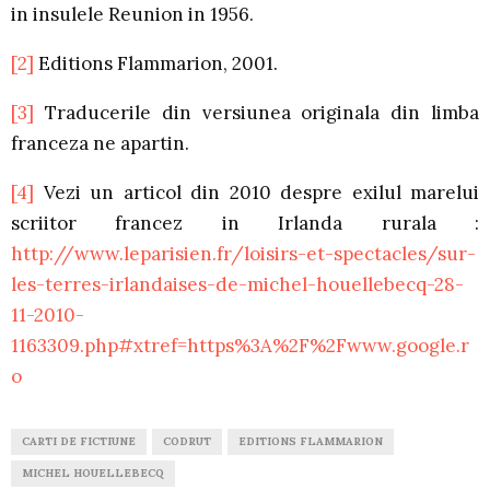
in insulele Reunion in 1956.
[2]
Editions Flammarion, 2001.
[3]
Traducerile din versiunea originala din limba
franceza ne apartin.
[4]
Vezi un articol din 2010 despre exilul marelui
scriitor francez in Irlanda rurala :
http://www.leparisien.fr/loisirs-et-spectacles/sur-
les-terres-irlandaises-de-michel-houellebecq-28-
11-2010-
1163309.php#xtref=https%3A%2F%2Fwww.google.r
o
CARTI DE FICTIUNE
CODRUT
EDITIONS FLAMMARION
MICHEL HOUELLEBECQ