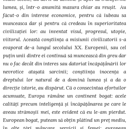
lumea, şi, într-o anumită masura chiar au reuşit. Au
făcut-o din interese economice, pentru că iubeau sa
munceasca dar şi pentru că credeau în superioritatea
civilizaţiei lor: au inventat visul, progresul, utopie,
viitorul. Această conştiinţa a misiunii civilizatorii s-a
evaporat de-a lungul secolului XX. Europenii, sau cel
puţin unii dintre ei continuă să muncească din greu dar
nu o fac decât din interes sau datoriat încăpăţânării lor
nevrotice ataşată sarcinii; conştiinţa inocenţa a
dreptului lor natural de a domină lumea şi a da o
direcţie istorie, au dispărut. Că o consecintaa efortuilor
acumuate, Europa rămâne un continent bogat: acele
calităţi precum inteligenţă şi încăpăţânarea pe care le
aveau strămoşii mei, este evident că eu le-am pierdut.
European bogat, puteam să obţin plătind un preţ mediu,
în alte ţări mâncare, servicii şi femei; european