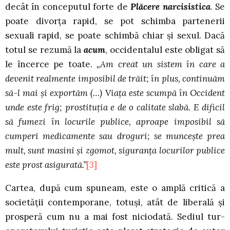
decât în conceputul forte de
Plăcere narcisistica
. Se
poate divorţa rapid, se pot schimba partenerii
sexuali rapid, se poate schimbă chiar şi sexul. Dacă
totul se rezumă la
acum
, occidentalul este obligat să
le încerce pe toate.
„Am creat un sistem în care a
devenit realmente imposibil de trăit; în plus, continuăm
să-l mai şi exportăm (…) Viaţa este scumpă în Occident
unde este frig; prostituţia e de o calitate slabă. E dificil
să fumezi în locurile publice, aproape imposibil să
cumperi medicamente sau droguri; se munceşte prea
mult, sunt masini şi zgomot, siguranţa locurilor publice
este prost asigurată.”
[3]
Cartea, după cum spuneam, este o amplă critică a
societăţii contemporane, totuşi, atât de liberală şi
prosperă cum nu a mai fost niciodată. Sediul tur-