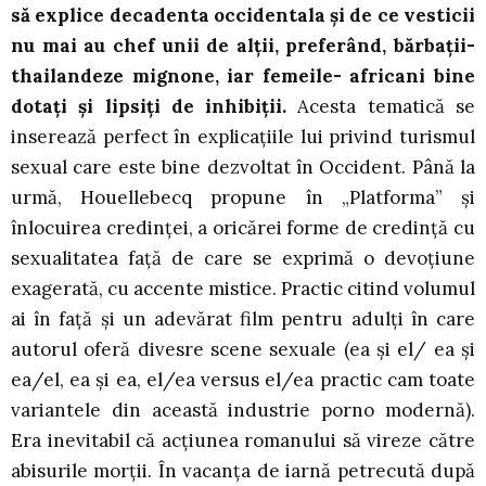
să explice decadenta occidentala şi de ce vesticii
nu mai au chef unii de alţii, preferând, bărbaţii-
thailandeze mignone, iar femeile- africani bine
dotaţi şi lipsiţi de inhibiţii.
Acesta tematică se
inserează perfect în explicaţiile lui privind turismul
sexual care este bine dezvoltat în Occident. Până la
urmă, Houellebecq propune în „Platforma” şi
înlocuirea credinţei, a oricărei forme de credinţă cu
sexualitatea faţă de care se exprimă o devoţiune
exagerată, cu accente mistice. Practic citind volumul
ai în faţă şi un adevărat film pentru adulţi în care
autorul oferă divesre scene sexuale (ea şi el/ ea şi
ea/el, ea şi ea, el/ea versus el/ea practic cam toate
variantele din această industrie porno modernă).
Era inevitabil că acţiunea romanului să vireze către
abisurile morţii. În vacanţa de iarnă petrecută după