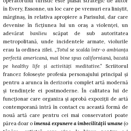
operatorului turistic este plasat strategic de autor
în Every, Essonne, un loc care pe vremuri era liniştit,
mărginaş, în relativa apropiere a Parisului, dar care
devenise în ficţiunea lui un oraş a violenţei, un
adevărat
banlieu
scăpat de sub autoritatea
metropolitană, unde incidentele armate, violurile
erau la ordinea zilei.
„Totul se scaldă într-o ambianţa
perfectă americană, mai bine spus californiană, bazată
pe healthy life şi activităţi meditative.”
Scriitorul
francez foloseşte profesia personajului principal şi
pentru a arunca în derizoriu complet artă modernă
şi tendinţele ei postmoderne. În calitatea lui de
funcţionar care organiza şi aprobă expoziţii de artă
contemporană intră în contact cu această formă de
nouă artă care pentru cei mai conservatori poate
părea doar o
imensă expunere a imbecilităţii umane
(o