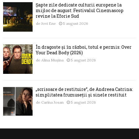
Șapte zile dedicate culturii europene la
mijloc de august: Festivalul Cinemascop
revine la Eforie Sud
de
Jovi Ene
5 august 2026
În dragoste și în război, totul e permis: Over
Your Dead Body (2026)
de
Alina Mușina
5 august 2026
„scrisoare de restituire”, de Andreea Catrina:
simplitatea frumuseții și sinele restituit
de
Carina Josan
5 august 2026