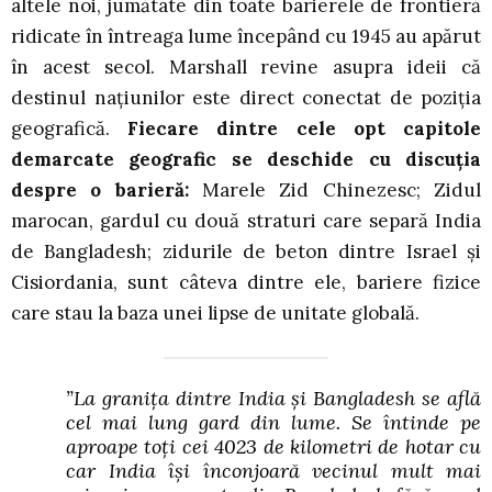
altele noi, jumătate din toate barierele de frontieră
ridicate în întreaga lume începând cu 1945 au apărut
în acest secol. Marshall revine asupra ideii că
destinul națiunilor este direct conectat de poziția
geografică.
Fiecare dintre cele opt capitole
demarcate geografic se deschide cu discuția
despre o barieră:
Marele Zid Chinezesc; Zidul
marocan, gardul cu două straturi care separă India
de Bangladesh; zidurile de beton dintre Israel și
Cisiordania, sunt câteva dintre ele, bariere fizice
care stau la baza unei lipse de unitate globală.
”La granița dintre India și Bangladesh se află
cel mai lung gard din lume. Se întinde pe
aproape toți cei 4023 de kilometri de hotar cu
car India își înconjoară vecinul mult mai