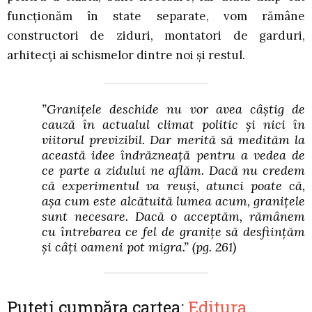
funcționăm în state separate, vom rămâne
constructori de ziduri, montatori de garduri,
arhitecți ai schismelor dintre noi și restul.
”Granițele deschide nu vor avea câștig de
cauză în actualul climat politic și nici în
viitorul previzibil. Dar merită să medităm la
această idee îndrăzneață pentru a vedea de
ce parte a zidului ne aflăm. Dacă nu credem
că experimentul va reuși, atunci poate că,
așa cum este alcătuită lumea acum, granițele
sunt necesare. Dacă o acceptăm, rămânem
cu întrebarea ce fel de granițe să desființăm
și câți oameni pot migra.”
(pg. 261)
Puteți cumpăra cartea:
Editura