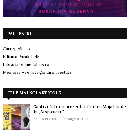
PARTENERI
Cartepedia.ro
Editura Paralela 45
Librăria online Libris.ro
Memoria – revista gândirii arestate
CELE MAI NOI ARTICOLE
Captivi într-un prezent infinit cu Maja Lunde
în „Stop-cadru”
de
Claudia Nițu
7 august 2026