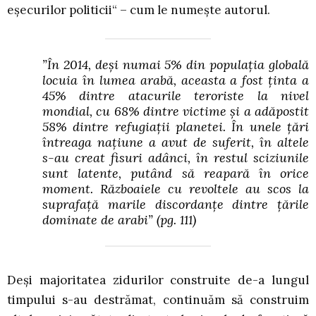
eșecurilor politicii“ – cum le numește autorul.
”În 2014, deși numai 5% din populația globală
locuia în lumea arabă, aceasta a fost ținta a
45% dintre atacurile teroriste la nivel
mondial, cu 68% dintre victime și a adăpostit
58% dintre refugiații planetei. În unele țări
întreaga națiune a avut de suferit, în altele
s-au creat fisuri adânci, în restul sciziunile
sunt latente, putând să reapară în orice
moment. Războaiele cu revoltele au scos la
suprafață marile discordanțe dintre țările
dominate de arabi”
(pg. 111)
Deși majoritatea zidurilor construite de-a lungul
timpului s-au destrămat, continuăm să construim