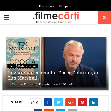
Despre noi
Echipa
PRIMARY
MENU
Carti
Carti de istorie
In varietate concordia: Epoca Zidurilor, de
Tim Marshall
de
Carmen Florea
17 septembrie 2020
0
SHARE
0