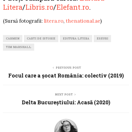
Litera
/
Libris.ro
/
Elefant.ro
.
(Sursă fotografii:
litera.ro
,
thenational.ae
)
CARMEN
CARTI DE ISTORIE
EDITURA LITERA
ESEURI
TIM MARSHALL
PREVIOUS POST
Focul care a șocat România: colectiv (2019)
NEXT POST
Delta Bucureștiului: Acasă (2020)