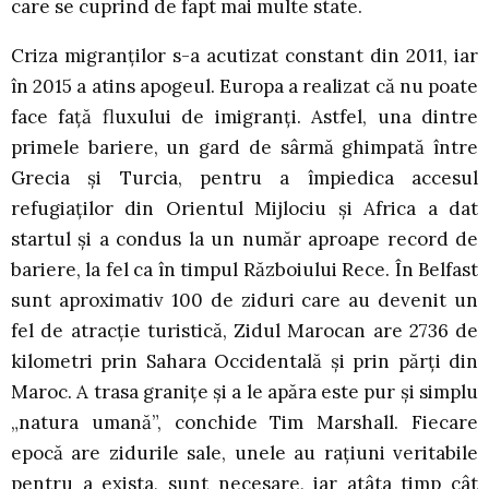
care se cuprind de fapt mai multe state.
Criza migranților s-a acutizat constant din 2011, iar
în 2015 a atins apogeul. Europa a realizat că nu poate
face față fluxului de imigranți. Astfel, una dintre
primele bariere, un gard de sârmă ghimpată între
Grecia și Turcia, pentru a împiedica accesul
refugiaților din Orientul Mijlociu și Africa a dat
startul și a condus la un număr aproape record de
bariere, la fel ca în timpul Războiului Rece. În Belfast
sunt aproximativ 100 de ziduri care au devenit un
fel de atracție turistică, Zidul Marocan are 2736 de
kilometri prin Sahara Occidentală și prin părți din
Maroc. A trasa granițe și a le apăra este pur și simplu
„natura umană”, conchide Tim Marshall. Fiecare
epocă are zidurile sale, unele au rațiuni veritabile
pentru a exista, sunt necesare, iar atâta timp cât