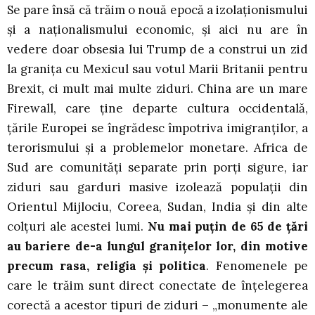
Se pare însă că trăim o nouă epocă a izolaționismului
și a naționalismului economic, și aici nu are în
vedere doar obsesia lui Trump de a construi un zid
la granița cu Mexicul sau votul Marii Britanii pentru
Brexit, ci mult mai multe ziduri. China are un mare
Firewall, care ține departe cultura occidentală,
țările Europei se îngrădesc împotriva imigranților, a
terorismului și a problemelor monetare. Africa de
Sud are comunități separate prin porți sigure, iar
ziduri sau garduri masive izolează populații din
Orientul Mijlociu, Coreea, Sudan, India și din alte
colțuri ale acestei lumi.
Nu mai puțin de 65 de țări
au bariere de-a lungul granițelor lor, din motive
precum rasa, religia și politica
. Fenomenele pe
care le trăim sunt direct conectate de înțelegerea
corectă a acestor tipuri de ziduri – „monumente ale