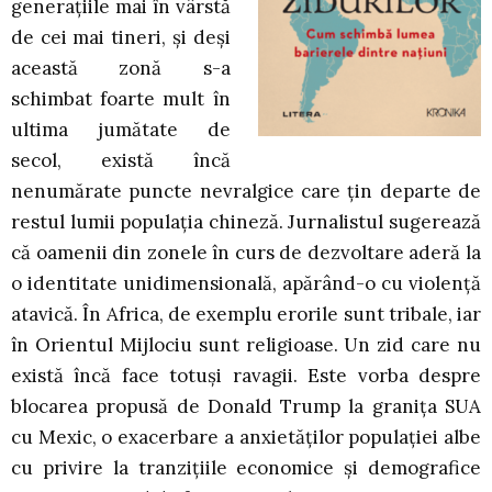
generațiile mai în vârstă
de cei mai tineri, și deși
această zonă s-a
schimbat foarte mult în
ultima jumătate de
secol, există încă
nenumărate puncte nevralgice care țin departe de
restul lumii populația chineză. Jurnalistul sugerează
că oamenii din zonele în curs de dezvoltare aderă la
o identitate unidimensională, apărând-o cu violență
atavică. În Africa, de exemplu erorile sunt tribale, iar
în Orientul Mijlociu sunt religioase. Un zid care nu
există încă face totuși ravagii. Este vorba despre
blocarea propusă de Donald Trump la granița SUA
cu Mexic, o exacerbare a anxietăților populației albe
cu privire la tranzițiile economice și demografice