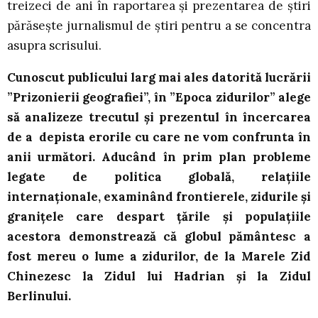
treizeci de ani în raportarea și prezentarea de știri
părăsește jurnalismul de știri pentru a se concentra
asupra scrisului.
Cunoscut publicului larg mai ales datorită lucrării
”Prizonierii geografiei”, în ”Epoca zidurilor” alege
să analizeze trecutul și prezentul în încercarea
de a depista erorile cu care ne vom confrunta în
anii următori. Aducând în prim plan probleme
legate de politica globală, relațiile
internaționale, examinând frontierele, zidurile și
granițele care despart țările și populațiile
acestora demonstrează că globul pământesc a
fost mereu o lume a zidurilor, de la Marele Zid
Chinezesc la Zidul lui Hadrian și la Zidul
Berlinului.