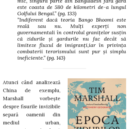
mic, singura parte din Bangladesh fără gard
este coasta de 580 de kilometri de-a lungul
Golfului Bengal.”
(pg. 133)
”Indiferent dacă teoria Bango Bhoomi este
reală sau nu. Mulți experți non
guvernamentali în controlul granițelor susțin
că zidurile și gardurile nu fac decât să
limiteze fluxul de imigranți,iar în privința
combaterii terorismului sunt pur și simplu
ineficiente.”
(pg. 143)
Atunci când analizează
China de exemplu,
Marshall vorbește
despre fisurile invizibile
separă oamenii din
mediul urban,