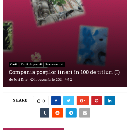
Carti
Carti de poezii
Recomandat
Compania poeţilor tineri în 100 de titluri (I)
de
Jovi Ene
11 octombrie 2011
2
SHARE
0