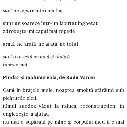
sunt un iepure uite cum fug
sunt un şoarece într-un labirint îngheţat
zdrobeşte-mi capul mai repede
arată-ne arată-ne arată-ne totul
sunt o insectă brutală şi tânără
iubeşte-mă
Pindar şi mahmureala, de Radu Vancu
Cami în braţele mele, noaptea smolită sfârâind sub
picăturile ploii.
filmul suedez văzut la raluca, reconstruction, în
englezeşte, a ajutat,
nu mai e supărată pe mine şi corpului meu îi e mai