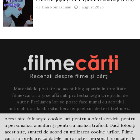
de
Dan Romascanu
6 august 2026
Materialele postate pe acest blog aparțin în totalitate
filme-carti.ro și se află sub protecția Legii Dreptului de
Autor. Preluarea lor se poate face numai cu acordul
autorului, iar la sfârșitul fiecărei preluări de text trebuie să
existe un link către acest blog.
Acest site folosește cookie-uri pentru a oferi servicii, pentru
a personaliza anunțuri și pentru a analiza traficul. Dacă folosiți
Contact us:
jovi@filme-carti.ro
acest site, sunteți de acord cu utilizarea cookie-urilor. Filme-
carti.ro prelucrează datele cu caracter personal furnizate de