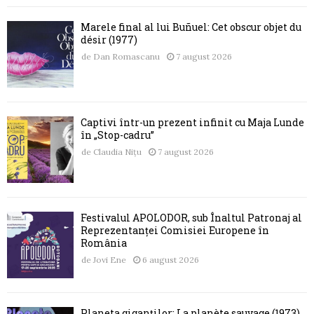
Marele final al lui Buñuel: Cet obscur objet du
désir (1977)
de
Dan Romascanu
7 august 2026
Captivi într-un prezent infinit cu Maja Lunde
în „Stop-cadru”
de
Claudia Nițu
7 august 2026
Festivalul APOLODOR, sub Înaltul Patronaj al
Reprezentanței Comisiei Europene în
România
de
Jovi Ene
6 august 2026
Planeta giganților: La planète sauvage (1973)