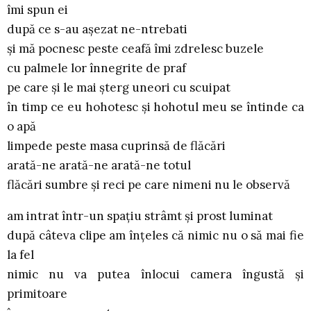
îmi spun ei
după ce s-au aşezat ne-ntrebati
şi mă pocnesc peste ceafă îmi zdrelesc buzele
cu palmele lor înnegrite de praf
pe care şi le mai şterg uneori cu scuipat
în timp ce eu hohotesc şi hohotul meu se întinde ca
o apă
limpede peste masa cuprinsă de flăcări
arată-ne arată-ne arată-ne totul
flăcări sumbre şi reci pe care nimeni nu le observă
am intrat într-un spaţiu strâmt şi prost luminat
după câteva clipe am înţeles că nimic nu o să mai fie
la fel
nimic nu va putea înlocui camera îngustă şi
primitoare