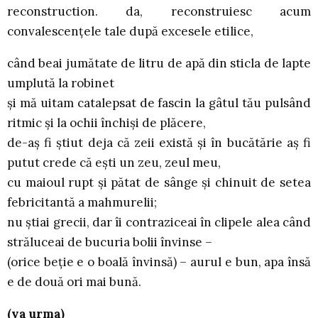
reconstruction. da, reconstruiesc acum
convalescenţele tale după excesele etilice,
când beai jumătate de litru de apă din sticla de lapte
umplută la robinet
şi mă uitam catalepsat de fascin la gâtul tău pulsând
ritmic şi la ochii închişi de plăcere,
de-aş fi ştiut deja că zeii există şi în bucătărie aş fi
putut crede că eşti un zeu, zeul meu,
cu maioul rupt şi pătat de sânge şi chinuit de setea
febricitantă a mahmurelii;
nu ştiai grecii, dar îi contraziceai în clipele alea când
străluceai de bucuria bolii învinse –
(orice beţie e o boală învinsă) – aurul e bun, apa însă
e de două ori mai bună.
(va urma)