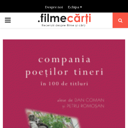
Despre noi
Echipa
PRIMARY
MENU