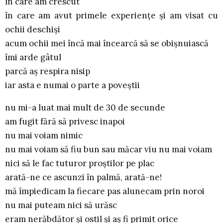
în care am crescut
în care am avut primele experienţe şi am visat cu
ochii deschişi
acum ochii mei încă mai încearcă să se obişnuiască
îmi arde gâtul
parcă aş respira nisip
iar asta e numai o parte a poveştii
nu mi-a luat mai mult de 30 de secunde
am fugit fără să privesc inapoi
nu mai voiam nimic
nu mai voiam să fiu bun sau măcar viu nu mai voiam
nici să le fac tuturor proştilor pe plac
arată-ne ce ascunzi în palmă, arată-ne!
mă împiedicam la fiecare pas alunecam prin noroi
nu mai puteam nici să urăsc
eram nerăbdător şi ostil şi aş fi primit orice