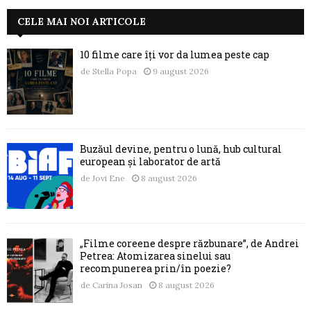
CELE MAI NOI ARTICOLE
10 filme care îți vor da lumea peste cap
de
Stella Popa
9 august 2026
Buzăul devine, pentru o lună, hub cultural
european și laborator de artă
de
Jovi Ene
8 august 2026
„Filme coreene despre răzbunare”, de Andrei
Petrea: Atomizarea sinelui sau
recompunerea prin/în poezie?
de
Carina Josan
8 august 2026