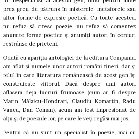
un nespecialist al acestui gen, fiind pentru mine
prea greu de pătruns în misterele, metaforele sau
altor forme de expresie poetică. Cu toate acestea,
nu refuz să citesc poezie, nu refuz să comentez
anumite forme poetice şi anumiţi autori în cercuri
restrânse de prieteni.
Odată cu apariţia antologiei de la editura Compania,
am aflat şi numele unor autori români tineri, dar şi
felul în care literatura românească de acest gen îşi
construieşte viitorul. Dacă despre unii autori
aflasem deja lucruri frumoase (cum ar fi despre
Marin Mălaicu-Hondrari, Claudiu Komartin, Radu
Vancu, Dan Coman), acum am fost impresionat de
alţii şi de poeziile lor, pe care le veţi regăsi mai jos.
Pentru că nu sunt un specialist în poezie, mai cu