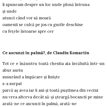
îi spuneam despre un loc unde plouă întruna
şi unde
atunci când vor să moară
oamenii se culcă pe jos cu gurile deschise
cu feţele întoarse spre cer
Ce ascunzi în palmă?, de Claudiu Komartin
Tot ce e înăuntru toată chestia aia învăluită într-un
abur auriu
susurând a împăcare şi linişte
s-a surpat
parcă aş avea iar 8 ani şi toată puştimea din vecini
nu vrea altceva decât să-şi şteargă bocancii pe mine
arată-ne ce ascunzi în palmă, arată-ne