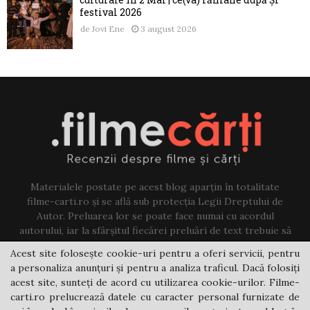
festival 2026
de
Jovi Ene
3 august 2026
Materialele postate pe acest blog aparțin în totalitate
filme-carti.ro și se află sub protecția Legii Dreptului de
Autor. Preluarea lor se poate face numai cu acordul
autorului, iar la sfârșitul fiecărei preluări de text trebuie să
existe un link către acest blog.
Acest site folosește cookie-uri pentru a oferi servicii, pentru
a personaliza anunțuri și pentru a analiza traficul. Dacă folosiți
Contact us:
jovi@filme-carti.ro
acest site, sunteți de acord cu utilizarea cookie-urilor. Filme-
carti.ro prelucrează datele cu caracter personal furnizate de