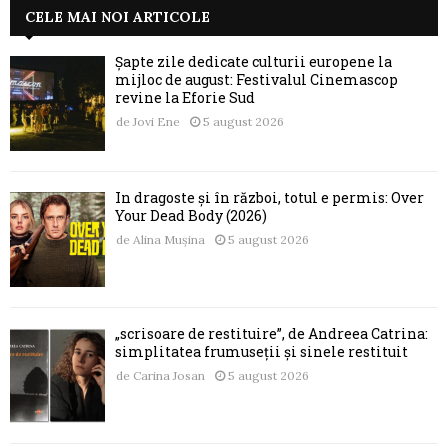
CELE MAI NOI ARTICOLE
Șapte zile dedicate culturii europene la
mijloc de august: Festivalul Cinemascop
revine la Eforie Sud
de
Jovi Ene
5 august 2026
În dragoste și în război, totul e permis: Over
Your Dead Body (2026)
de
Alina Mușina
5 august 2026
„scrisoare de restituire”, de Andreea Catrina:
simplitatea frumuseții și sinele restituit
de
Carina Josan
5 august 2026