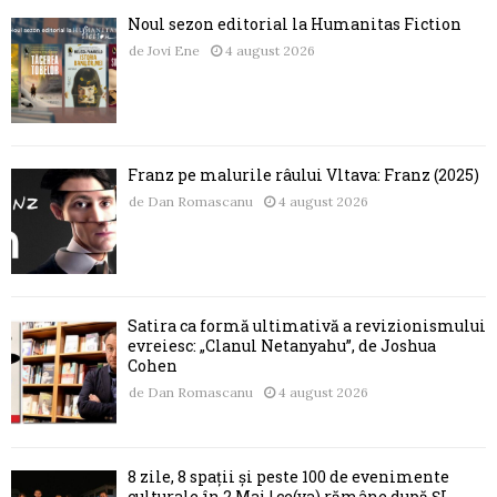
Noul sezon editorial la Humanitas Fiction
de
Jovi Ene
4 august 2026
Franz pe malurile râului Vltava: Franz (2025)
de
Dan Romascanu
4 august 2026
Satira ca formă ultimativă a revizionismului
evreiesc: „Clanul Netanyahu”, de Joshua
Cohen
de
Dan Romascanu
4 august 2026
8 zile, 8 spații și peste 100 de evenimente
culturale în 2 Mai | ce(va) rămâne după ȘI