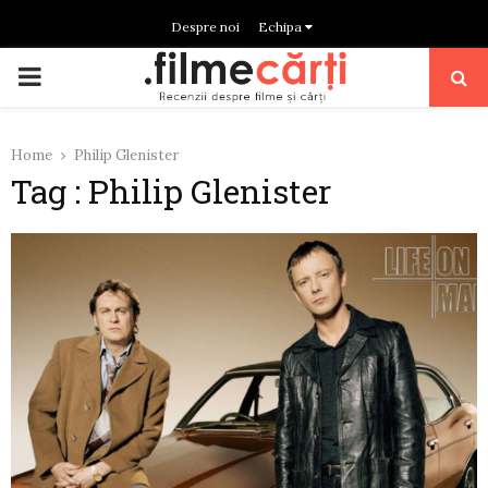
Despre noi
Echipa
PRIMARY
MENU
Home
Philip Glenister
Tag : Philip Glenister