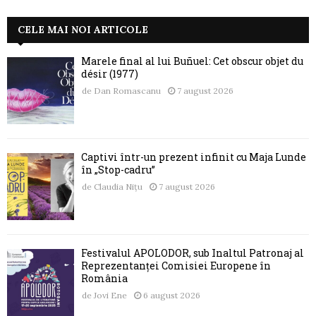
CELE MAI NOI ARTICOLE
Marele final al lui Buñuel: Cet obscur objet du
désir (1977)
de
Dan Romascanu
7 august 2026
Captivi într-un prezent infinit cu Maja Lunde
în „Stop-cadru”
de
Claudia Nițu
7 august 2026
Festivalul APOLODOR, sub Înaltul Patronaj al
Reprezentanței Comisiei Europene în
România
de
Jovi Ene
6 august 2026