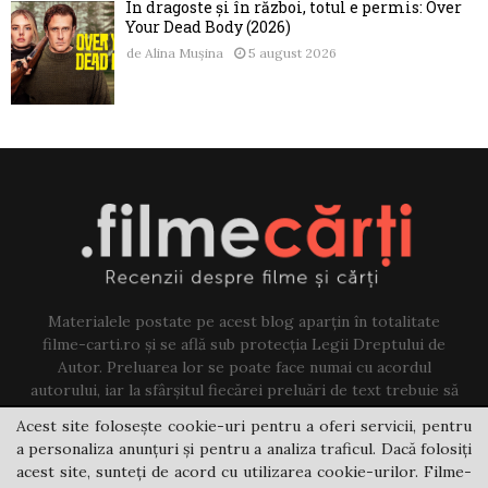
În dragoste și în război, totul e permis: Over
Your Dead Body (2026)
de
Alina Mușina
5 august 2026
Materialele postate pe acest blog aparțin în totalitate
filme-carti.ro și se află sub protecția Legii Dreptului de
Autor. Preluarea lor se poate face numai cu acordul
autorului, iar la sfârșitul fiecărei preluări de text trebuie să
existe un link către acest blog.
Acest site folosește cookie-uri pentru a oferi servicii, pentru
a personaliza anunțuri și pentru a analiza traficul. Dacă folosiți
Contact us:
jovi@filme-carti.ro
acest site, sunteți de acord cu utilizarea cookie-urilor. Filme-