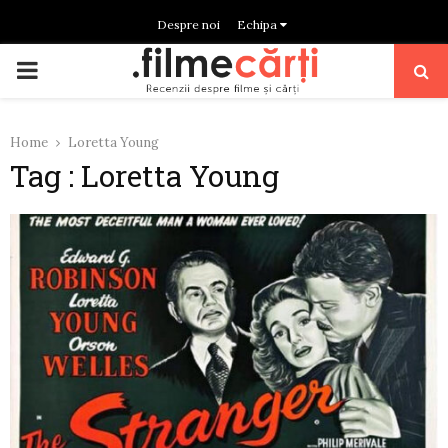
Despre noi
Echipa
PRIMARY
MENU
Home
Loretta Young
Tag : Loretta Young