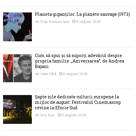
Planeta giganților: La planète sauvage (1973)
de
Dan Romascanu
6 august 2026
Cum să spui și să suporți adevărul despre
propria familie: „Aniversarea”, de Andrea
Bajani
de
Ania Vilal
6 august 2026
Șapte zile dedicate culturii europene la
mijloc de august: Festivalul Cinemascop
revine la Eforie Sud
de
Jovi Ene
5 august 2026