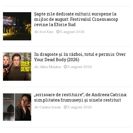
Șapte zile dedicate culturii europene la
mijloc de august: Festivalul Cinemascop
revine la Eforie Sud
de
Jovi Ene
5 august 2026
În dragoste și în război, totul e permis: Over
Your Dead Body (2026)
de
Alina Mușina
5 august 2026
„scrisoare de restituire”, de Andreea Catrina:
simplitatea frumuseții și sinele restituit
de
Carina Josan
5 august 2026