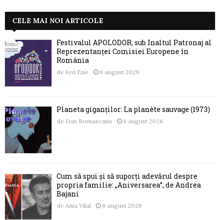
CELE MAI NOI ARTICOLE
Festivalul APOLODOR, sub Înaltul Patronaj al
Reprezentanței Comisiei Europene în
România
de
Jovi Ene
6 august 2026
Planeta giganților: La planète sauvage (1973)
de
Dan Romascanu
6 august 2026
Cum să spui și să suporți adevărul despre
propria familie: „Aniversarea”, de Andrea
Bajani
de
Ania Vilal
6 august 2026