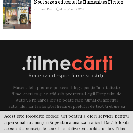
Noul sezon editorial la Humanitas Fiction
de
Jovi Ene
4 august 2026
Materialele postate pe acest blog aparțin în totalitate
filme-carti.ro și se află sub protecția Legii Dreptului de
Autor. Preluarea lor se poate face numai cu acordul
autorului, iar la sfârșitul fiecărei preluări de text trebuie să
existe un link către acest blog.
Acest site folosește cookie-uri pentru a oferi servicii, pentru
a personaliza anunțuri și pentru a analiza traficul. Dacă folosiți
Contact us:
jovi@filme-carti.ro
acest site, sunteți de acord cu utilizarea cookie-urilor. Filme-