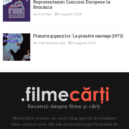
Reprezentanței Comisiei Europene în
România
de
Jovi Ene
6 august 2026
Planeta giganților: La planète sauvage (1973)
de
Dan Romascanu
6 august 2026
Materialele postate pe acest blog aparțin în totalitate
filme-carti.ro și se află sub protecția Legii Dreptului de