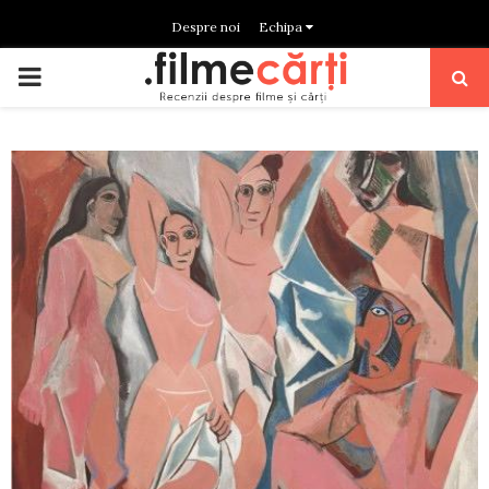
Despre noi
Echipa
PRIMARY
MENU