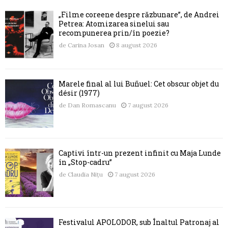
„Filme coreene despre răzbunare”, de Andrei
Petrea: Atomizarea sinelui sau
recompunerea prin/în poezie?
de
Carina Josan
8 august 2026
Marele final al lui Buñuel: Cet obscur objet du
désir (1977)
de
Dan Romascanu
7 august 2026
Captivi într-un prezent infinit cu Maja Lunde
în „Stop-cadru”
de
Claudia Nițu
7 august 2026
Festivalul APOLODOR, sub Înaltul Patronaj al