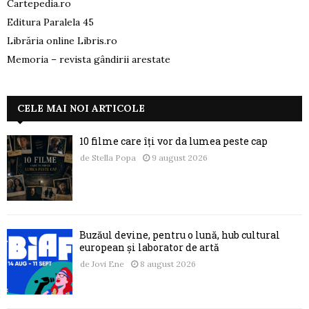
Cartepedia.ro
Editura Paralela 45
Librăria online Libris.ro
Memoria – revista gândirii arestate
CELE MAI NOI ARTICOLE
10 filme care îți vor da lumea peste cap
de
Stella Popa
9 august 2026
Buzăul devine, pentru o lună, hub cultural
european și laborator de artă
de
Jovi Ene
8 august 2026