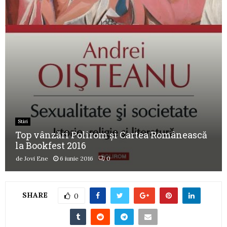
Stiri
Top vânzări Polirom și Cartea Românească
la Bookfest 2016
de
Jovi Ene
6 iunie 2016
0
SHARE
0