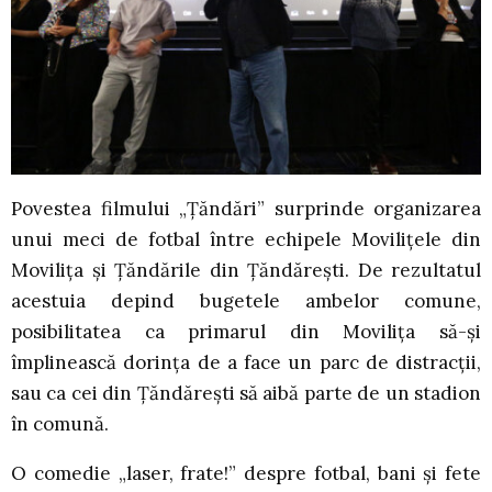
Povestea filmului „Țăndări” surprinde organizarea
unui meci de fotbal între echipele Movilițele din
Movilița și Țăndările din Țăndărești. De rezultatul
acestuia depind bugetele ambelor comune,
posibilitatea ca primarul din Movilița să-și
împlinească dorința de a face un parc de distracții,
sau ca cei din Țăndărești să aibă parte de un stadion
în comună.
O comedie „laser, frate!” despre fotbal, bani și fete