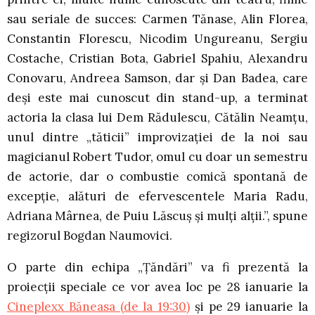
sau seriale de succes: Carmen Tănase, Alin Florea,
Constantin Florescu, Nicodim Ungureanu, Sergiu
Costache, Cristian Bota, Gabriel Spahiu, Alexandru
Conovaru, Andreea Samson, dar și Dan Badea, care
deși este mai cunoscut din stand-up, a terminat
actoria la clasa lui Dem Rădulescu, Cătălin Neamțu,
unul dintre „tăticii” improvizației de la noi sau
magicianul Robert Tudor, omul cu doar un semestru
de actorie, dar o combustie comică spontană de
excepție, alături de efervescentele Maria Radu,
Adriana Mârnea, de Puiu Lăscuș și mulți alții.”, spune
regizorul Bogdan Naumovici.
O parte din echipa „Țăndări” va fi prezentă la
proiecții speciale ce vor avea loc pe 28 ianuarie la
Cineplexx Băneasa (de la 19:30)
și pe 29 ianuarie la