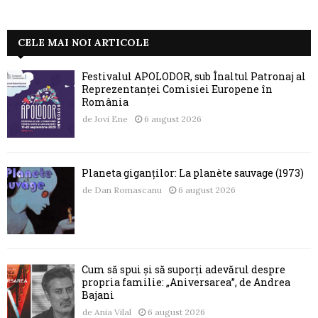
CELE MAI NOI ARTICOLE
Festivalul APOLODOR, sub Înaltul Patronaj al
Reprezentanței Comisiei Europene în
România
de
Jovi Ene
6 august 2026
Planeta giganților: La planète sauvage (1973)
de
Dan Romascanu
6 august 2026
Cum să spui și să suporți adevărul despre
propria familie: „Aniversarea”, de Andrea
Bajani
de
Ania Vilal
6 august 2026