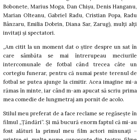
Bobonete, Marius Moga, Dan Chișu, Denis Hanganu,
Marian Olteanu, Gabriel Radu, Cristian Popa, Radu
Bânzaru, Emilia Dobrin, Diana Sar, Zarug), mulți alți
invitați și spectatori.
„Am citit la un moment dat o știre despre un sat în
care sâmbăta se mai întrerupeau meciurile
intercomunale de fotbal când trecea câte un
cortegiu funerar, pentru că numai peste terenul de
fotbal se putea ajunge la cimitir. Acea imagine mi-a
rămas în minte, iar când m-am apucat să scriu prima
mea comedie de lungmetraj am pornit de acolo.
Stilul meu preferat de a face reclame se regăsește în
filmul „Țăndări”. Și mă bucură enorm faptul că mi-au
fost alături la primul meu film actori minunați –
printre ei, multe nume cunoscute din teatru, filme