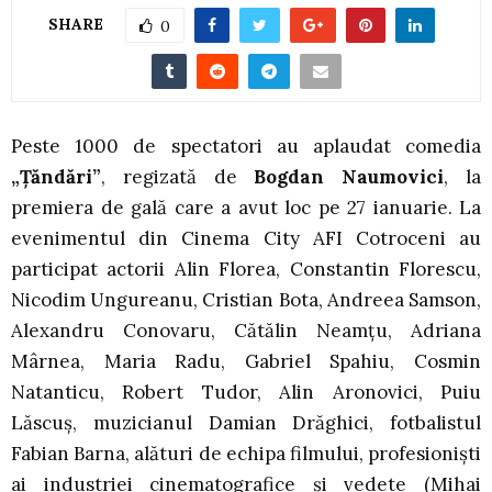
SHARE
0
Peste 1000 de spectatori au aplaudat comedia
„Țăndări”
, regizată de
Bogdan Naumovici
, la
premiera de gală care a avut loc pe 27 ianuarie. La
evenimentul din Cinema City AFI Cotroceni au
participat actorii Alin Florea, Constantin Florescu,
Nicodim Ungureanu, Cristian Bota, Andreea Samson,
Alexandru Conovaru, Cătălin Neamțu, Adriana
Mârnea, Maria Radu, Gabriel Spahiu, Cosmin
Natanticu, Robert Tudor, Alin Aronovici, Puiu
Lăscuș, muzicianul Damian Drăghici, fotbalistul
Fabian Barna, alături de echipa filmului, profesioniști
ai industriei cinematografice și vedete (Mihai