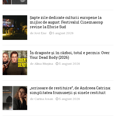
Șapte zile dedicate culturii europene la
mijloc de august: Festivalul Cinemascop
revine la Eforie Sud
de
Jovi Ene
5 august 2026
În dragoste și în război, totul e permis: Over
Your Dead Body (2026)
de
Alina Mușina
5 august 2026
„scrisoare de restituire”, de Andreea Catrina:
simplitatea frumuseții și sinele restituit
de
Carina Josan
5 august 2026