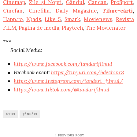
Cinemap
,
Zile și Nopți
,
Gândul
,
Cancan
,
ProSport
,
Cinefan
,
Cinefilia
,
Daily Magazine
,
Filme-cărți
,
Happ.ro
,
IQads
,
Like 5
,
Smark
,
Movienews
,
Revista
FILM
,
Pagina de media
,
Playtech
,
The Movienator
***
Social Media:
https://www.facebook.com/tandarifilmul
Facebook event:
https://tinyurl.com/bde4hwx8
https://www.instagram.com/tandari_filmul/
https://www.tiktok.com/@tandarifilmul
STIRI
ȚĂNDĂRI
PREVIOUS POST