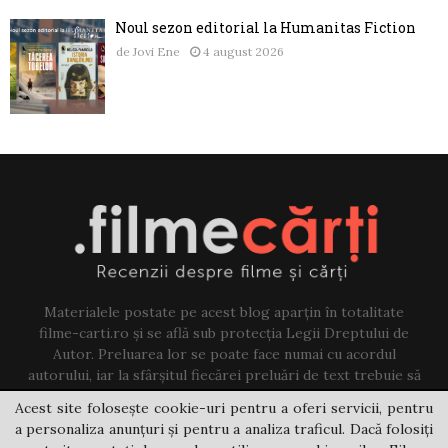
Noul sezon editorial la Humanitas Fiction
de
Jovi Ene
4 august 2026
Materialele postate pe acest blog aparțin în totalitate
filme-carti.ro și se află sub protecția Legii Dreptului de
Autor. Preluarea lor se poate face numai cu acordul
autorului, iar la sfârșitul fiecărei preluări de text trebuie să
existe un link către acest blog.
Acest site folosește cookie-uri pentru a oferi servicii, pentru
a personaliza anunțuri și pentru a analiza traficul. Dacă folosiți
Contact us:
jovi@filme-carti.ro