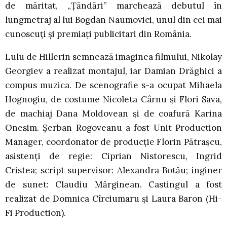
de măritat, „Țăndări” marchează debutul în
lungmetraj al lui Bogdan Naumovici, unul din cei mai
cunoscuți și premiați publicitari din România.
Lulu de Hillerin semnează imaginea filmului, Nikolay
Georgiev a realizat montajul, iar Damian Drăghici a
compus muzica. De scenografie s-a ocupat Mihaela
Hognogiu, de costume Nicoleta Cârnu și Flori Sava,
de machiaj Dana Moldovean și de coafură Karina
Onesim. Șerban Rogoveanu a fost Unit Production
Manager, coordonator de producție Florin Pătrașcu,
asistenți de regie: Ciprian Nistorescu, Ingrid
Cristea; script supervisor: Alexandra Botău; inginer
de sunet: Claudiu Mărginean. Castingul a fost
realizat de Domnica Cîrciumaru și Laura Baron (Hi-
Fi Production).