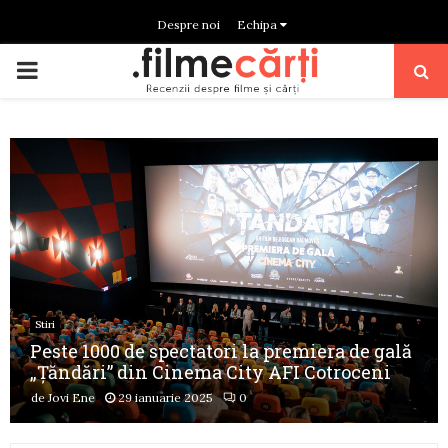
Despre noi
Echipa
PRIMARY
MENU
Stiri
Peste 1000 de spectatori la premiera de gală
„Țăndări” din Cinema City AFI Cotroceni
de
Jovi Ene
29 ianuarie 2025
0