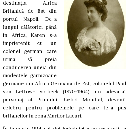
destinaţia Africa
Britanică de Est din
portul Napoli. De-a
lungul călătoriei până
in Africa, Karen s-a
împrietenit cu un
colonel german care
urma să preia
conducerea uneia din
modestele garnizoane
germane din Africa Germana de Est, colonelul Paul
von Lettow- Vorbeck (1870-1964), un adevarat
personaj al Primului Razboi Mondial, devenit
celebru pentru problemele pe care le-a pus
britancilor in zona Marilor Lacuri.
În ianuarie 1914 cei doi logodnici s-au căsătorit la