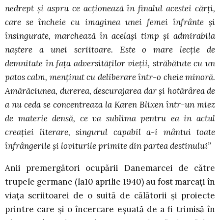
nedrept şi aspru ce acţionează în finalul acestei cărţi,
care se încheie cu imaginea unei femei înfrânte şi
însingurate, marchează în acelaşi timp şi admirabila
naştere a unei scriitoare. Este o mare lecţie de
demnitate în faţa adversităţilor vieţii, străbătute cu un
patos calm, menţinut cu deliberare într-o cheie minoră.
Amărăciunea, durerea, descurajarea dar şi hotărârea de
a nu ceda se concentreaza la Karen Blixen într-un miez
de materie densă, ce va sublima pentru ea in actul
creaţiei literare, singurul capabil a-i mântui toate
înfrângerile şi loviturile primite din partea destinului”
Anii premergători ocupării Danemarcei de către
trupele germane (la10 aprilie 1940) au fost marcaţi în
viaţa scriitoarei de o suită de călătorii şi proiecte
printre care şi o încercare eşuată de a fi trimisă în