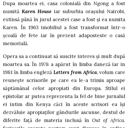
Dupa moartea ei, casa colonială din Ngong a fost
numită
Karen House
iar suburbia oraşului Nairobi,
extinsă până în jurul acestei case a fost şi ea numita
Karen. În 1963 imobiliul a fost transformat într-o
şcoală de fete iar în prezent adaposteste o casă
memorială.
Opera sa a continuat să suscite interes şi mult după
moartea sa. În 1978 a apărut în limba daneză iar in
1981 în limba engleză
Letters from Africa
, volum care
reuneşte scrisorile pe care ea le-a trimis aproape
săptămânal celor apropiati din Europa. Stilul ei
epistolar ar putea reprezenta la fel de bine jurnalul
ei intim din Kenya căci în aceste scrisori ea îşi
dezvăluie apropiaţilor gândurile ascunse, destul de
diferite faţă de materia inclusă în
Out of Africa
.