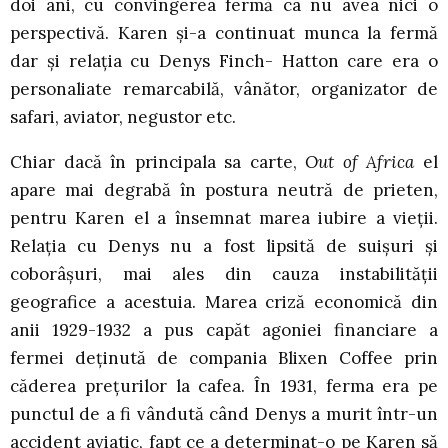
doi ani, cu convingerea fermă ca nu avea nici o
perspectivă. Karen şi-a continuat munca la fermă
dar şi relaţia cu Denys Finch- Hatton care era o
personaliate remarcabilă, vânător, organizator de
safari, aviator, negustor etc.
Chiar dacă în principala sa carte,
Out of Africa
el
apare mai degrabă în postura neutră de prieten,
pentru Karen el a însemnat marea iubire a vieţii.
Relaţia cu Denys nu a fost lipsită de suişuri şi
coborâşuri, mai ales din cauza instabilităţii
geografice a acestuia. Marea criză economică din
anii 1929-1932 a pus capăt agoniei financiare a
fermei deţinută de compania Blixen Coffee prin
căderea preţurilor la cafea. În 1931, ferma era pe
punctul de a fi vândută când Denys a murit într-un
accident aviatic, fapt ce a determinat-o pe Karen să