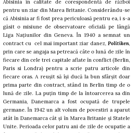
Abisinia în calitate de corespondentă de război
pentru un ziar din Marea Britanie. Considerându-se
că Abisinia ar fi fost prea periculoasă pentru ea, i s-a
găsit o misiune de observatoare oficială pe lângă
Liga Naţiunilor din Geneva. În 1940 a semnat un
contract cu cel mai important ziar danez,
Politiken
,
prin care se angaja sa petreacă câte o lună de zile în
fiecare din cele trei capitale aflate în conflict (Berlin,
Paris si Londra) pentru a scrie patru articole din
fiecare oras. A reuşit să îşi ducă la bun sfârşit doar
prima parte din contract, stând in Berlin timp de o
lună de zile. La puţin timp de la întoarcerea sa din
Germania, Danemarca a fost ocupată de trupele
germane. În 1942 un alt volum de povestiri a aparut
atât în Danemarca cât şi în Marea Britanie şi Statele
Unite. Perioada celor patru ani de zile de ocupatie a