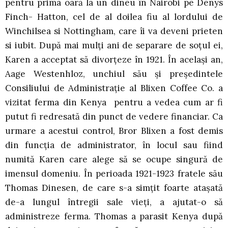
pentru prima oară la un dineu în Nairobi pe Denys
Finch- Hatton, cel de al doilea fiu al lordului de
Winchilsea si Nottingham, care îi va deveni prieten
si iubit. După mai mulţi ani de separare de soţul ei,
Karen a acceptat să divorţeze în 1921. În acelaşi an,
Aage Westenhloz, unchiul său şi preşedintele
Consiliului de Administraţie al Blixen Coffee Co. a
vizitat ferma din Kenya pentru a vedea cum ar fi
putut fi redresată din punct de vedere financiar. Ca
urmare a acestui control, Bror Blixen a fost demis
din funcţia de administrator, în locul sau fiind
numită Karen care alege să se ocupe singură de
imensul domeniu. În perioada 1921-1923 fratele său
Thomas Dinesen, de care s-a simţit foarte ataşată
de-a lungul întregii sale vieţi, a ajutat-o să
administreze ferma. Thomas a parasit Kenya după