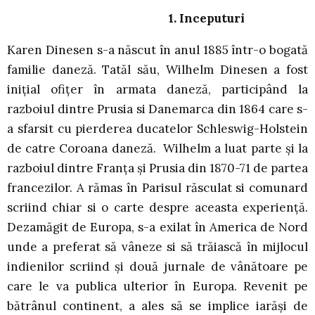
1. Inceputuri
Karen Dinesen s-a născut în anul 1885 într-o bogată
familie daneză. Tatăl său, Wilhelm Dinesen a fost
iniţial ofiţer în armata daneză, participând la
razboiul dintre Prusia si Danemarca din 1864 care s-
a sfarsit cu pierderea ducatelor Schleswig-Holstein
de catre Coroana daneză. Wilhelm a luat parte şi la
razboiul dintre Franţa şi Prusia din 1870-71 de partea
francezilor. A rămas în Parisul răsculat si comunard
scriind chiar si o carte despre aceasta experienţă.
Dezamăgit de Europa, s-a exilat în America de Nord
unde a preferat să vâneze si să trăiască în mijlocul
indienilor scriind şi două jurnale de vânătoare pe
care le va publica ulterior în Europa. Revenit pe
bătrânul continent, a ales să se implice iarăşi de