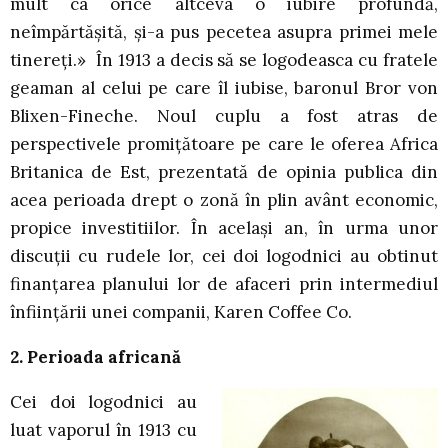
mult ca orice altceva o iubire profundă,
neîmpărtăşită, şi-a pus pecetea asupra primei mele
tinereţi.» În 1913 a decis să se logodeasca cu fratele
geaman al celui pe care îl iubise, baronul Bror von
Blixen-Fineche. Noul cuplu a fost atras de
perspectivele promiţătoare pe care le oferea Africa
Britanica de Est, prezentată de opinia publica din
acea perioada drept o zonă în plin avânt economic,
propice investitiilor. În acelaşi an, în urma unor
discuţii cu rudele lor, cei doi logodnici au obtinut
finanţarea planului lor de afaceri prin intermediul
înfiinţării unei companii, Karen Coffee Co.
2. Perioada africană
Cei doi logodnici au
luat vaporul în 1913 cu