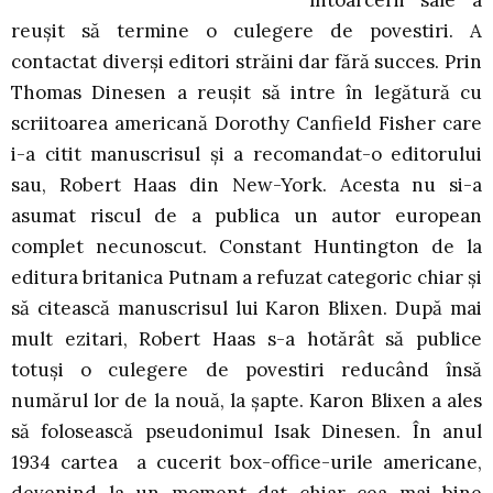
întoarcerii sale a
reuşit să termine o culegere de povestiri. A
contactat diverşi editori străini dar fără succes. Prin
Thomas Dinesen a reuşit să intre în legătură cu
scriitoarea americană Dorothy Canfield Fisher care
i-a citit manuscrisul şi a recomandat-o editorului
sau, Robert Haas din New-York. Acesta nu si-a
asumat riscul de a publica un autor european
complet necunoscut. Constant Huntington de la
editura britanica Putnam a refuzat categoric chiar şi
să citească manuscrisul lui Karon Blixen. După mai
mult ezitari, Robert Haas s-a hotărât să publice
totuşi o culegere de povestiri reducând însă
numărul lor de la nouă, la şapte. Karon Blixen a ales
să folosească pseudonimul Isak Dinesen. În anul
1934 cartea a cucerit box-office-urile americane,