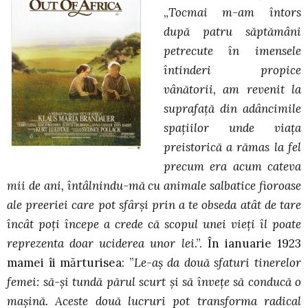
„
Tocmai m-am întors
după patru săptămâni
petrecute în imensele
întinderi propice
vânătorii, am revenit la
suprafaţă din adâncimile
spaţiilor unde viaţa
preistorică a rămas la fel
precum era acum cateva
mii de ani, întâlnindu-mă cu animale salbatice fioroase
ale preeriei care pot sfârşi prin a te obseda atât de tare
încât poţi începe a crede că scopul unei vieţi îl poate
reprezenta doar uciderea unor lei
.”. În ianuarie 1923
mamei îi mărturisea: ”
Le-aş da două sfaturi tinerelor
femei: să-şi tundă părul scurt şi să înveţe să conducă o
maşină. Aceste două lucruri pot transforma radical