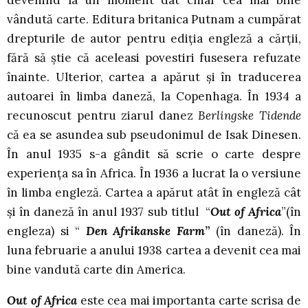
devenind la un moment dat chiar cea mai bine
vândută carte. Editura britanica Putnam a cumpărat
drepturile de autor pentru ediţia engleză a cărţii,
fără să ştie că aceleasi povestiri fusesera refuzate
înainte. Ulterior, cartea a apărut şi în traducerea
autoarei în limba daneză, la Copenhaga. În 1934 a
recunoscut pentru ziarul danez
Berlingske Tidende
că ea se asundea sub pseudonimul de Isak Dinesen.
În anul 1935 s-a gândit să scrie o carte despre
experienţa sa în Africa. În 1936 a lucrat la o versiune
în limba engleză. Cartea a apărut atât în engleză cât
şi în daneză în anul 1937 sub titlul “
Out of Africa
”(în
engleza) si “
Den Afrikanske Farm
”
(în daneză). În
luna februarie a anului 1938 cartea a devenit cea mai
bine vandută carte din America.
Out of Africa
este cea mai importanta carte scrisa de