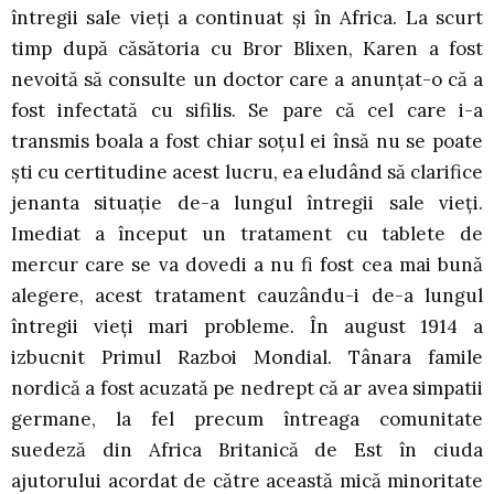
întregii sale vieţi a continuat şi în Africa. La scurt
timp după căsătoria cu Bror Blixen, Karen a fost
nevoită să consulte un doctor care a anunţat-o că a
fost infectată cu sifilis. Se pare că cel care i-a
transmis boala a fost chiar soţul ei însă nu se poate
şti cu certitudine acest lucru, ea eludând să clarifice
jenanta situaţie de-a lungul întregii sale vieţi.
Imediat a început un tratament cu tablete de
mercur care se va dovedi a nu fi fost cea mai bună
alegere, acest tratament cauzându-i de-a lungul
întregii vieţi mari probleme. În august 1914 a
izbucnit Primul Razboi Mondial. Tânara famile
nordică a fost acuzată pe nedrept că ar avea simpatii
germane, la fel precum întreaga comunitate
suedeză din Africa Britanică de Est în ciuda
ajutorului acordat de către această mică minoritate