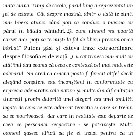
viaţa cuiva. Timp de secole, părul lung a reprezentat un
fel de sclavie. Cât despre maşină, dintr-o dată te simti
mai liberă atunci când poţi să conduci o maşină cu
părul în bătaia vântului…Şi cum nimeni nu poartă
corset aici, poţi să te mişti la fel de liberă precum orice
bărbat
.” Putem găsi şi câteva fraze extraordinare
despre filosofia ei de viaţă: „
Cu cat trăiesc mai mult cu
atât îmi dau seama că ceea ce contează cel mai mult este
adevărul. Nu cred că cineva poate fi fericit altfel decât
alegând conştient sau inconştient în conformitate cu
expresia adevaratei sale naturi şi multe din dificultăţile
tinereţii provin datorită unei alegeri sau unei ambitii
legate de ceva ce este admirat teoretic si care ar trebui
sa se potrivească dar care in realitate este departe de
ceea ce persoanei respective i se potriveşte. Multi
oameni gasesc dificil sa fie ei insisi pentru ca in