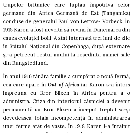
trupelor britanice care luptau împotriva celor
germane din Africa Germană de Est (Tanganika)
conduse de generalul Paul von Lettow- Vorbeck. În
1915 Karen a fost nevoită să revină în Danemarca din
cauza evoluţiei bolii. A stat internată trei luni de zile
în Spitalul Naţional din Copenhaga, după externare
şi-a petrecut restul anului la reşedinţa mamei sale
din Rungstedlund.
În anul 1916 tânăra familie a cumpărat o nouă fermă,
cea care apare în
Out of Africa
iar Karon s-a întors
impreuna cu Bror Blixen în Africa pentru a o
administra. Criza din interiorul căsniciei a devenit
permanentă iar Bror Blixen a început treptat să-şi
dovedească totala incompetenţă în administrarea
unei ferme atât de vaste. În 1918 Karen l-a întâlnit