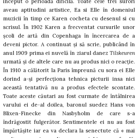
inceput o perioadă dificilă. Toate cele trei surori
aveau aptitudini artistice, Ea si Elle în domeniul
muzicii în timp ce Karen cocheta cu desenul si cu
scrisul. În 1902 Karen a frecventat cursurile unor
şcoli de artă din Copenhaga în încercarea de a
deveni pictor. A continuat şi să scrie, publicând în
anul 1909 prima ei nuvelă în ziarul danez
Tilskeuren
urmată şi de altele care nu au produs nici o reacţie.
În 1910 a călătorit la Paris împreună cu sora ei Elle
dorind a-şi perfecţiona tehnica picturii insa nici
această tentativă nu a produs efectele scontate.
Toate aceste căutari au fost curmate de întâlnirea
varului ei de-al doilea, baronul suedez Hans von
Blixen-Finecke din Nasbyholm de care s-a
îndrăgostit fulgerător. Sentimentele ei nu au fost
împărtăşite iar ea va declara la senectute că « mai