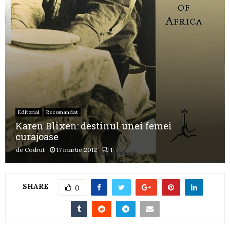
Editorial
Recomandat
Karen Blixen: destinul unei femei
curajoase
de
Codrut
17 martie 2012
1
SHARE
0