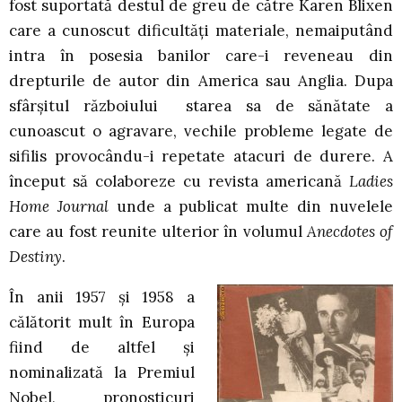
fost suportată destul de greu de către Karen Blixen
care a cunoscut dificultăţi materiale, nemaiputând
intra în posesia banilor care-i reveneau din
drepturile de autor din America sau Anglia. Dupa
sfârşitul războiului starea sa de sănătate a
cunoascut o agravare, vechile probleme legate de
sifilis provocându-i repetate atacuri de durere. A
început să colaboreze cu revista americană
Ladies
Home Journal
unde a publicat multe din nuvelele
care au fost reunite ulterior în volumul
Anecdotes of
Destiny
.
În anii 1957 şi 1958 a
călătorit mult în Europa
fiind de altfel şi
nominalizată la Premiul
Nobel, pronosticuri