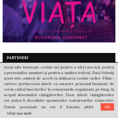
PARTENERI
Acest site folosește cookie-uri pentru a oferi servicii, pentru
Cartepedia.ro
a personaliza anunțuri și pentru a analiza traficul. Dacă folosiți
acest site, sunteți de acord cu utilizarea cookie-urilor. Filme-
Editura Paralela 45
carti.ro prelucrează datele cu caracter personal furnizate de
Librăria online Libris.ro
voi în cadrul înscrierilor la concursurile organizate pe blog, în
Memoria – revista gândirii arestate
scopul desemnării câștigătorilor. Doar datele câștigătorilor
vor putea fi dezvăluite sponsorilor concursurilor respective.
Datele personale nu vor fi folosite altfel.
OK
CELE MAI NOI ARTICOLE
Aflați mai mult