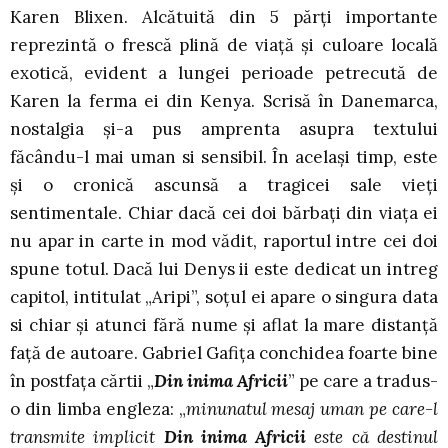
Karen Blixen. Alcătuită din 5 părţi importante
reprezintă o frescă plină de viaţă şi culoare locală
exotică, evident a lungei perioade petrecută de
Karen la ferma ei din Kenya. Scrisă în Danemarca,
nostalgia şi-a pus amprenta asupra textului
făcându-l mai uman si sensibil. În acelaşi timp, este
şi o cronică ascunsă a tragicei sale vieţi
sentimentale. Chiar dacă cei doi bărbaţi din viaţa ei
nu apar in carte in mod vădit, raportul intre cei doi
spune totul. Dacă lui Denys ii este dedicat un intreg
capitol, intitulat „Aripi”, soţul ei apare o singura data
si chiar şi atunci fără nume şi aflat la mare distanţă
faţă de autoare. Gabriel Gafiţa conchidea foarte bine
în postfaţa cărtii „
Din inima Africii
” pe care a tradus-
o din limba engleza: „
minunatul mesaj uman pe care-l
transmite implicit
Din inima Africii
este că destinul