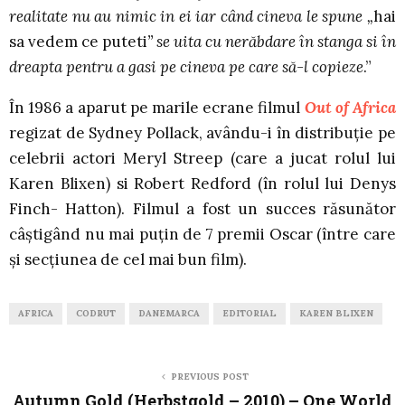
realitate nu au nimic in ei iar când cineva le spune „
hai
sa vedem ce puteti
” se uita cu nerăbdare în stanga si în
dreapta pentru a gasi pe cineva pe care să-l copieze
.”
În 1986 a aparut pe marile ecrane filmul
Out of Africa
regizat de Sydney Pollack, avându-i în distribuţie pe
celebrii actori Meryl Streep (care a jucat rolul lui
Karen Blixen) si Robert Redford (în rolul lui Denys
Finch- Hatton). Filmul a fost un succes răsunător
câştigând nu mai puţin de 7 premii Oscar (între care
şi secţiunea de cel mai bun film).
AFRICA
CODRUT
DANEMARCA
EDITORIAL
KAREN BLIXEN
PREVIOUS POST
Autumn Gold (Herbstgold – 2010) – One World