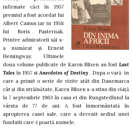
infirmate căci în 1957
premiul a fost acordat lui
Albert Camus iar in 1958
lui Boris Pasternak.
Printre admiratorii săi s-
a numărat şi Ernest
Hemingway. Ultimele
doua volume publicate de Karon Blixen au fost
Last
Tales
în 1957 si
Anecdotes of Destiny
. Dupa o vară in
care a primit o serie de vizite atât din Danemarca
cât şi din străinătate, Karen Blixen s-a stins din viaţă
la 7 septembrie 1963 în casa ei din Rungstedlund la
vârsta de 77 de ani. A fost înmormântată în
apropierea casei sale, care a devenit sediul unei
fundatii care-i poartă numele.