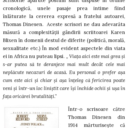
Scrisorile aparute postum sunt dispuse în ordine
cronologică, unele pasaje prea intime fiind
înlăturate la cererea expresă a fratelui autoarei,
Thomas Dinesen. Aceste scrisori ne dau adevarăta
măsură a complexităţii gândirii scriitoarei Karen
Blixen în domenii destul de diferite (politică, morală,
sexualitate etc.) În mod evident aspectele din viata
ei in Africa nu puteau lipsi. „
Viaţa aici este mai grea şi
s-ar putea să te deranjeze mai mult decât cele mai
neplăcute necazuri de acasă. Eu personal o prefer aşa
cum este aici şi chiar şi aşa înţeleg că fericirea poate
veni şi într-un loc liniştit care îşi închide ochii şi uşa în
faţa oricărei brutalităţi
.”
Într-o scrisoare către
Thomas Dinesen din
1914 mărturiseşte că