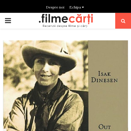
Despre noi
Echipa
PRIMARY
MENU