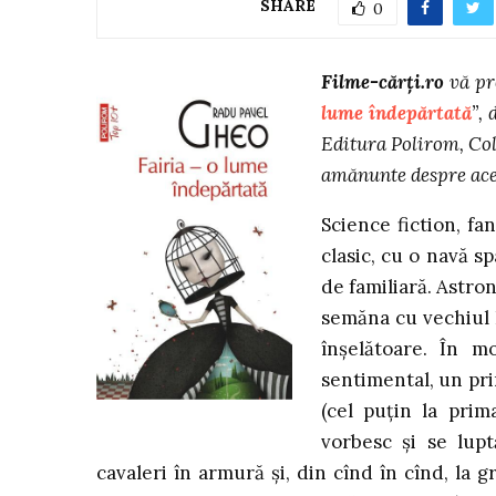
SHARE
0
Filme-cărți.ro
vă pr
lume îndepărtată
”,
Editura Polirom, Col
amănunte despre ace
Science fiction, f
clasic, cu o navă s
de familiară. Astron
semăna cu vechiul P
înşelătoare. În 
sentimental, un pri
(cel puţin la prim
vorbesc şi se lupt
cavaleri în armură şi, din cînd în cînd, la gr