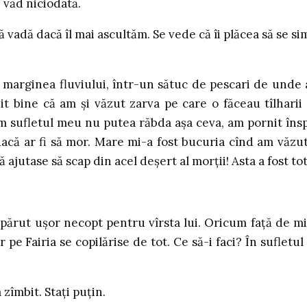
 văd niciodată.
 să vadă dacă îl mai ascultăm. Se vede că îi plăcea să se si
 marginea fluviului, într-un sătuc de pescari de unde
t bine că am şi văzut zarva pe care o făceau tîlharii
Cum sufletul meu nu putea răbda aşa ceva, am pornit îns
 dacă ar fi să mor. Mare mi-a fost bucuria cînd am văzut
ă ajutase să scap din acel deşert al morţii! Asta a fost to
părut uşor necopt pentru vîrsta lui. Oricum faţă de m
 pe Fairia se copilărise de tot. Ce să-i faci? În sufletul 
zîmbit. Staţi puţin.