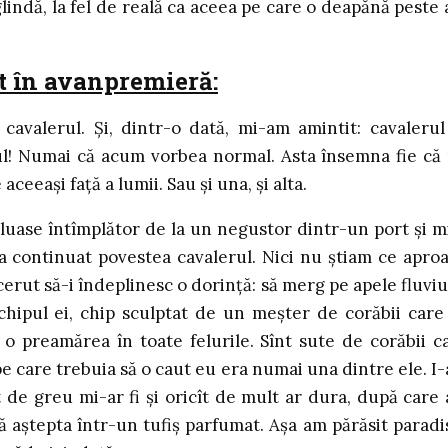
lindă, la fel de reală ca aceea pe care o deapănă peste 
 în avanpremieră:
cavalerul. Şi, dintr-o dată, mi-am amintit: cavalerul
ul! Numai că acum vorbea normal. Asta însemna fie că
ceeaşi faţă a lumii. Sau şi una, şi alta.
 luase întîmplător de la un negustor dintr-un port şi m
i-a continuat povestea cavalerul. Nici nu ştiam ce apro
erut să-i îndeplinesc o dorinţă: să merg pe apele fluviu
chipul ei, chip sculptat de un meşter de corăbii care
 o preamărea în toate felurile. Sînt sute de corăbii c
pe care trebuia să o caut eu era numai una dintre ele. I
t de greu mi-ar fi şi oricît de mult ar dura, după care
ă aştepta într-un tufiş parfumat. Aşa am părăsit paradi