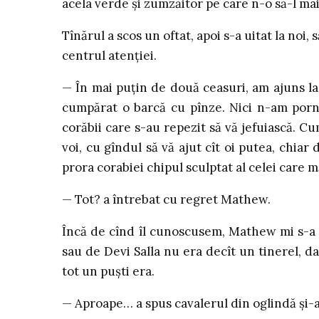
acela verde şi zumzăitor pe care n-o să-l mai
Tînărul a scos un oftat, apoi s-a uitat la noi,
centrul atenţiei.
— În mai puţin de două ceasuri, am ajuns la
cumpărat o barcă cu pînze. Nici n-am porni
corăbii care s-au repezit să vă jefuiască. 
voi, cu gîndul să vă ajut cît oi putea, chiar
prora corabiei chipul sculptat al celei care m
— Tot? a întrebat cu regret Mathew.
Încă de cînd îl cunoscusem, Mathew mi s-a 
sau de Devi Salla nu era decît un tinerel, dar
tot un puşti era.
— Aproape… a spus cavalerul din oglindă şi-a 