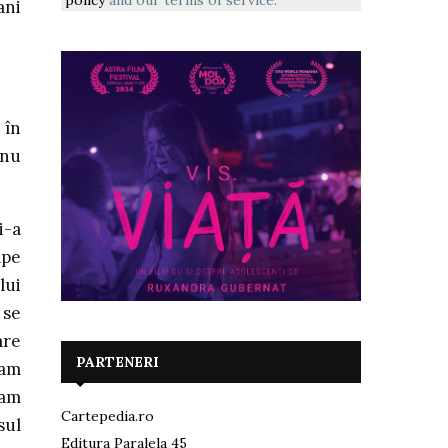
ani
 în
 nu
i-a
ape
lui
 se
are
PARTENERI
-am
 am
Cartepedia.ro
sul
Editura Paralela 45