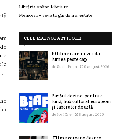
Librăria online Libris.ro
mtă
Memoria – revista gândirii arestate
 am
CELE MAI NOI ARTICOLE
 de
10 filme care îți vor da
pre
lumea peste cap
 la
de
Stella Popa
9 august 2026
t…
Buzăul devine, pentru o
ine
lună, hub cultural european
și laborator de artă
lui
de
Jovi Ene
8 august 2026
„Filme coreene despre