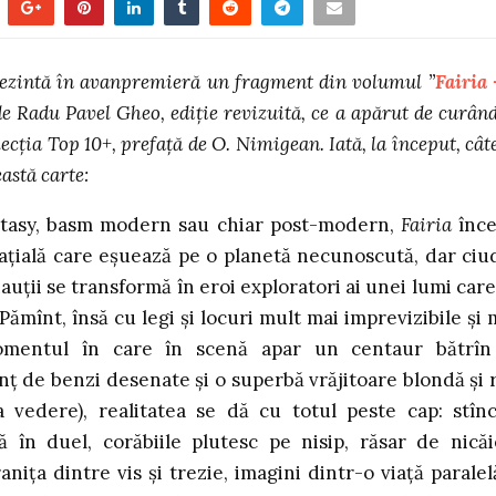
ezintă în avanpremieră un fragment din volumul ”
Fairia 
 de Radu Pavel Gheo, ediție revizuită, ce a apărut de curând
ecția Top 10+, prefață de O. Nimigean.
Iată, la început, cât
astă carte:
antasy, basm modern sau chiar post-modern,
Fairia
înc
paţială care eşuează pe o planetă necunoscută, dar ciu
auţii se transformă în eroi exploratori ai unei lumi care
ămînt, însă cu legi şi locuri mult mai imprevizibile şi 
momentul în care în scenă apar un centaur bătrîn
nţ de benzi desenate şi o superbă vrăjitoare blondă şi 
a vedere), realitatea se dă cu totul peste cap: stînc
ă în duel, corăbiile plutesc pe nisip, răsar de nicăi
aniţa dintre vis şi trezie, imagini dintr-o viaţă paralel