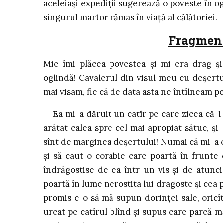
aceleiaşi expediţii sugerează o poveste în og
singurul martor rămas în viaţă al călătoriei.
Fragment
Mie îmi plăcea povestea şi-mi era drag şi 
oglindă! Cavalerul din visul meu cu deşert
mai visam, fie că de data asta ne întîlneam pe a
— Ea mi-a dăruit un catîr pe care zicea că-l
arătat calea spre cel mai apropiat sătuc, ş
sînt de marginea deşertului! Numai că mi-a c
şi să caut o corabie care poartă în frunte 
îndrăgostise de ea într-un vis şi de atunci
poartă în lume nerostita lui dragoste şi cea 
promis c-o să mă supun dorinţei sale, oricî
urcat pe catîrul blînd şi supus care parcă m