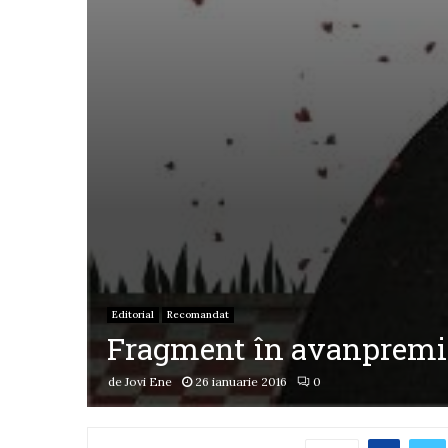
Editorial
Recomandat
Fragment în avanpremier
de
Jovi Ene
26 ianuarie 2016
0