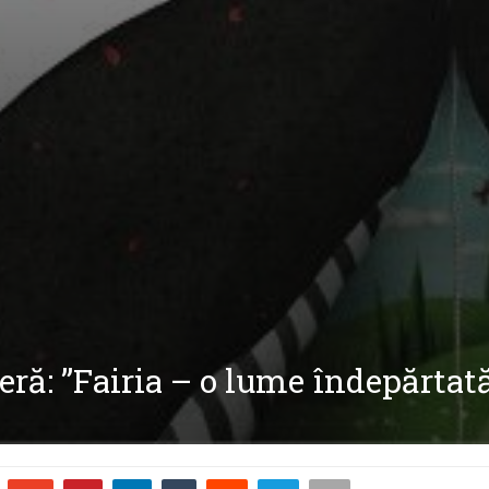
ă: ”Fairia – o lume îndepărtată