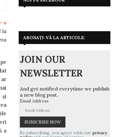
– o
 la
ABONAȚI-VĂ LA ARTICOLE:
eva
JOIN OUR
epe
NEWSLETTER
dat
 ar
mai
And get notified everytime we publish
a new blog post.
 şi
Email Address
rea
ile
eri
ă a
By subscribing, you agree with our
privacy
policy
and our terms of service.