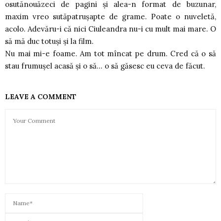
osutănouăzeci de pagini şi alea-n format de buzunar,
maxim vreo sutăpatruşapte de grame. Poate o nuveletă,
acolo. Adevăru-i că nici Ciuleandra nu-i cu mult mai mare. O
să mă duc totuşi şi la film.
Nu mai mi-e foame. Am tot mîncat pe drum. Cred că o să
stau frumuşel acasă şi o să… o să găsesc eu ceva de făcut.
LEAVE A COMMENT