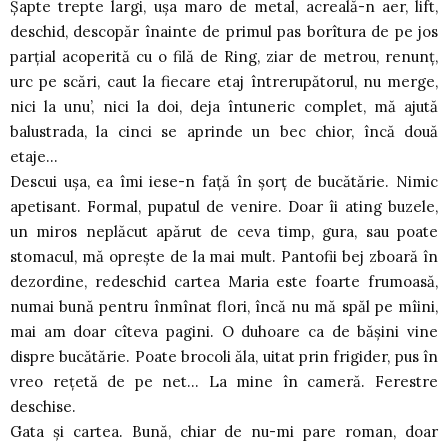
Şapte trepte largi, uşa maro de metal, acreală-n aer, lift,
deschid, descopăr înainte de primul pas borîtura de pe jos
parţial acoperită cu o filă de Ring, ziar de metrou, renunţ,
urc pe scări, caut la fiecare etaj întrerupătorul, nu merge,
nici la unu’, nici la doi, deja întuneric complet, mă ajută
balustrada, la cinci se aprinde un bec chior, încă două
etaje…
Descui uşa, ea îmi iese-n faţă în şorţ de bucătărie. Nimic
apetisant. Formal, pupatul de venire. Doar îi ating buzele,
un miros neplăcut apărut de ceva timp, gura, sau poate
stomacul, mă opreşte de la mai mult. Pantofii bej zboară în
dezordine, redeschid cartea Maria este foarte frumoasă,
numai bună pentru înmînat flori, încă nu mă spăl pe mîini,
mai am doar cîteva pagini. O duhoare ca de băşini vine
dispre bucătărie. Poate brocoli ăla, uitat prin frigider, pus în
vreo reţetă de pe net… La mine în cameră. Ferestre
deschise.
Gata şi cartea. Bună, chiar de nu-mi pare roman, doar