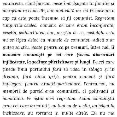
voiniceşte, când făceam mese îmbelşugate în familie şi
mergeam în concedii, dar niciodată nu-mi trecuse prin
cap că asta poate însemna să fii comunist. Regretam
timpurile acelea, oamenii de care eram înconjurată,
veselia, solidaritatea, dar, nu ştiu de ce, nostalgia asta
nu se lipea deloc cu numele de comunist. Adică s-ar
putea să ştiu. Poate pentru că
pe vremuri, între noi, îi
numeam comunişti pe cei care ţineau discursuri
înflăcărate, la şedinţe plictisitoare şi lungi
. Pe cei care
ţineau linia partidului fără să vadă în stânga şi în
dreapta, fără nicio grijă pentru oameni şi fără
înţelegere pentru situaţii particulare. Pentru noi, nu
membrii de partid erau comuniştii, ci politrucii şi
habotnicii. Pe ăştia nu-i regretam. Acum comuniştii
erau cei care au minţit, au luat cu de-a sila, au băgat la
închisoare, au torturat şi multe altele. Eu nu mă