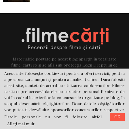
Materialele postate pe acest blog aparțin în totalitate
filme-carti.ro și se află sub protecția Legii Dreptului de
Autor. Preluarea lor se poate face numai cu acordul
Acest site folosește cookie-uri pentru a oferi servicii, pentru
autorului, iar la sfârșitul fiecărei preluări de text trebuie să
a personaliza anunțuri și pentru a analiza traficul. Dacă folosiți
existe un link către acest blog.
acest site, sunteți de acord cu utilizarea cookie-urilor. Filme-
carti.ro prelucrează datele cu caracter personal furnizate de
Contact us:
jovi@filme-carti.ro
voi în cadrul înscrierilor la concursurile organizate pe blog, în
scopul desemnării câștigătorilor. Doar datele câștigătorilor
vor putea fi dezvăluite sponsorilor concursurilor respective.
Datele personale nu vor fi folosite altfel.
OK
Aflați mai mult