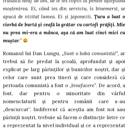
trăiască nouj
’
de ani, de le ies copiii la pensie aşteptând
moştenirea. Ei, când ies din serviciu, îs binemersi, se
apucă de vizitat lumea. Ei şi japonezii.
Ţucu a luat o
ciorbă de burtă şi ceafă la grătar cu cartofi prăjiţi. Mie
nu prea mi-era a mânca, aşa că am luat cinci mici cu
muştar
.”
Romanul lui Dan Lungu,
„Sunt o babă comunistă!”
, ar
trebui să fie predat la şcoală, aprofundat şi apoi
explicat pe larg părinţilor şi bunicilor noştri, dar şi
celor care sunt prea tineri şi care consideră că
perioada comunistă a fost o „
binefacere”
. De acord, a
fost, dar pentru o minoritate din vârful
nomenclaturii şi pentru românii care s-au
„descurcat”. Indiferent că aceştia am fost noi sau
părinţii noştri, trebuie să facem o distincţie între ce
a reprezentat la nivel individual şi ce a reprezentat