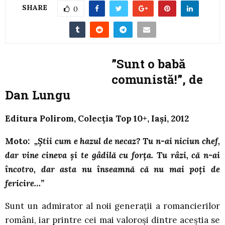
SHARE
0
”Sunt o babă
comunistă!”, de
Dan Lungu
Editura Polirom, Colecţia Top 10+, Iaşi, 2012
Moto:
„Ştii cum e hazul de necaz? Tu n-ai niciun chef,
dar vine cineva şi te gâdilă cu forţa. Tu râzi, că n-ai
încotro, dar asta nu înseamnă că nu mai poţi de
fericire…”
Sunt un admirator al noii generaţii a romancierilor
români, iar printre cei mai valoroşi dintre aceştia se