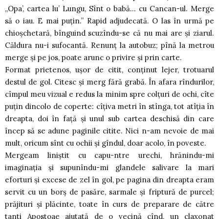
„Opa’, cartea lu’ Lungu, Sînt o babă… cu Cancan-ul. Merge
să o iau. E mai puţin.” Rapid adjudecată. O las în urmă pe
chioşchetară, bînguind scuzîndu-se că nu mai are şi ziarul.
Căldura nu-i sufocantă. Renunţ la autobuz; pînă la metrou
merge şi pe jos, poate arunc o privire şi prin carte.
Format prietenos, uşor de citit, conţinut lejer, trotuarul
destul de gol. Citesc şi merg fără grabă. În afara rîndurilor,
cîmpul meu vizual e redus la minim spre colţuri de ochi, cîte
puţin dincolo de coperte: cîţiva metri în stînga, tot atîţia în
dreapta, doi în faţă şi unul sub cartea deschisă din care
încep să se adune paginile citite. Nici n-am nevoie de mai
mult, oricum sînt cu ochii şi gîndul, doar acolo, în poveste.
Mergeam liniştit cu capu-ntre urechi, hrănindu-mi
imaginaţia şi supunîndu-mi glandele salivare la mari
eforturi şi excese de zel în gol, pe pagina din dreapta eram
servit cu un borş de pasăre, sarmale şi friptură de purcel;
prăjituri şi plăcinte, toate în curs de preparare de către
tanti Apostoae ajutată de o vecină cînd, un claxonat