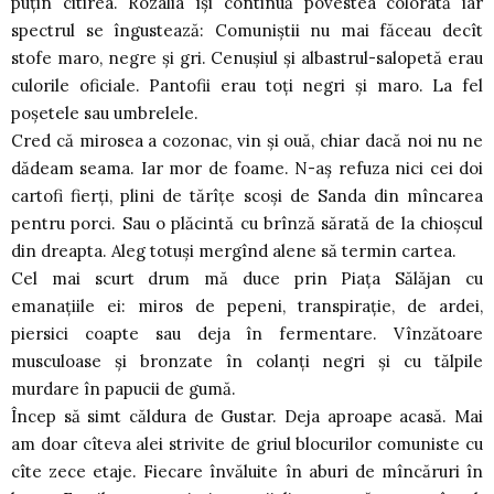
puţin citirea. Rozalia îşi continuă povestea colorată iar
spectrul se îngustează: Comuniştii nu mai făceau decît
stofe maro, negre şi gri. Cenuşiul şi albastrul-salopetă erau
culorile oficiale. Pantofii erau toţi negri şi maro. La fel
poşetele sau umbrelele.
Cred că mirosea a cozonac, vin şi ouă, chiar dacă noi nu ne
dădeam seama. Iar mor de foame. N-aş refuza nici cei doi
cartofi fierţi, plini de tărîţe scoşi de Sanda din mîncarea
pentru porci. Sau o plăcintă cu brînză sărată de la chioşcul
din dreapta. Aleg totuşi mergînd alene să termin cartea.
Cel mai scurt drum mă duce prin Piaţa Sălăjan cu
emanaţiile ei: miros de pepeni, transpiraţie, de ardei,
piersici coapte sau deja în fermentare. Vînzătoare
musculoase şi bronzate în colanţi negri şi cu tălpile
murdare în papucii de gumă.
Încep să simt căldura de Gustar. Deja aproape acasă. Mai
am doar cîteva alei strivite de griul blocurilor comuniste cu
cîte zece etaje. Fiecare învăluite în aburi de mîncăruri în