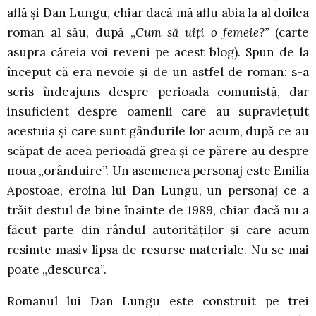
află şi Dan Lungu, chiar dacă mă aflu abia la al doilea
roman al său, după „
Cum să uiţi o femeie?”
(carte
asupra căreia voi reveni pe acest blog). Spun de la
început că era nevoie şi de un astfel de roman: s-a
scris îndeajuns despre perioada comunistă, dar
insuficient despre oamenii care au supravieţuit
acestuia şi care sunt gândurile lor acum, după ce au
scăpat de acea perioadă grea şi ce părere au despre
noua „orânduire”. Un asemenea personaj este Emilia
Apostoae, eroina lui Dan Lungu, un personaj ce a
trăit destul de bine înainte de 1989, chiar dacă nu a
făcut parte din rândul autorităţilor şi care acum
resimte masiv lipsa de resurse materiale. Nu se mai
poate „descurca”.
Romanul lui Dan Lungu este construit pe trei