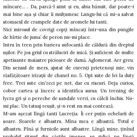
mîncare… . Da, parcă-l simt şi eu, abia bănuit, dar poate-i
mai bine aşa şi chiar îi mulţumesc Lungu-lui că mi-a salvat
stomacul de crampele date de aromele lui tanti.
Nici mirosul de covrigi copţi mîncaţi într-una din pungile
de hîrtie de juma’ de peron nu-mi place.
Intru în tren prin bariera sufocantă de căldură din dreptul
uşilor. Pe jos griul cu străluciri de mică. Şi suficient de multe
apetisante maiastre picioare de damă. Aglomerat. Aer greu.
Din sensul de mers, ajutat de curenţi prietenoşi mie, vin
răsfăţătoare irizaţii de chanel no. 5. Opt sute de lei la duty
free. Trei sute cin’zeci pe net, dar cu riscuri. Deja curios,
cobor cartea şi încerc a identifica sursa. Un trening de
lycra gri şi o pereche de sandale verzi, cu călcîi închis. Nu-
mi plac. Un tatuaj reuşit, şi-n rest nu mai contează.
M-am aşezat lîngă tanti Lucreţia. Îi cer puţin ochelarii de
soare. Soarele e albastru. Mîna mea e albastră. Totul e
albastru. Pînă şi furnicile sunt albastre. Lîngă mine, ţinînd
probabil ritmul din căştile imense, se ridică pe lîngă