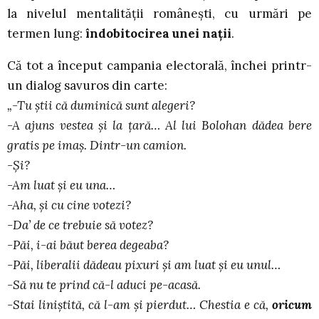
la nivelul mentalităţii româneşti, cu urmări pe
termen lung:
îndobitocirea unei naţii
.
Că tot a început campania electorală, închei printr-
un dialog savuros din carte:
„-Tu ştii că duminică sunt alegeri?
-A ajuns vestea şi la ţară… Al lui Bolohan dădea bere
gratis pe imaş. Dintr-un camion.
-Şi?
-Am luat şi eu una…
-Aha, şi cu cine votezi?
-Da
’ de ce trebuie s
ă votez?
-Păi, i-ai băut berea degeaba?
-Păi, liberalii dădeau pixuri şi am luat şi eu unul…
-Să nu te prind că-l aduci pe-acasă.
-Stai liniştită, că l-am şi pierdut… Chestia e că,
oricum