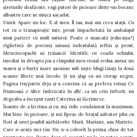
şireturile desfăcute, vagi putori de picioare dintr-un bocanc
albastru care se mişcă sacadat.
Unirii. Apare un loc. E al meu. Îl iau, mai am ceva staţii. Cu
tot cu o transpiraţie iute, prost împachetată în ambalajul
unui parizer cu mult usturoi. Poate o mascată (educaţia?)
rîgîietură de porcină umană indestulată ieftin şi prost,
Mencincopschi să trăiască! Identific cu coada ochiului,
imediat în dreapta jos a cîmpului meu vizual redus, sursa: un
maieu şi o burtă mare ascunse sub nişte blugi tăiaţi, la două
scaune libere mai încolo. Şi un şlap cu un ciorap negru.
Pagina triş’patru deja şi-s convins că aş prefera totuşi Ce
frumoasă e Alice îmbrăcată în alb!, ca un crin înflorit, nu
degeaba a început tanti Caterina să lăcrimeze.
Înainte de a lăcrima şi eu, mă ridic condamnat la maximum.
Mai bine în picioare, şi mă lipesc de braţul salvator plin cu
flori al unei posibil sărbătorite Marii, Mariane, sau Mariete.
Care n-arată nici rău. Nu, n-a coborît la prima, chiar de tot