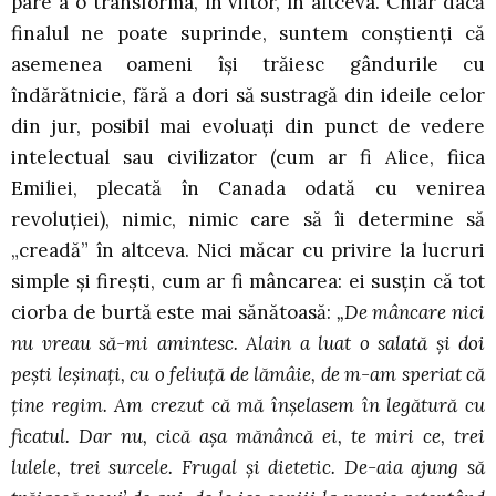
pare a o transforma, în viitor, în altceva. Chiar dacă
finalul ne poate suprinde, suntem conştienţi că
asemenea oameni îşi trăiesc gândurile cu
îndărătnicie, fără a dori să sustragă din ideile celor
din jur, posibil mai evoluaţi din punct de vedere
intelectual sau civilizator (cum ar fi Alice, fiica
Emiliei, plecată în Canada odată cu venirea
revoluţiei), nimic, nimic care să îi determine să
„creadă” în altceva. Nici măcar cu privire la lucruri
simple şi fireşti, cum ar fi mâncarea: ei susţin că tot
ciorba de burtă este mai sănătoasă:
„De mâncare nici
nu vreau să-mi amintesc. Alain a luat o salată şi doi
peşti leşinaţi, cu o feliuţă de lămâie, de m-am speriat că
ţine regim. Am crezut că mă înşelasem în legătură cu
ficatul. Dar nu, cică aşa mănâncă ei, te miri ce, trei
lulele, trei surcele. Frugal şi dietetic. De-aia ajung să