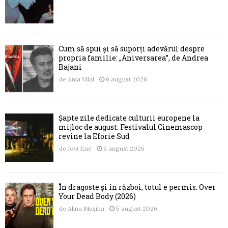
Cum să spui și să suporți adevărul despre
propria familie: „Aniversarea”, de Andrea
Bajani
de
Ania Vilal
6 august 2026
Șapte zile dedicate culturii europene la
mijloc de august: Festivalul Cinemascop
revine la Eforie Sud
de
Jovi Ene
5 august 2026
În dragoste și în război, totul e permis: Over
Your Dead Body (2026)
de
Alina Mușina
5 august 2026