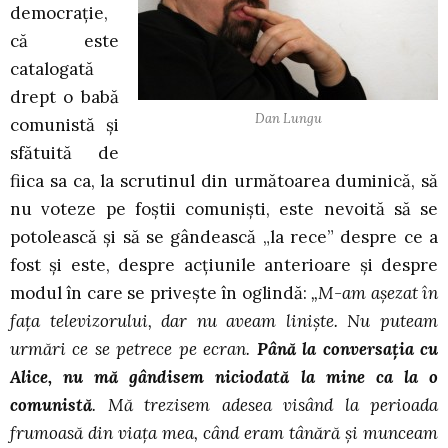
democraţie,
că este
catalogată
drept o babă
Dan Lungu
comunistă şi
sfătuită de
fiica sa ca, la scrutinul din următoarea duminică, să
nu voteze pe foştii comunişti, este nevoită să se
potolească şi să se gândească „la rece” despre ce a
fost şi este, despre acţiunile anterioare şi despre
modul în care se priveşte în oglindă:
„M-am aşezat în
faţa televizorului, dar nu aveam linişte. Nu puteam
urmări ce se petrece pe ecran.
Până la conversaţia cu
Alice, nu mă gândisem niciodată la mine ca la o
comunistă
. Mă trezisem adesea visând la perioada
frumoasă din viaţa mea, când eram tânără şi munceam