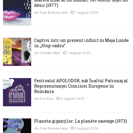
désir (1977)
de
Dan Romascanu
7 august 2026
Captivi într-un prezent infinit cu Maja Lunde
în „Stop-cadru”
de
Claudia Nițu
7 august 2026
Festivalul APOLODOR, sub Înaltul Patronaj al
Reprezentanței Comisiei Europene în
România
de
Jovi Ene
6 august 2026
Planeta giganților: La planète sauvage (1973)
de
Dan Romascanu
6 august 2026