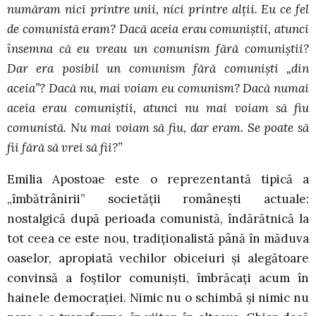
număram nici printre unii, nici printre alţii. Eu ce fel
de comunistă eram? Dacă aceia erau comuniştii, atunci
însemna că eu vreau un comunism fără comuniştii?
Dar era posibil un comunism fără comunişti „din
aceia”? Dacă nu, mai voiam eu comunism? Dacă numai
aceia erau comuniştii, atunci nu mai voiam să fiu
comunistă. Nu mai voiam să fiu, dar eram. Se poate să
fii fără să vrei să fii?”
Emilia Apostoae este o reprezentantă tipică a
„îmbătrânirii” societăţii româneşti actuale:
nostalgică după perioada comunistă, îndărătnică la
tot ceea ce este nou, tradiţionalistă până în măduva
oaselor, apropiată vechilor obiceiuri şi alegătoare
convinsă a foştilor comunişti, îmbrăcaţi acum în
hainele democraţiei. Nimic nu o schimbă şi nimic nu