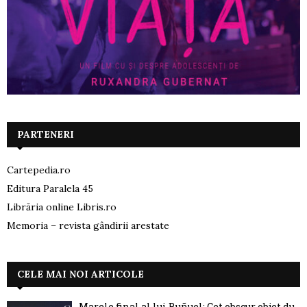
PARTENERI
Cartepedia.ro
Editura Paralela 45
Librăria online Libris.ro
Memoria – revista gândirii arestate
CELE MAI NOI ARTICOLE
Marele final al lui Buñuel: Cet obscur objet du