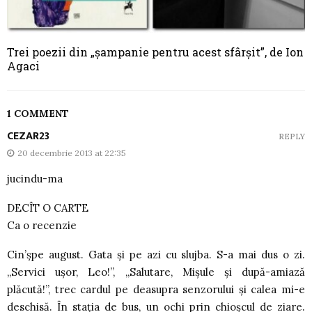
Trei poezii din „șampanie pentru acest sfârșit”, de Ion
Agaci
1 COMMENT
CEZAR23
REPLY
20 decembrie 2013 at 22:35
jucindu-ma
DECÎT O CARTE
Ca o recenzie
Cin’şpe august. Gata şi pe azi cu slujba. S-a mai dus o zi.
„Servici uşor, Leo!”, „Salutare, Mişule şi după-amiază
plăcută!”, trec cardul pe deasupra senzorului şi calea mi-e
deschisă. În staţia de bus, un ochi prin chioşcul de ziare.