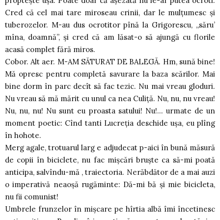
propteşte uşa. Poate doar că aşezată nu le-ar putea ocroti.
Cred că cel mai tare miroseau crinii, dar le mulţumesc şi
tuberozelor. M-au dus ocrotitor pînă la Grigorescu, „săru’
mîna, doamnă”, şi cred că am lăsat-o să ajungă cu florile
acasă complet fără miros.
Cobor. Alt aer. M-AM SĂTURAT DE BALEGĂ. Hm, sună bine!
Mă opresc pentru completă savurare la baza scărilor. Mai
bine dorm în parc decît să fac tezic. Nu mai vreau gloduri.
Nu vreau să mă mărit cu unul ca nea Culiţă. Nu, nu, nu vreau!
Nu, nu, nu! Nu sunt eu proasta satului! Nu!… urmate de un
moment poetic: Cînd tanti Lucreţia deschide uşa, eu plîng
în hohote.
Merg agale, trotuarul larg e adjudecat p-aici în bună măsură
de copii în biciclete, nu fac mişcări bruşte ca să-mi poată
anticipa, salvîndu-mă , traiectoria. Nerăbdător de a mai auzi
o imperativă neaoşă rugăminte: Dă-mi bă şi mie bicicleta,
nu fii comunist!
Umbrele frunzelor în mişcare pe hîrtia albă îmi încetinesc