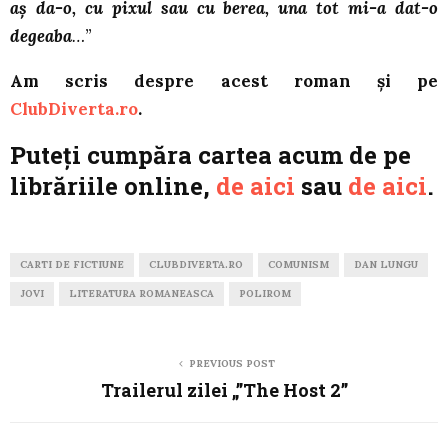
aş da-o, cu pixul sau cu berea, una tot mi-a dat-o
degeaba
…”
Am scris despre acest roman şi pe
ClubDiverta.ro
.
Puteţi cumpăra cartea acum de pe
librăriile online,
de aici
sau
de aici
.
CARTI DE FICTIUNE
CLUBDIVERTA.RO
COMUNISM
DAN LUNGU
JOVI
LITERATURA ROMANEASCA
POLIROM
PREVIOUS POST
Trailerul zilei „”The Host 2”