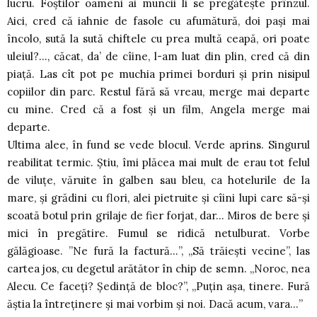
lucru. Foştilor oameni ai muncii li se pregăteşte prînzul.
Aici, cred că iahnie de fasole cu afumătură, doi paşi mai
încolo, sută la sută chiftele cu prea multă ceapă, ori poate
uleiul?…, căcat, da’ de cîine, l-am luat din plin, cred că din
piaţă. Las cît pot pe muchia primei borduri şi prin nisipul
copiilor din parc. Restul fără să vreau, merge mai departe
cu mine. Cred că a fost şi un film, Angela merge mai
departe.
Ultima alee, în fund se vede blocul. Verde aprins. Singurul
reabilitat termic. Ştiu, îmi plăcea mai mult de erau tot felul
de viluţe, văruite în galben sau bleu, ca hotelurile de la
mare, şi grădini cu flori, alei pietruite şi cîini lupi care să-şi
scoată botul prin grilaje de fier forjat, dar… Miros de bere şi
mici în pregătire. Fumul se ridică netulburat. Vorbe
gălăgioase. ”Ne fură la factură…”, „Să trăieşti vecine”, las
cartea jos, cu degetul arătător în chip de semn. „Noroc, nea
Alecu. Ce faceţi? Şedinţă de bloc?”, „Puţin aşa, tinere. Fură
ăştia la întreţinere şi mai vorbim şi noi. Dacă acum, vara…”