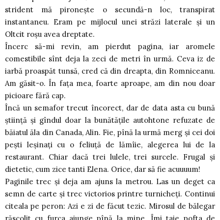
strident mă pironeşte o secundă-n loc, transpirat
instantaneu. Eram pe mijlocul unei străzi laterale şi un
Oltcit roşu avea dreptate.
Încerc să-mi revin, am pierdut pagina, iar aromele
comestibile sînt deja la zeci de metri în urmă. Ceva iz de
iarbă proaspăt tunsă, cred că din dreapta, din Romniceanu.
Am găsit-o. În faţa mea, foarte aproape, am din nou doar
picioare fără cap.
Încă un semafor trecut încorect, dar de data asta cu bună
ştiinţă şi gîndul doar la bunătăţile autohtone refuzate de
băiatul ăla din Canada, Alin. Fie, pînă la urmă merg şi cei doi
peşti leşinaţi cu o feliuţă de lămîie, alegerea lui de la
restaurant. Chiar dacă trei lulele, trei surcele. Frugal şi
dietetic, cum zice tanti Elena. Orice, dar să fie acuuuum!
Paginile trec şi deja am ajuns la metrou. Las un deget ca
semn de carte şi trec victorios printre turnicheţi. Continui
citeala pe peron: Azi e zi de făcut tezic. Mirosul de bălegar
răscolit cu furca ajunge pînă la mine. Îmi taie pofta de