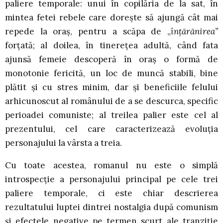
paliere temporale: unui în copilăria de la sat, în
mintea fetei rebele care doreşte să ajungă cât mai
repede la oraş, pentru a scăpa de „
înţărănirea”
forţată; al doilea, în tinereţea adultă, când fata
ajunsă femeie descoperă în oraş o formă de
monotonie fericită, un loc de muncă stabili, bine
plătit şi cu stres minim, dar şi beneficiile felului
arhicunoscut al românului de a se descurca, specific
perioadei comuniste; al treilea palier este cel al
prezentului, cel care caracterizează evoluţia
personajului la vârsta a treia.
Cu toate acestea, romanul nu este o simplă
introspecţie a personajului principal pe cele trei
paliere temporale, ci este chiar descrierea
rezultatului luptei dintrei nostalgia după comunism
şi efectele negative pe termen scurt ale tranziţie