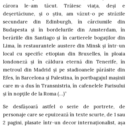
cărora le-am tăcut. Trăiesc viața, deși e
deșertăciune, și o știu, am văzut-o pe străzile
secundare din Edinburgh, în cârciumile din
Budapesta și în bordelurile din Amsterdam, în
berăriile din Santiago și în cartierele bogaților din
Lima, în restaurantele austere din Minsk și într-un
local cu specific etiopian din Bruxelles, în ploaia
londoneză și în căldura eternă din Tenerife, în
metroul din Madrid și pe stadioanele părăsite din
Efes, în Barcelona și Palestina, în portbagajul mașinii
care m-a dus în Transnistria, în cafenelele Parisului
și în nopțile de la Roma (…)”
Se desfășoară astfel o serie de portrete, de
personaje care se epuizează în texte scurte, de 1 sau
2 pagini, plasate într-un decor internaționalist, așa