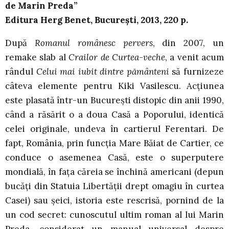
de Marin Preda”
Editura Herg Benet, București, 2013, 220 p.
După
Romanul românesc pervers
, din 2007, un
remake slab al
Crailor de Curtea-veche
, a venit acum
rândul
Celui mai iubit dintre pământeni
să furnizeze
câteva elemente pentru Kiki Vasilescu. Acțiunea
este plasată într-un București distopic din anii 1990,
când a răsărit o a doua Casă a Poporului, identică
celei originale, undeva în cartierul Ferentari. De
fapt, România, prin funcția Mare Băiat de Cartier, ce
conduce o asemenea Casă, este o superputere
mondială, în fața căreia se închină americani (depun
bucăți din Statuia Libertății drept omagiu în curtea
Casei) sau șeici, istoria este rescrisă, pornind de la
un cod secret: cunoscutul ultim roman al lui Marin
Preda, considerat un manual universal despre