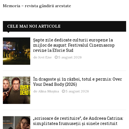
Memoria – revista gândirii arestate
CELE MAI NOI ARTICOLE
Șapte zile dedicate culturii europene la
mijloc de august: Festivalul Cinemascop
revine la Eforie Sud
de
Jovi Ene
5 august 2026
În dragoste și în război, totul e permis: Over
Your Dead Body (2026)
de
Alina Mușina
5 august 2026
„scrisoare de restituire”, de Andreea Catrina:
simplitatea frumuseții și sinele restituit