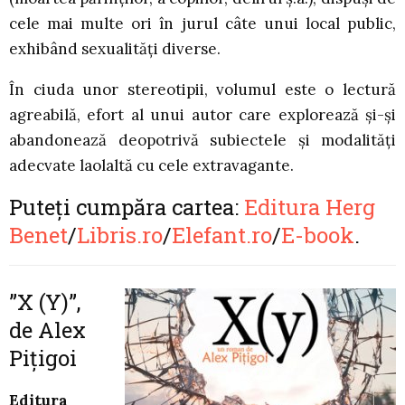
cele mai multe ori în jurul câte unui local public,
exhibând sexualități diverse.
În ciuda unor stereotipii, volumul este o lectură
agreabilă, efort al unui autor care explorează și-și
abandonează deopotrivă subiectele și modalități
adecvate laolaltă cu cele extravagante.
Puteți cumpăra cartea:
Editura Herg
Benet
/
Libris.ro
/
Elefant.ro
/
E-book
.
”X (Y)”,
de Alex
Pițigoi
Editura