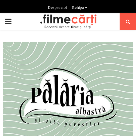
Despre noi
Echipa
PRIMARY
MENU