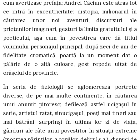
cum avertizase prefața; Andrei Căciun este atras tot
ce intră în excentricitate: distopia, milionarul în
căutarea unor noi aventuri, discursuri ale
prietenilor imaginari, gesturi la limita gratuitului și a
poeticului, așa cum în povestirea care dă titlul
volumului personajul principal, după zeci de ani de
fidelitate cromatică, poartă la un moment dat o
pălărie de o altă culoare, gest repede uitat de
orășelul de provincie.
În seria de fiziologii se aglomerează portrete
diverse, de pe mai multe continente, în căutarea
unui anumit pitoresc; defilează astfel ucigașul în
serie, artistul ratat, sinucigașul, poeți mai tineri sau
mai bătrâni, surprinși în ultima lor zi de viață,
gânduri ale câte unui povestitor în situații extreme
(moartea părinților, a copiilor, delirul ș.a.), dispuși de