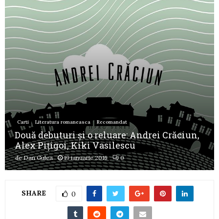
Carti
Literatura romaneasca
Recomandat
Două debuturi și o reluare: Andrei Crăciun,
Alex Pițigoi, Kiki Vasilescu
de
Dan Gulea
19 ianuarie 2016
0
SHARE
0