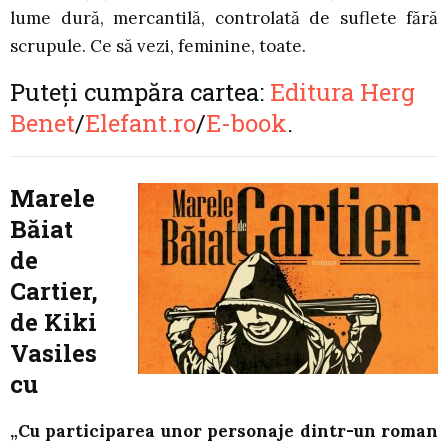
lume dură, mercantilă, controlată de suflete fără
scrupule. Ce să vezi, feminine, toate.
Puteți cumpăra cartea:
Editura Herg
Benet
/
Elefant.ro
/
E-book
.
Marele
Băiat
de
Cartier,
de Kiki
Vasiles
cu
„Cu participarea unor personaje dintr-un roman