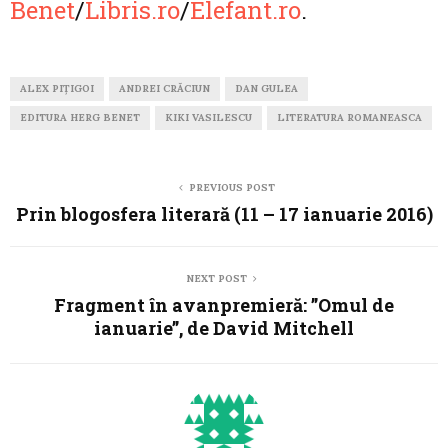
Benet
/
Libris.ro
/
Elefant.ro
.
ALEX PIȚIGOI
ANDREI CRĂCIUN
DAN GULEA
EDITURA HERG BENET
KIKI VASILESCU
LITERATURA ROMANEASCA
PREVIOUS POST
Prin blogosfera literară (11 – 17 ianuarie 2016)
NEXT POST
Fragment în avanpremieră: ”Omul de
ianuarie”, de David Mitchell