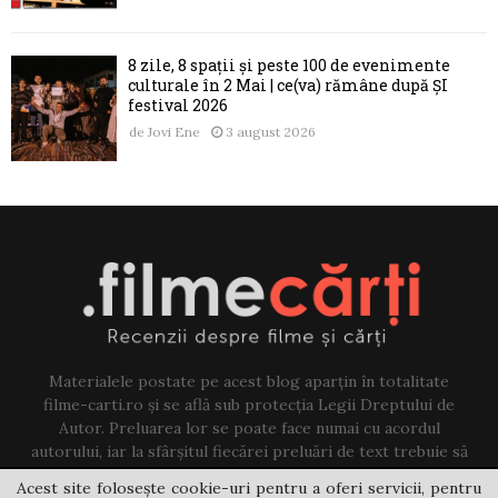
8 zile, 8 spații și peste 100 de evenimente
culturale în 2 Mai | ce(va) rămâne după ȘI
festival 2026
de
Jovi Ene
3 august 2026
Materialele postate pe acest blog aparțin în totalitate
filme-carti.ro și se află sub protecția Legii Dreptului de
Autor. Preluarea lor se poate face numai cu acordul
autorului, iar la sfârșitul fiecărei preluări de text trebuie să
existe un link către acest blog.
Acest site folosește cookie-uri pentru a oferi servicii, pentru