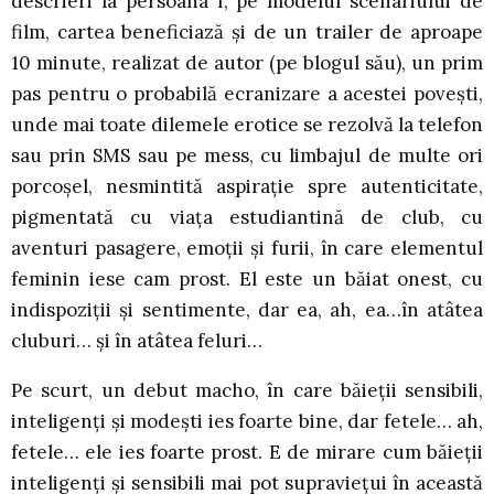
descrieri la persoana I, pe modelul scenariului de
film, cartea beneficiază și de un trailer de aproape
10 minute, realizat de autor (pe blogul său), un prim
pas pentru o probabilă ecranizare a acestei povești,
unde mai toate dilemele erotice se rezolvă la telefon
sau prin SMS sau pe mess, cu limbajul de multe ori
porcoșel, nesmintită aspirație spre autenticitate,
pigmentată cu viața estudiantină de club, cu
aventuri pasagere, emoții și furii, în care elementul
feminin iese cam prost. El este un băiat onest, cu
indispoziții și sentimente, dar ea, ah, ea…în atâtea
cluburi… și în atâtea feluri…
Pe scurt, un debut macho, în care băieții sensibili,
inteligenți și modești ies foarte bine, dar fetele… ah,
fetele… ele ies foarte prost. E de mirare cum băieții
inteligenți și sensibili mai pot supraviețui în această