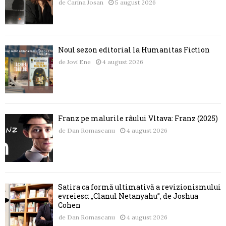
de
Carina Josan
5 august 2026
Noul sezon editorial la Humanitas Fiction
de
Jovi Ene
4 august 2026
Franz pe malurile râului Vltava: Franz (2025)
de
Dan Romascanu
4 august 2026
Satira ca formă ultimativă a revizionismului
evreiesc: „Clanul Netanyahu”, de Joshua
Cohen
de
Dan Romascanu
4 august 2026