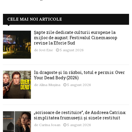
CELE MAI NOI ARTICOLE
Șapte zile dedicate culturii europene la
mijloc de august: Festivalul Cinemascop
revine la Eforie Sud
de
Jovi Ene
5 august 2026
În dragoste și în război, totul e permis: Over
Your Dead Body (2026)
de
Alina Mușina
5 august 2026
„scrisoare de restituire”, de Andreea Catrina:
simplitatea frumuseții și sinele restituit
de
Carina Josan
5 august 2026