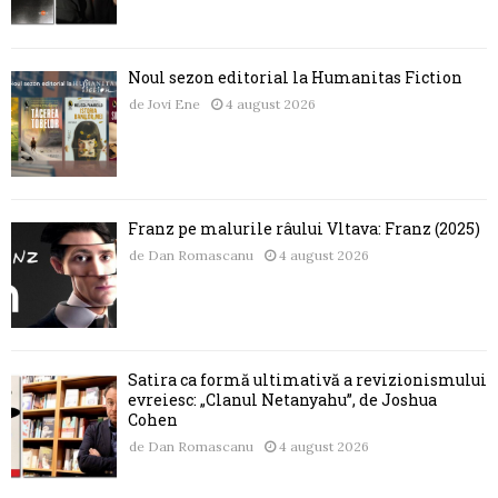
Noul sezon editorial la Humanitas Fiction
de
Jovi Ene
4 august 2026
Franz pe malurile râului Vltava: Franz (2025)
de
Dan Romascanu
4 august 2026
Satira ca formă ultimativă a revizionismului
evreiesc: „Clanul Netanyahu”, de Joshua
Cohen
de
Dan Romascanu
4 august 2026