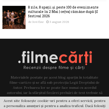
8 zile, 8 spații și peste 100 de evenimente
culturale în 2 Mai | ce(va) rămâne după ȘI
festival 2026
de
Jovi Ene
3 august 2026
Materialele postate pe acest blog aparțin în totalitate
filme-carti.ro și se află sub protecția Legii Dreptului de
Autor. Preluarea lor se poate face numai cu acordul
autorului, iar la sfârșitul fiecărei preluări de text trebuie să
existe un link către acest blog.
Acest site folosește cookie-uri pentru a oferi servicii, pentru
a personaliza anunțuri și pentru a analiza traficul. Dacă folosiți
Contact us:
jovi@filme-carti.ro