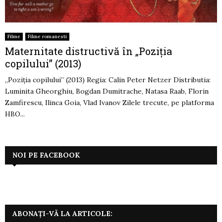
Filme
Filme romanesti
Maternitate distructivă în „Poziția
copilului” (2013)
„Poziția copilului” (2013) Regia: Calin Peter Netzer Distributia:
Luminita Gheorghiu, Bogdan Dumitrache, Natasa Raab, Florin
Zamfirescu, Ilinca Goia, Vlad Ivanov Zilele trecute, pe platforma
HBO...
NOI PE FACEBOOK
ABONAȚI-VĂ LA ARTICOLE: