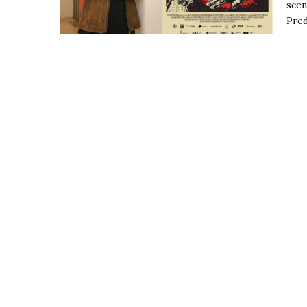
scen
Pred