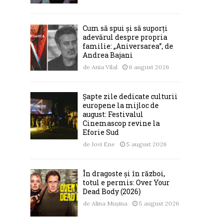
Cum să spui și să suporți
adevărul despre propria
familie: „Aniversarea”, de
Andrea Bajani
de
Ania Vilal
6 august 2026
Șapte zile dedicate culturii
europene la mijloc de
august: Festivalul
Cinemascop revine la
Eforie Sud
de
Jovi Ene
5 august 2026
În dragoste și în război,
totul e permis: Over Your
Dead Body (2026)
de
Alina Mușina
5 august 2026