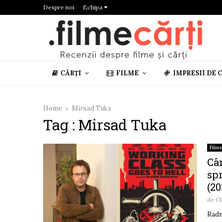
Despre noi
Echipa
CĂRȚI
FILME
IMPRESII DE 
Home
Mirsad Tuka
Tag : Mirsad Tuka
Film
Câ
spr
(20
de
Cl
Radn