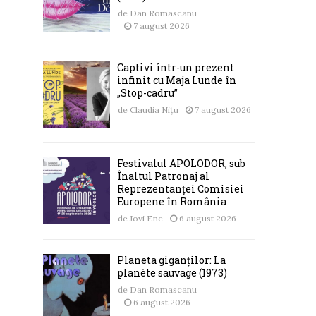
de
Dan Romascanu
7 august 2026
Captivi într-un prezent
infinit cu Maja Lunde în
„Stop-cadru”
de
Claudia Nițu
7 august 2026
Festivalul APOLODOR, sub
Înaltul Patronaj al
Reprezentanței Comisiei
Europene în România
de
Jovi Ene
6 august 2026
Planeta giganților: La
planète sauvage (1973)
de
Dan Romascanu
6 august 2026