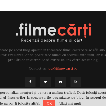
tate pe acest blog aparțin în totalitate filme-carti.ro și se află sub
tor. Preluarea lor se poate face numai cu acordul autorului, iar la sf
preluări de text trebuie să existe un link către acest blog.
Contact us:
jovi@filme-carti.ro
personaliza anunțuri și pentru a analiza traficul. Dacă folosiți acest
rul înscrierilor la concursurile organizate pe blog, în scopul de
 nu vor fi folosite altfel.
OK
Aflați mai mult
@2021 - filme-carti.ro