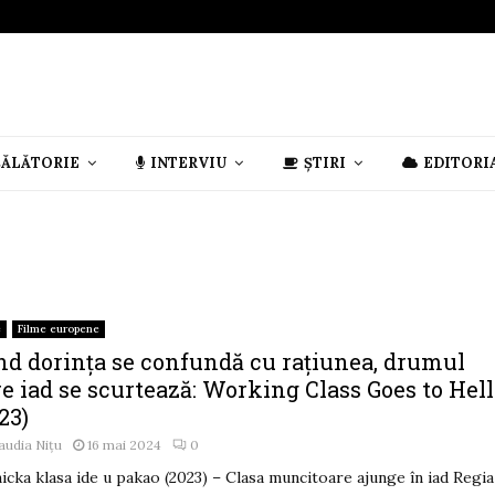
CĂLĂTORIE
INTERVIU
ȘTIRI
EDITORI
e
Filme europene
nd dorința se confundă cu rațiunea, drumul
e iad se scurtează: Working Class Goes to Hell
23)
audia Nițu
16 mai 2024
0
icka klasa ide u pakao (2023) – Clasa muncitoare ajunge în iad Regia