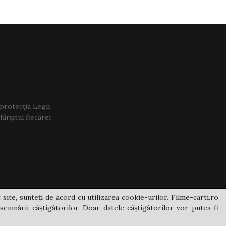
 protecția Legii
ârșitul fiecărei
 site, sunteți de acord cu utilizarea cookie-urilor. Filme-carti.ro
semnării câștigătorilor. Doar datele câștigătorilor vor putea fi