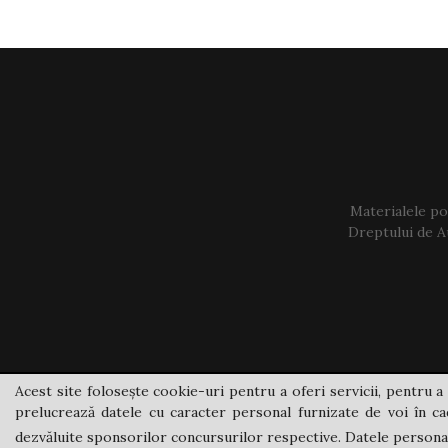
Materialele pos
Dreptului de Au
Acest site folosește cookie-uri pentru a oferi servicii, pentru a 
prelucrează datele cu caracter personal furnizate de voi în cad
dezvăluite sponsorilor concursurilor respective. Datele personale