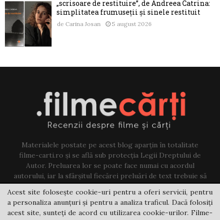
„scrisoare de restituire”, de Andreea Catrina:
simplitatea frumuseții și sinele restituit
de
Carina Josan
5 august 2026
Materialele postate pe acest blog aparțin în totalitate
filme-carti.ro și se află sub protecția Legii Dreptului de
Autor. Preluarea lor se poate face numai cu acordul
autorului, iar la sfârșitul fiecărei preluări de text trebuie să
existe un link către acest blog.
Acest site folosește cookie-uri pentru a oferi servicii, pentru
a personaliza anunțuri și pentru a analiza traficul. Dacă folosiți
Contact us:
jovi@filme-carti.ro
acest site, sunteți de acord cu utilizarea cookie-urilor. Filme-