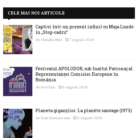
CELE MAI NOI ARTICOLE
Captivi într-un prezent infinit cu Maja Lunde
în „Stop-cadru”
de
Claudia Nițu
7 august 2026
Festivalul APOLODOR, sub Înaltul Patronaj al
Reprezentanței Comisiei Europene în
România
de
Jovi Ene
6 august 2026
Planeta giganților: La planète sauvage (1973)
de
Dan Romascanu
6 august 2026