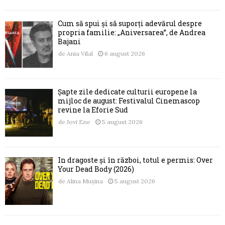
Cum să spui și să suporți adevărul despre
propria familie: „Aniversarea”, de Andrea
Bajani
de
Ania Vilal
6 august 2026
Șapte zile dedicate culturii europene la
mijloc de august: Festivalul Cinemascop
revine la Eforie Sud
de
Jovi Ene
5 august 2026
În dragoste și în război, totul e permis: Over
Your Dead Body (2026)
de
Alina Mușina
5 august 2026