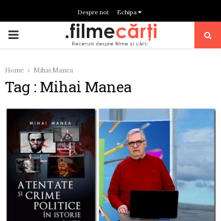
Despre noi
Echipa
PRIMARY
MENU
Home
Mihai Manea
Tag : Mihai Manea