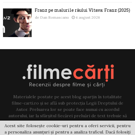
Franz pe malurile râului Vltava: Franz (2025)
de
Dan Romascanu
4 august 2026
Materialele postate pe acest blog aparțin în totalitate
filme-carti.ro și se află sub protecția Legii Dreptului de
Autor. Preluarea lor se poate face numai cu acordul
autorului, iar la sfârșitul fiecărei preluări de text trebuie să
existe un link către acest blog.
Acest site folosește cookie-uri pentru a oferi servicii, pentru
a personaliza anunțuri și pentru a analiza traficul. Dacă folosiți
Contact us:
jovi@filme-carti.ro