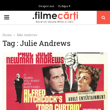
Despre noi
Echipa
PRIMARY
MENU
Home
Julie Andrews
Tag : Julie Andrews