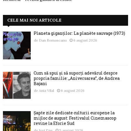
CELE MAI NOI ARTICOLE
Planeta giganților: La planète sauvage (1973)
de
Dan Romascanu
6 august 2026
Cum să spui și să suporți adevărul despre
propria familie: „Aniversarea”, de Andrea
Bajani
de
Ania Vilal
6 august 2026
Șapte zile dedicate culturii europene la
mijloc de august: Festivalul Cinemascop
revine la Eforie Sud
de
Jovi Ene
5 august 2026