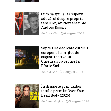
Cum să spui și să suporți
adevărul despre propria
familie: „Aniversarea”, de
Andrea Bajani
de
Ania Vilal
6 august 2026
Șapte zile dedicate culturii
europene la mijloc de
august: Festivalul
Cinemascop revine la
Eforie Sud
de
Jovi Ene
5 august 2026
În dragoste și în război,
totul e permis: Over Your
Dead Body (2026)
de
Alina Mușina
5 august 2026