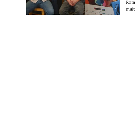
Rome
multi