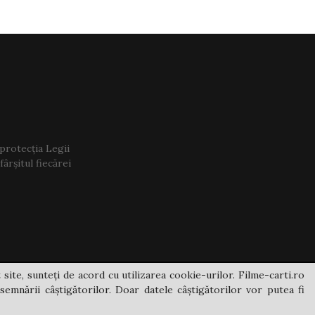
 protecția Legii
ârșitul fiecărei
 site, sunteți de acord cu utilizarea cookie-urilor. Filme-carti.ro
semnării câștigătorilor. Doar datele câștigătorilor vor putea fi