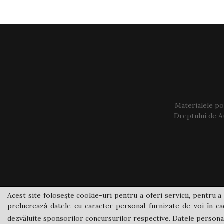
Materialele pos
Dreptului de Au
Acest site folosește cookie-uri pentru a oferi servicii, pentru a 
prelucrează datele cu caracter personal furnizate de voi în cad
dezvăluite sponsorilor concursurilor respective. Datele personale