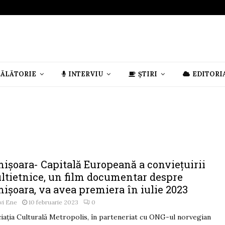
CĂLĂTORIE
INTERVIU
ȘTIRI
EDITORI
mișoara- Capitală Europeană a conviețuirii
ltietnice, un film documentar despre
ișoara, va avea premiera în iulie 2023
vi Ene
10 februarie 2023
0
iația Culturală Metropolis, în parteneriat cu ONG-ul norvegian