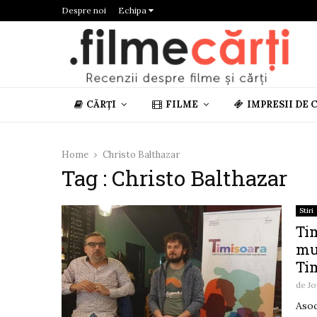
Despre noi
Echipa
CĂRȚI
FILME
IMPRESII DE 
Home
Christo Balthazar
Tag : Christo Balthazar
Stiri
Ti
mu
Tim
de
Jo
Asoc