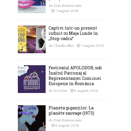
de
Dan Romascanu
7 august 2026
Captivi într-un prezent
infinit cu Maja Lunde în
„Stop-cadru”
de
Claudia Nițu
7 august 2026
Festivalul APOLODOR, sub
Înaltul Patronaj al
Reprezentanței Comisiei
Europene în România
de
Jovi Ene
6 august 2026
Planeta giganților: La
planète sauvage (1973)
de
Dan Romascanu
6 august 2026