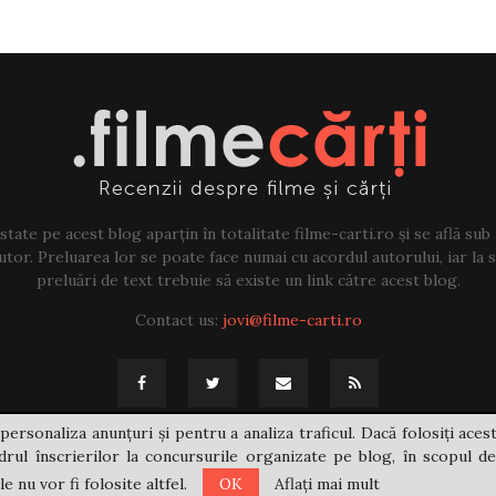
tate pe acest blog aparțin în totalitate filme-carti.ro și se află sub
tor. Preluarea lor se poate face numai cu acordul autorului, iar la sf
preluări de text trebuie să existe un link către acest blog.
Contact us:
jovi@filme-carti.ro
personaliza anunțuri și pentru a analiza traficul. Dacă folosiți acest
rul înscrierilor la concursurile organizate pe blog, în scopul de
 nu vor fi folosite altfel.
OK
Aflați mai mult
@2021 - filme-carti.ro