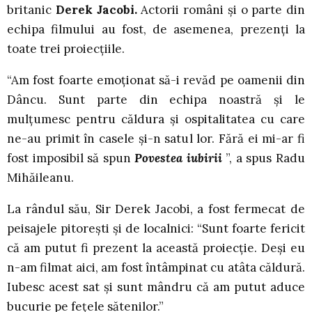
britanic
Derek Jacobi.
Actorii români și o parte din
echipa filmului au fost, de asemenea, prezenți la
toate trei proiecțiile.
“Am fost foarte emoționat să-i revăd pe oamenii din
Dâncu. Sunt parte din echipa noastră și le
mulțumesc pentru căldura și ospitalitatea cu care
ne-au primit în casele și-n satul lor. Fără ei mi-ar fi
fost imposibil să spun
Povestea iubirii
”, a spus Radu
Mihăileanu.
La rândul său, Sir Derek Jacobi, a fost fermecat de
peisajele pitorești și de localnici: “Sunt foarte fericit
că am putut fi prezent la această proiecție. Deși eu
n-am filmat aici, am fost întâmpinat cu atâta căldură.
Iubesc acest sat și sunt mândru că am putut aduce
bucurie pe fețele sătenilor.”