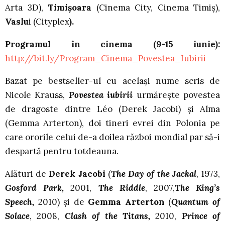
Arta 3D),
Timișoara
(Cinema City, Cinema Timiș),
Vaslu
i (Cityplex
).
Programul în cinema (9-15 iunie):
http://bit.ly/Program_Cinema_Povestea_Iubirii
Bazat pe bestseller-ul cu același nume scris de
Nicole Krauss,
Povestea iubirii
urmărește povestea
de dragoste dintre Léo (Derek Jacobi) și Alma
(Gemma Arterton), doi tineri evrei din Polonia pe
care ororile celui de-a doilea război mondial par să-i
despartă pentru totdeauna.
Alături de
Derek Jacobi
(
The Day of the Jackal
, 1973,
Gosford Park,
2001,
The Riddle
, 2007,
The King’s
Speech,
2010) și de
Gemma Arterton
(
Quantum of
Solace
, 2008,
Clash of the Titans,
2010,
Prince of