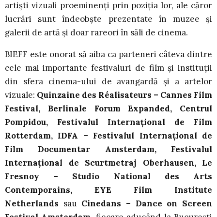
artişti vizuali proeminenţi prin poziţia lor, ale căror
lucrări sunt îndeobşte prezentate în muzee şi
galerii de artă şi doar rareori în săli de cinema.
BIEFF este onorat să aiba ca parteneri câteva dintre
cele mai importante festivaluri de film și instituții
din sfera cinema-ului de avangardă şi a artelor
vizuale:
Quinzaine des Réalisateurs – Cannes Film
Festival, Berlinale Forum Expanded, Centrul
Pompidou, Festivalul Internațional de Film
Rotterdam, IDFA – Festivalul Internațional de
Film Documentar Amsterdam, Festivalul
Internaţional de Scurtmetraj Oberhausen, Le
Fresnoy – Studio National des Arts
Contemporains, EYE Film Institute
Netherlands
sau
Cinedans – Dance on Screen
Festival Amsterdam
, fiecare aducând la Bucureşti