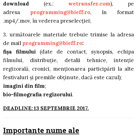
download
(ex.:
wetransfer.com
), pe
adresa
programming@
bieff
.ro
, în format
.mp4/.mov, în vederea preselecţiei;
3. următoarele materiale trebuie trimise la adresa
de mail
programming@
bieff
.ro
:
fişa filmului
(date de contact, synopsis, echipa
filmului, distribuţie, detalii tehnice, intenție
regizorală, cronici, menţionarea participării la alte
festivaluri şi premiile obţinute, dacă este cazul);
imagini din film
;
bio-filmografia regizorului
.
DEADLINE: 13 SEPTEMBRIE 2017.
Importante nume ale