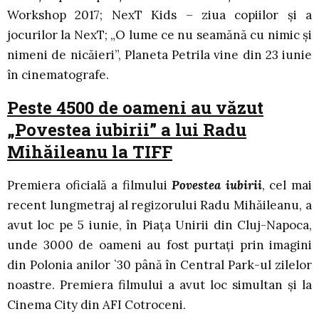
Workshop 2017; NexT Kids – ziua copiilor și a
jocurilor la NexT; „O lume ce nu seamănă cu nimic și
nimeni de nicăieri”, Planeta Petrila vine din 23 iunie
în cinematografe.
Peste 4500 de oameni au văzut
„Povestea iubirii” a lui Radu
Mihăileanu la TIFF
Premiera oficială a filmului
Povestea iubirii
, cel mai
recent lungmetraj al regizorului Radu Mihăileanu, a
avut loc pe 5 iunie, în Piața Unirii din Cluj-Napoca,
unde 3000 de oameni au fost purtați prin imagini
din Polonia anilor `30 până în Central Park-ul zilelor
noastre. Premiera filmului a avut loc simultan și la
Cinema City din AFI Cotroceni.