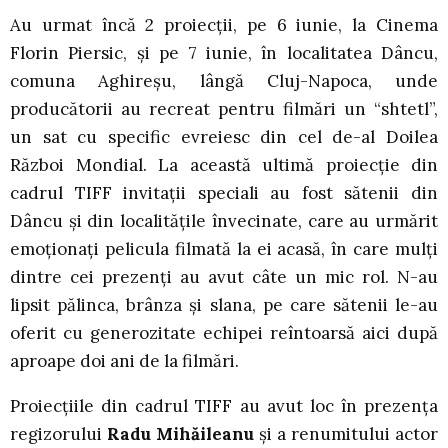
Au urmat încă 2 proiecții, pe 6 iunie, la Cinema
Florin Piersic, și pe 7 iunie, în localitatea Dâncu,
comuna Aghireșu, lângă Cluj-Napoca, unde
producătorii au recreat pentru filmări un “shtetl”,
un sat cu specific evreiesc din cel de-al Doilea
Război Mondial. La această ultimă proiecție din
cadrul TIFF invitații speciali au fost sătenii din
Dâncu și din localitățile învecinate, care au urmărit
emoționați pelicula filmată la ei acasă, în care mulți
dintre cei prezenți au avut câte un mic rol. N-au
lipsit pălinca, brânza și slana, pe care sătenii le-au
oferit cu generozitate echipei reîntoarsă aici după
aproape doi ani de la filmări.
Proiecțiile din cadrul TIFF au avut loc în prezența
regizorului
Radu Mihăileanu
și a renumitului actor