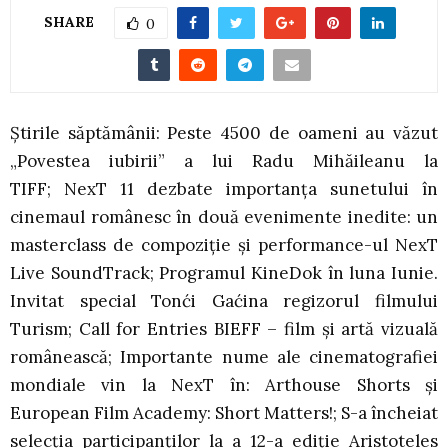
SHARE
0
Știrile săptămânii: Peste 4500 de oameni au văzut
„Povestea iubirii” a lui Radu Mihăileanu la
TIFF; NexT 11 dezbate importanța sunetului în
cinemaul românesc în două evenimente inedite: un
masterclass de compoziție și performance-ul NexT
Live SoundTrack; Programul KineDok în luna Iunie.
Invitat special Tonći Gaćina regizorul filmului
Turism; Call for Entries BIEFF – film și artă vizuală
românească; Importante nume ale cinematografiei
mondiale vin la NexT în: Arthouse Shorts și
European Film Academy: Short Matters!; S-a încheiat
selecția participanților la a 12-a ediție Aristoteles