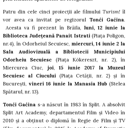
Patru din cele cinci proiecții ale filmului
Turism!
îl
vor avea ca invitat pe regizorul
Tonći Gaćina
.
Acesta va fi prezent în Brăila,
luni, 12 iunie la
Biblioteca Județeană Panait Istrati
(Piața Poligon,
nr.4), în Odorheiul Secuiesc,
miercuri,
14 iunie 2 la
Sala Audiovizuală a Bibliotecii Municipiului
Odorheiu Secuiesc
(Piaţa Kõkereszt, nr. 2), în
Miercurea Ciuc,
joi
,
15 iunie 2017 la Muzeul
Secuiesc al Ciucului
(Piața Cetății, nr. 2) și în
București,
vineri 16 iunie
la Manasia Hub
(Stelea
Spătarul, nr. 13).
Tonći Gaćina
s-a născut în 1983 în Split. A absolvit
Split Art Academy, departamentul Film și Video în
2010 și a obținut o diplomă în Regie de Film și TV