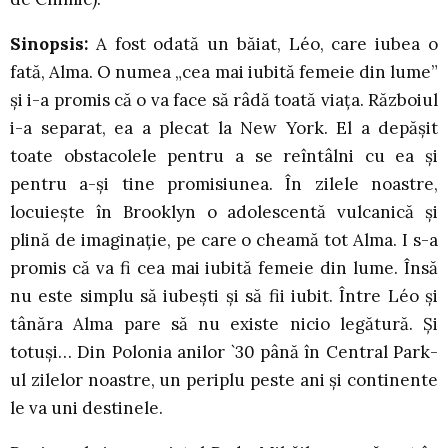
Sinopsis:
A fost odată un băiat, Léo, care iubea o
fată, Alma. O numea „cea mai iubită femeie din lume”
și i-a promis că o va face să râdă toată viața. Războiul
i-a separat, ea a plecat la New York. El a depășit
toate obstacolele pentru a se reîntâlni cu ea și
pentru a-și tine promisiunea. În zilele noastre,
locuiește în Brooklyn o adolescentă vulcanică și
plină de imaginație, pe care o cheamă tot Alma. I s-a
promis că va fi cea mai iubită femeie din lume. Însă
nu este simplu să iubești și să fii iubit. Între Léo și
tânăra Alma pare să nu existe nicio legătură. Și
totuși… Din Polonia anilor `30 până în Central Park-
ul zilelor noastre, un periplu peste ani și continente
le va uni destinele.