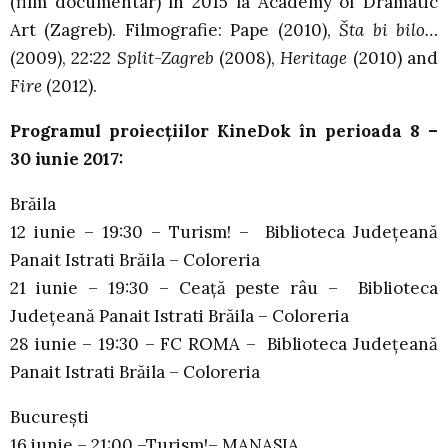
(film documentar) în 2015 la Academy of Dramatic
Art (Zagreb). Filmografie: Pape (2010),
Šta bi bilo…
(2009), 22:22
Split-Zagreb
(2008),
Heritage
(2010) and
Fire
(2012).
Programul proiecțiilor KineDok în perioada 8 –
30 iunie 2017:
Brăila
12 iunie – 19:30 – Turism! – Biblioteca Județeană
Panait Istrati Brăila – Coloreria
21 iunie – 19:30 – Ceață peste râu – Biblioteca
Județeană Panait Istrati Brăila – Coloreria
28 iunie – 19:30 – FC ROMA – Biblioteca Județeană
Panait Istrati Brăila – Coloreria
București
16 iunie – 21:00 –Turism!– MANASIA