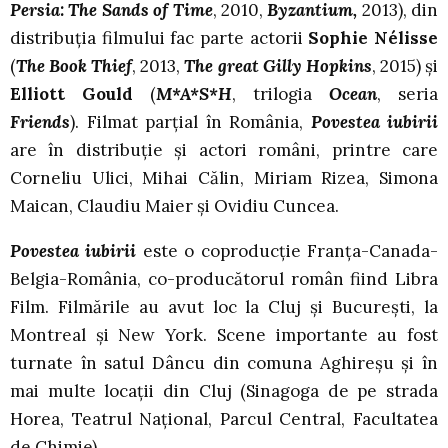
Persia: The Sands of Time
, 2010,
Byzantium,
2013), din
distribuția filmului fac parte actorii
Sophie Nélisse
(
The Book Thief
, 2013,
The great Gilly Hopkins
, 2015) și
Elliott Gould
(
M*A*S*H
, trilogia
Ocean
, seria
Friends
). Filmat parțial în România,
Povestea iubirii
are în distribuție și actori români, printre care
Corneliu Ulici, Mihai Călin, Miriam Rizea, Simona
Maican, Claudiu Maier și Ovidiu Cuncea.
Povestea iubirii
este o coproducție Franța-Canada-
Belgia-România, co-producătorul român fiind Libra
Film. Filmările au avut loc la Cluj și București, la
Montreal și New York. Scene importante au fost
turnate în satul Dâncu din comuna Aghireșu și în
mai multe locații din Cluj (Sinagoga de pe strada
Horea, Teatrul Național, Parcul Central, Facultatea
de Chimie).