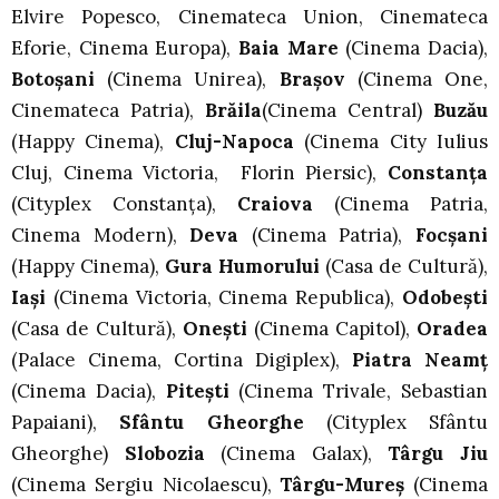
Elvire Popesco, Cinemateca Union, Cinemateca
Eforie, Cinema Europa),
Baia Mare
(Cinema Dacia),
Botoșani
(Cinema Unirea),
Brașov
(Cinema One,
Cinemateca Patria),
Br
ăila
(Cinema Central)
Buzău
(Happy Cinema),
Cluj-Napoca
(Cinema City Iulius
Cluj, Cinema Victoria, Florin Piersic),
Constanța
(Cityplex Constanța),
Craiova
(Cinema Patria,
Cinema Modern),
Deva
(Cinema Patria),
Focșani
(Happy Cinema),
Gura Humorului
(Casa de Cultură),
Iași
(Cinema Victoria, Cinema Republica),
Odobești
(Casa de Cultură),
Onești
(Cinema Capitol),
Oradea
(Palace Cinema, Cortina Digiplex),
Piatra Neamț
(Cinema Dacia),
Pitești
(Cinema Trivale, Sebastian
Papaiani),
Sfântu Gheorghe
(Cityplex Sfântu
Gheorghe)
Slobozia
(Cinema Galax),
Târgu Jiu
(Cinema Sergiu Nicolaescu),
Târgu-Mureș
(Cinema