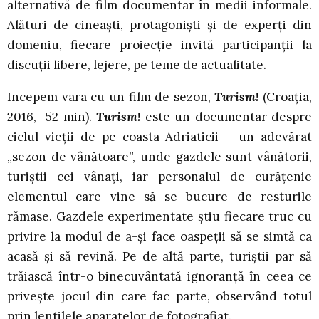
alternativă de film documentar în medii informale.
Alături de cineaști, protagoniști și de experți din
domeniu, fiecare proiecție invită participanții la
discuții libere, lejere, pe teme de actualitate.
Incepem vara cu un film de sezon,
Turism!
(Croația,
2016, 52 min).
Turism!
este un documentar despre
ciclul vieții de pe coasta Adriaticii – un adevărat
„sezon de vânătoare”, unde gazdele sunt vânătorii,
turiștii cei vânați, iar personalul de curățenie
elementul care vine să se bucure de resturile
rămase. Gazdele experimentate știu fiecare truc cu
privire la modul de a-și face oaspeții să se simtă ca
acasă și să revină. Pe de altă parte, turiștii par să
trăiască într-o binecuvântată ignoranță în ceea ce
privește jocul din care fac parte, observând totul
prin lentilele aparatelor de fotografiat.