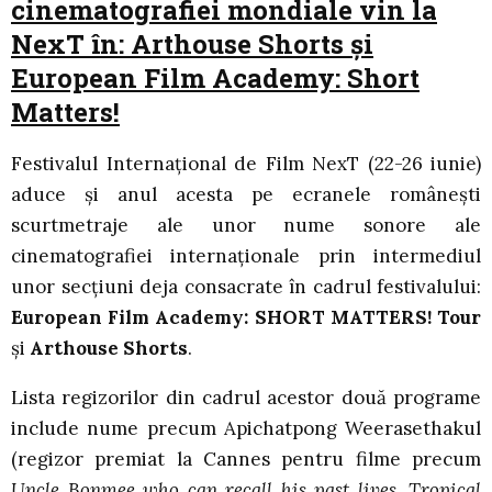
cinematografiei mondiale vin la
NexT în: Arthouse Shorts și
European Film Academy: Short
Matters!
Festivalul Internațional de Film NexT (22-26 iunie)
aduce și anul acesta pe ecranele românești
scurtmetraje ale unor nume sonore ale
cinematografiei internaționale prin intermediul
unor secțiuni deja consacrate în cadrul festivalului:
European Film Academy: SHORT MATTERS! Tour
și
Arthouse Shorts
.
Lista regizorilor din cadrul acestor două programe
include nume precum Apichatpong Weerasethakul
(regizor premiat la Cannes pentru filme precum
Uncle Bonmee who can recall his past lives
,
Tropical