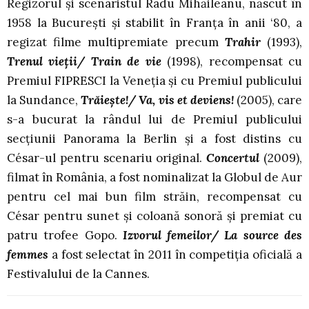
Regizorul și scenaristul Radu Mihăileanu, născut în
1958 la București și stabilit în Franța în anii ‘80, a
regizat filme multipremiate precum
Trahir
(1993),
Trenul vieţii/ Train de vie
(1998), recompensat cu
Premiul FIPRESCI la Veneţia şi cu Premiul publicului
la Sundance,
Trăieşte!/ Va, vis et deviens!
(2005), care
s-a bucurat la rândul lui de Premiul publicului
secţiunii Panorama la Berlin şi a fost distins cu
César-ul pentru scenariu original.
Concertul
(2009),
filmat în România, a fost nominalizat la Globul de Aur
pentru cel mai bun film străin, recompensat cu
César pentru sunet şi coloană sonoră şi premiat cu
patru trofee Gopo.
Izvorul femeilor/ La source des
femmes
a fost selectat în 2011 în competiţia oficială a
Festivalului de la Cannes.