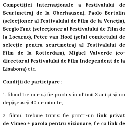
Competiției Internaționale a Festivalului de
Scurtmetraj de la Oberhausen), Paolo Bertolin
(selecționer al Festivalului de Film de la Veneția),
Sergio Fant (selecționer al Festivalului de Film de
la Locarno), Peter van Hoof (șeful comitetului de
selecție pentru scurtmetraj al Festivalului de
Film de la Rotterdam), Miguel Valverde (co-
director al Festivalului de Film Independent de la
Lisabona)
etc.
Condiţii de participare
:
1. filmul trebuie să fie produs în ultimii 3 ani și să nu
depășească 40 de minute;
2. filmul trebuie trimis: fie printr-un
link privat
de
Vimeo
+
parola
pentru vizionare
, fie ca
link de