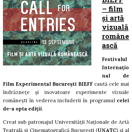
– film
și artă
vizuală
române
ască
Festivalul
Internațio
nal de
Film Experimental București
BIEFF
caută cele mai
îndrăznețe și inovatoare experimente vizuale
românești în vederea includerii în programul
celei
de-a opta ediții
.
Creat sub patronajul Universității Naționale de Artă
Teatrală și Cinematografică București (
UNATC
) şi al