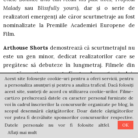
Malady
sau
Blissfully yours
), dar și o serie de
realizatori emergenți ale căror scurtmetraje au fost
nominalizate la Premiile Academiei Europene de
Film.
Arthouse Shorts
demostrează că scurtmetrajul nu
este un gen minor, dedicat realizatorilor care se
pregătesc să debuteze în lungmetraj. Filmele din
această secțiune sunt făcute de regizori deja
Acest site folosește cookie-uri pentru a oferi servicii, pentru
cunoscuți în cinemaul de artă, care au decis să se
a personaliza anunțuri și pentru a analiza traficul. Dacă folosiți
întoarcă, într-un film recent, la formatul scurt.
acest site, sunteți de acord cu utilizarea cookie-urilor. Filme-
carti.ro prelucrează datele cu caracter personal furnizate de
Programul Arthouse Shorts a fost creat tocmai
voi în cadrul înscrierilor la concursurile organizate pe blog, în
pentru a le gasi un loc în festival: numele lor sunt
scopul desemnării câștigătorilor. Doar datele câștigătorilor
prea sonore ca să mai apară pe lista concurenților
vor putea fi dezvăluite sponsorilor concursurilor respective.
din competiție, iar filmele sunt prea bune ca să
Datele personale nu vor fi folosite altfel.
OK
Aflați mai mult
lipsească.