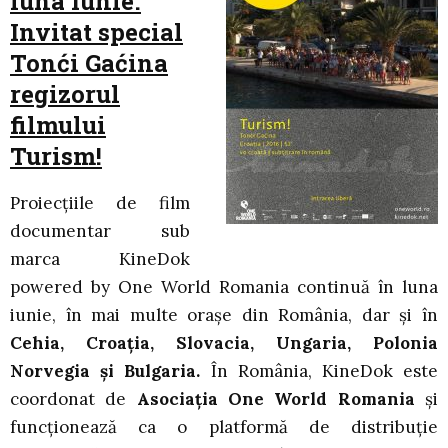
luna Iunie.
Invitat special
Tonći Gaćina
regizorul
filmului
Turism!
Proiecțiile de film
documentar sub
marca KineDok
powered by One World Romania continuă în luna
iunie, în mai multe orașe din România, dar și în
Cehia, Croația, Slovacia, Ungaria, Polonia
Norvegia și Bulgaria.
În România, KineDok este
coordonat de
Asociația One World Romania
și
funcționează ca o platformă de distribuție