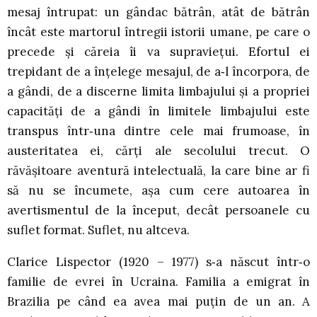
mesaj întrupat: un gândac bătrân, atât de bătrân
încât este martorul întregii istorii umane, pe care o
precede şi căreia îi va supravieţui. Efortul ei
trepidant de a înţelege mesajul, de a‑l încorpora, de
a gândi, de a discerne limita limbajului şi a propriei
capacităţi de a gândi în limitele limbajului este
transpus într‑una dintre cele mai frumoase, în
austeritatea ei, cărţi ale secolului trecut. O
răvăşitoare aventură intelectuală, la care bine ar fi
să nu se încumete, aşa cum cere autoarea în
avertismentul de la început, decât persoanele cu
suflet format. Suflet, nu altceva.
Clarice Lispector (1920 – 1977) s‑a născut într‑o
familie de evrei în Ucraina. Familia a emigrat în
Brazilia pe când ea avea mai puţin de un an. A