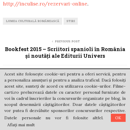
http://inculise.ro/rezervari-online
.
LUMEA CULTURALĂ ROMÂNEASCĂ
STIRI
PREVIOUS POST
Bookfest 2015 – Scriitori spanioli în România
și noutăți ale Editurii Univers
Acest site folosește cookie-uri pentru a oferi servicii, pentru
NEXT POST
a personaliza anunțuri și pentru a analiza traficul. Dacă folosiți
Ia-ți doza de lectură!
acest site, sunteți de acord cu utilizarea cookie-urilor. Filme-
carti.ro prelucrează datele cu caracter personal furnizate de
voi în cadrul înscrierilor la concursurile organizate pe blog, în
scopul desemnării câștigătorilor. Doar datele câștigătorilor
vor putea fi dezvăluite sponsorilor concursurilor respective.
Datele personale nu vor fi folosite altfel.
OK
Aflați mai mult