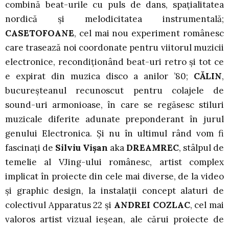
combină beat-urile cu puls de dans, spaţialitatea
nordică şi melodicitatea instrumentală;
CASETOFOANE
, cel mai nou experiment românesc
care trasează noi coordonate pentru viitorul muzicii
electronice, recondiționând beat-uri retro și tot ce
e expirat din muzica disco a anilor ’80;
CĂLIN
,
bucureşteanul recunoscut pentru colajele de
sound-uri armonioase, în care se regăsesc stiluri
muzicale diferite adunate preponderant în jurul
genului Electronica. Şi nu în ultimul rând vom fi
fascinaţi de
Silviu Vişan
aka
DREAMREC
, stâlpul de
temelie al VJing-ului românesc, artist complex
implicat în proiecte din cele mai diverse, de la video
şi graphic design, la instalaţii concept alaturi de
colectivul Apparatus 22 şi
ANDREI COZLAC
, cel mai
valoros artist vizual ieşean, ale cărui proiecte de