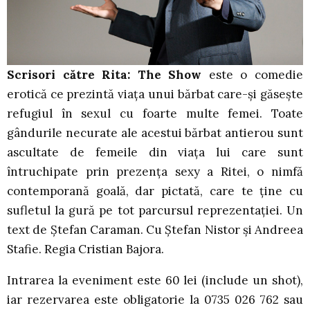
Scrisori către Rita: The Show
este o comedie
erotică ce prezintă viața unui bărbat care-și găsește
refugiul în sexul cu foarte multe femei. Toate
gândurile necurate ale acestui bărbat antierou sunt
ascultate de femeile din viața lui care sunt
întruchipate prin prezența sexy a Ritei, o nimfă
contemporană goală, dar pictată, care te ține cu
sufletul la gură pe tot parcursul reprezentației. Un
text de Ștefan Caraman. Cu Ștefan Nistor și Andreea
Stafie. Regia Cristian Bajora.
Intrarea la eveniment este 60 lei (include un shot),
iar rezervarea este obligatorie la 0735 026 762 sau