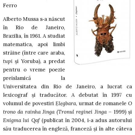
Ferro
Alberto Mussa s‑a născut
în Rio de Janeiro,
Brazilia, în 1961. A studiat
matematica, apoi limbi
străine (între care araba,
tupi
și Yoruba), a predat
pentru o vreme poezie
preislamică la
Universitatea din Rio de Janeiro, a lucrat ca
lexicograf și traducător. A debutat în 1997 cu
volumul de povestiri
Ẹlẹgbara
, urmat de romanele
O
trono da rainha Jinga (Tronul reginei Jinga
– 1999) și
Enigma lui Qaf
(publicat în 2004, i‑a adus autorului
său traducerea în engleză, franceză și în alte câteva