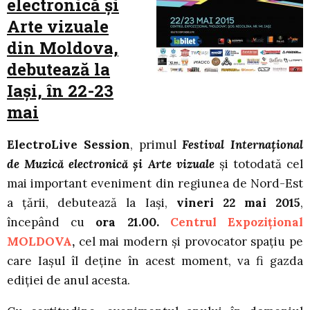
electronică şi
Arte vizuale
din Moldova,
debutează la
Iaşi, în 22-23
mai
ElectroLive Session
, primul
Festival Internaţional
de Muzică electronică şi Arte vizuale
şi totodată cel
mai important eveniment din regiunea de Nord-Est
a ţării, debutează la Iaşi,
vineri 22 mai 2015
,
începând cu
ora 21.00.
Centrul Expoziţional
MOLDOVA
,
cel mai modern şi provocator spațiu pe
care Iaşul îl deţine în acest moment, va fi gazda
ediţiei de anul acesta.