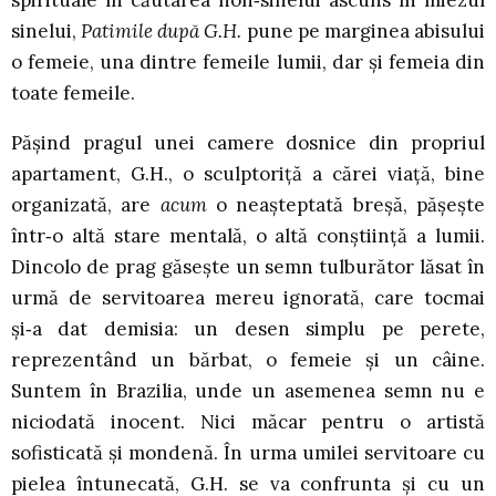
spirituale în căutarea non‑sinelui ascuns în miezul
sinelui,
Patimile după G.H.
pune pe marginea abisului
o femeie, una dintre femeile lumii, dar şi femeia din
toate femeile.
Păşind pragul unei camere dosnice din propriul
apartament, G.H., o sculptoriţă a cărei viaţă, bine
organizată, are
acum
o neaşteptată breşă, păşeşte
într‑o altă stare mentală, o altă conştiinţă a lumii.
Dincolo de prag găseşte un semn tulburător lăsat în
urmă de servitoarea mereu ignorată, care tocmai
şi‑a dat demisia: un desen simplu pe perete,
reprezentând un bărbat, o femeie şi un câine.
Suntem în Brazilia, unde un asemenea semn nu e
niciodată inocent. Nici măcar pentru o artistă
sofisticată şi mondenă. În urma umilei servitoare cu
pielea întunecată, G.H. se va confrunta şi cu un