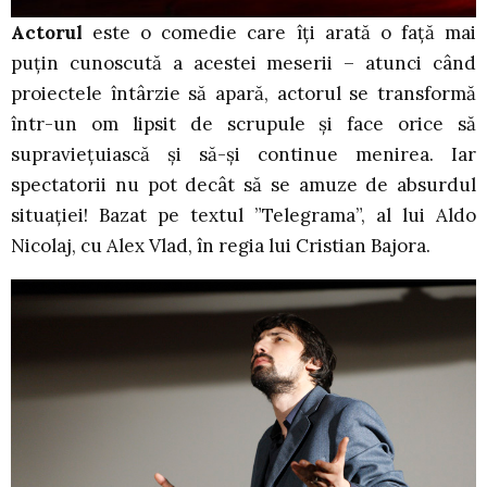
Actorul
este o comedie care îți arată o față mai
puțin cunoscută a acestei meserii – atunci când
proiectele întârzie să apară, actorul se transformă
într-un om lipsit de scrupule și face orice să
supraviețuiască și să-și continue menirea. Iar
spectatorii nu pot decât să se amuze de absurdul
situației! Bazat pe textul ”Telegrama”, al lui Aldo
Nicolaj, cu Alex Vlad, în regia lui Cristian Bajora.