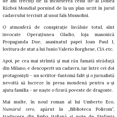
de ani trecuţi de la încheierea celui de-al Doilea
Război Mondial pornind de la un plan urzit în jurul
cadavrului terciuit al unui fals Mussolini.
O atmosferă de conspiraţie învăluie totul, sînt
invocate Operaţiunea Gladio, loja masonică
Propaganda Due, asasinatul papei Ioan Paul I,
lovitura de stat a lui Junio Valerio Borghese, CIA etc.
Apoi, pe cea mai strîmtă şi mai rău famată străduţă
din Milano, e descoperit un cadavru, iar între cei doi
protagonişti – un scriitor-fantomă falit şi o jurnalistă
nevoită să lucreze în presa mondenă pentru a-şi
ajuta familia – se naşte o firavă poveste de dragoste.
Mai multe, în noul roman al lui Umberto Eco,
Numărul zero
, apărut în „Biblioteca Polirom”,
traducere din limba italiană și note de Ștefania