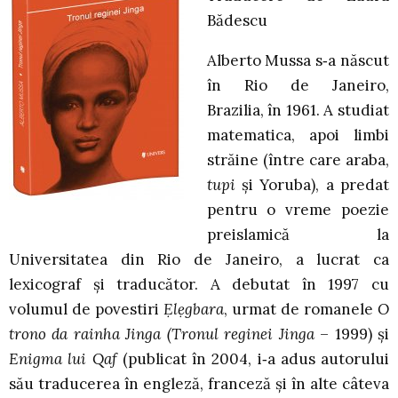
Bădescu
Alberto Mussa s‑a născut
în Rio de Janeiro,
Brazilia, în 1961. A studiat
matematica, apoi limbi
străine (între care araba,
tupi
și Yoruba), a predat
pentru o vreme poezie
preislamică la
Universitatea din Rio de Janeiro, a lucrat ca
lexicograf și traducător. A debutat în 1997 cu
volumul de povestiri
Ẹlẹgbara
, urmat de romanele
O
trono da rainha Jinga (Tronul reginei Jinga
– 1999) și
Enigma lui Qaf
(publicat în 2004, i‑a adus autorului
său traducerea în engleză, franceză și în alte câteva