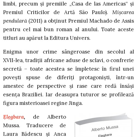
limbi, precum și premiile „Casa de las Americas“ și
Premiul Criticilor de Artă São Paulo).
Mișcarea
pendulară
(2011) a obținut Premiul Machado de Assis
pentru cel mai bun roman al anului. Toate aceste
titluri au apărut la Editura Univers.
Enigma unor crime sângeroase din secolul al
XVII‑lea, tradiţii africane aduse de sclavi, o confrerie
secretă – toate acestea se împletesc în firul unei
poveşti spuse de diferiţi protagonişti, într‑un
amestec de perspective şi rase care redă însăşi
esenţa Braziliei. Iar deasupra tuturor se profilează
figura misterioasei regine Jinga.
Ẹlẹgbara
,
de Alberto
Mussa. Traducere de
Laura Bădescu și Anca