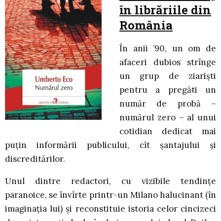
în librăriile din
România
În anii ’90, un om de
afaceri dubios strînge
un grup de ziarişti
pentru a pregăti un
număr de probă –
numărul zero – al unui
cotidian dedicat mai
puţin informării publicului, cît şantajului şi
discreditărilor.
Unul dintre redactori, cu vizibile tendinţe
paranoice, se învîrte printr-un Milano halucinant (în
imaginaţia lui) şi reconstituie istoria celor cincizeci