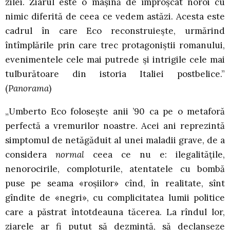
zilei. Ziarul este o maşină de împroşcat noroi cu
nimic diferită de ceea ce vedem astăzi. Acesta este
cadrul în care Eco reconstruieşte, urmărind
întîmplările prin care trec protagoniştii romanului,
evenimentele cele mai putrede şi intrigile cele mai
tulburătoare din istoria Italiei postbelice.”
(
Panorama
)
„Umberto Eco foloseşte anii ’90 ca pe o metaforă
perfectă a vremurilor noastre. Acei ani reprezintă
simptomul de netăgăduit al unei maladii grave, de a
considera
normal
ceea ce nu e: ilegalităţile,
nenorocirile, comploturile, atentatele cu bombă
puse pe seama «roşiilor» cînd, în realitate, sînt
gîndite de «negri», cu complicitatea lumii politice
care a păstrat întotdeauna tăcerea. La rîndul lor,
ziarele ar fi putut să dezmintă, să declanşeze