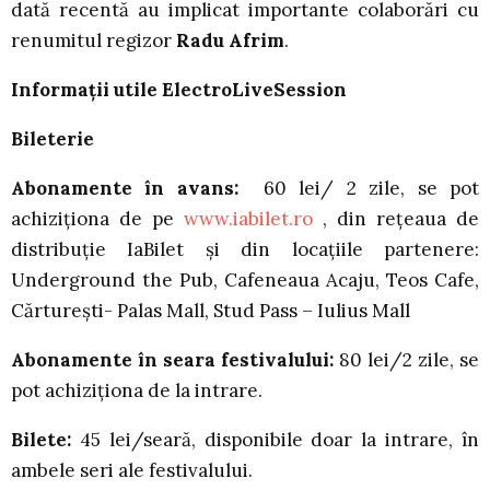
dată recentă au implicat importante colaborări cu
renumitul regizor
Radu Afrim
.
Informații utile ElectroLiveSession
Bileterie
Abonamente în avans:
60 lei/ 2 zile, se pot
achiziţiona de pe
www.iabilet.ro
, din reţeaua de
distribuţie IaBilet şi din locaţiile partenere:
Underground the Pub, Cafeneaua Acaju, Teos Cafe,
Cărtureşti- Palas Mall, Stud Pass – Iulius Mall
Abonamente în seara festivalului:
80 lei/2 zile, se
pot achiziţiona de la intrare.
Bilete:
45 lei/seară, disponibile doar la intrare, în
ambele seri ale festivalului.