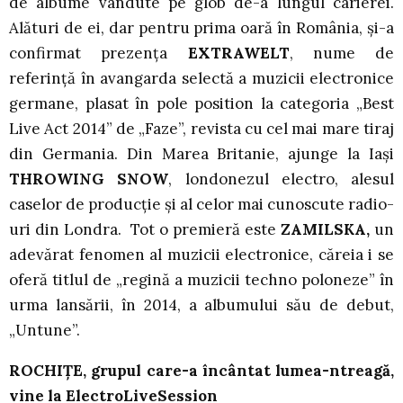
de albume vândute pe glob de-a lungul carierei.
Alături de ei, dar pentru prima oară în România, şi-a
confirmat prezenţa
EXTRAWELT
, nume de
referință în avangarda selectă a muzicii electronice
germane, plasat în pole position la categoria „Best
Live Act 2014” de „Faze”, revista cu cel mai mare tiraj
din Germania. Din Marea Britanie, ajunge la Iaşi
THROWING SNOW
, londonezul electro, alesul
caselor de producție și al celor mai cunoscute radio-
uri din Londra. Tot o premieră este
ZAMILSKA,
un
adevărat fenomen al muzicii electronice, căreia i se
oferă titlul de „regină a muzicii techno poloneze” în
urma lansării, în 2014, a albumului său de debut,
„Untune”.
ROCHIȚE, grupul care-a încântat lumea-ntreagă,
vine la ElectroLiveSession