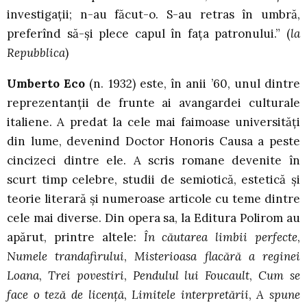
investigaţii; n-au făcut-o. S-au retras în umbră,
preferînd să-şi plece capul în faţa patronului.” (
la
Repubblica
)
Umberto Eco
(n. 1932) este, în anii ’60, unul dintre
reprezentanţii de frunte ai avangardei culturale
italiene. A predat la cele mai faimoase universităţi
din lume, devenind Doctor Honoris Causa a peste
cincizeci dintre ele. A scris romane devenite în
scurt timp celebre, studii de semiotică, estetică şi
teorie literară şi numeroase articole cu teme dintre
cele mai diverse. Din opera sa, la Editura Polirom au
apărut, printre altele:
În căutarea limbii perfecte
,
Numele trandafirului
,
Misterioasa flacără a reginei
Loana
,
Trei povestiri
,
Pendulul lui Foucault
,
Cum se
face o teză de licenţă
,
Limitele interpretării
,
A spune