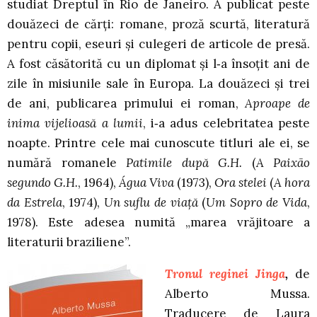
studiat Dreptul în Rio de Janeiro. A publicat peste
douăzeci de cărţi: romane, proză scurtă, literatură
pentru copii, eseuri şi culegeri de articole de presă.
A fost căsătorită cu un diplomat şi l‑a însoţit ani de
zile în misiunile sale în Europa. La douăzeci și trei
de ani, publicarea primului ei roman,
Aproape de
inima vijelioasă a lumii
, i‑a adus celebritatea peste
noapte. Printre cele mai cunoscute titluri ale ei, se
numără romanele
Patimile după G.H.
(
A Paixão
segundo G.H.
, 1964),
Água Viva
(1973),
Ora stelei
(
A hora
da Estrela
, 1974),
Un suflu de viaţă
(
Um Sopro de Vida
,
1978). Este adesea numită „marea vrăjitoare a
literaturii braziliene”.
Tronul reginei Jinga
,
de
Alberto Mussa.
Traducere de Laura