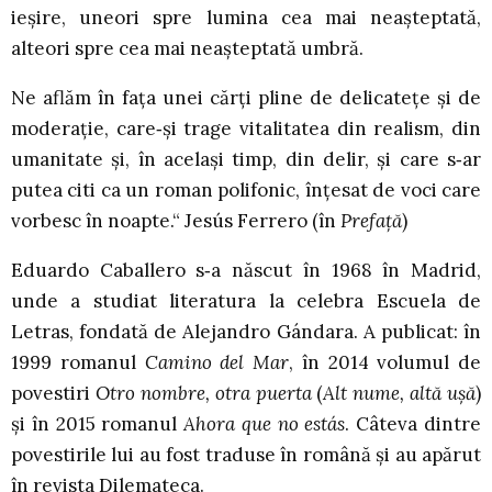
ieşire, uneori spre lumina cea mai neaşteptată,
alteori spre cea mai neaşteptată umbră.
Ne aflăm în faţa unei cărţi pline de delicateţe şi de
moderaţie, care‑şi trage vitalitatea din realism, din
umanitate şi, în acelaşi timp, din delir, şi care s‑ar
putea citi ca un roman polifonic, înţesat de voci care
vorbesc în noapte.“ Jesús Ferrero (în
Prefaţă
)
Eduardo Caballero s‑a născut în 1968 în Madrid,
unde a studiat literatura la celebra Escuela de
Letras, fondată de Alejandro Gándara. A publicat: în
1999 romanul
Camino del Mar
, în 2014 volumul de
povestiri
Otro nombre, otra puerta
(
Alt nume, altă uşă
)
şi în 2015 romanul
Ahora que no estás
. Câteva dintre
povestirile lui au fost traduse în română şi au apărut
în revista Dilemateca.