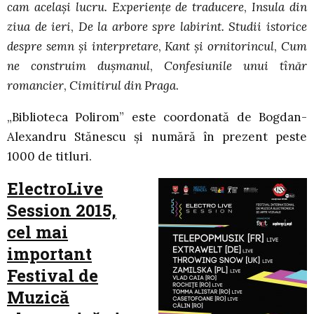
cam acelaşi lucru. Experienţe de traducere
,
Insula din
ziua de ieri
,
De la arbore spre labirint. Studii istorice
despre semn şi interpretare
,
Kant şi ornitorincul
,
Cum
ne construim duşmanul
,
Confesiunile unui tînăr
romancier
,
Cimitirul din Praga
.
„Biblioteca Polirom” este coordonată de Bogdan-
Alexandru Stănescu și numără în prezent peste
1000 de titluri.
ElectroLive
Session 2015,
cel mai
important
Festival de
Muzică