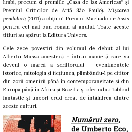
limbi, precum și premiile „Casa de las Americas“ și
Premiul Criticilor de Artă São Paulo).
Mișcarea
pendulară
(2011) a obținut Premiul Machado de Assis
pentru cel mai bun roman al anului. Toate aceste
titluri au apărut la Editura Univers.
Cele zece povestiri din volumul de debut al lui
Alberto Mussa amestecă – într‑o manieră care va
deveni o marcă a scriitorului – evenimentele
istorice, mitologia şi ficţiunea, plimbându‑l pe cititor
din zorii omenirii până în contemporaneitate şi din
Europa până în Africa şi Brazilia şi oferindu‑i tabloul
fantastic şi uneori crud creat de întâlnirea dintre
aceste culturi.
Numărul zero
,
de Umberto Eco,