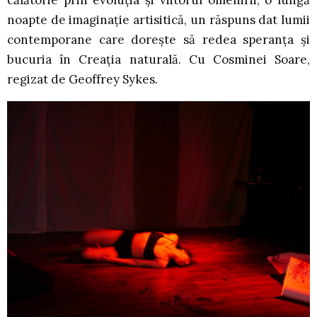
călătorie prin evoluția și viitorul omenirii, o lungă
noapte de imaginație artisitică, un răspuns dat lumii
contemporane care dorește să redea speranța și
bucuria în Creația naturală. Cu Cosminei Soare,
regizat de Geoffrey Sykes.