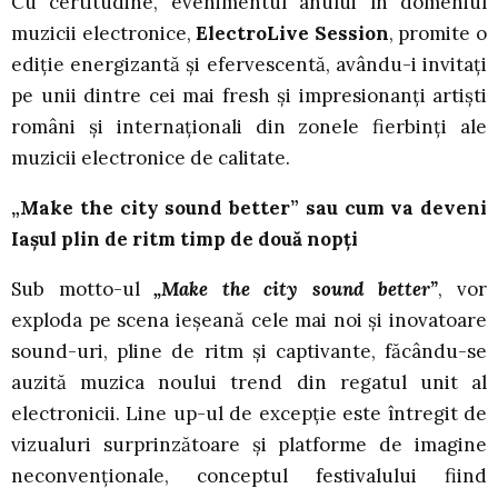
Cu certitudine, evenimentul anului în domeniul
muzicii electronice,
ElectroLive Session
, promite o
ediţie energizantă şi efervescentă, avându-i invitați
pe unii dintre cei mai fresh şi impresionanți artiști
români şi internaționali din zonele fierbinți ale
muzicii electronice de calitate.
„Make the city sound better” sau cum va deveni
Iașul plin de ritm timp de două nopți
Sub motto-ul
„Make the city sound better”
, vor
exploda pe scena ieșeană cele mai noi şi inovatoare
sound-uri, pline de ritm şi captivante, făcându-se
auzită muzica noului trend din regatul unit al
electronicii. Line up-ul de excepţie este întregit de
vizualuri surprinzătoare şi platforme de imagine
neconvenționale, conceptul festivalului fiind