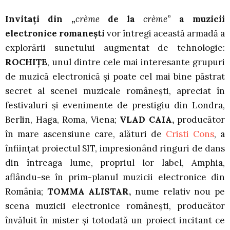
Invitaţi din „
crème
de la
crème”
a muzicii
electronice romaneşti
vor întregi această armadă a
explorării sunetului augmentat de tehnologie:
ROCHIŢE
, unul dintre cele mai interesante grupuri
de muzică electronică şi poate cel mai bine păstrat
secret al scenei muzicale româneşti, apreciat în
festivaluri şi evenimente de prestigiu din Londra,
Berlin, Haga, Roma, Viena;
VLAD CAIA,
producător
în mare ascensiune care, alături de
Cristi Cons
, a
înființat proiectul SIT, impresionând ringuri de dans
din întreaga lume, propriul lor label, Amphia,
aflându-se în prim-planul muzicii electronice din
România;
TOMMA ALISTAR,
nume relativ nou pe
scena muzicii electronice româneşti, producător
învăluit în mister şi totodată un proiect incitant ce