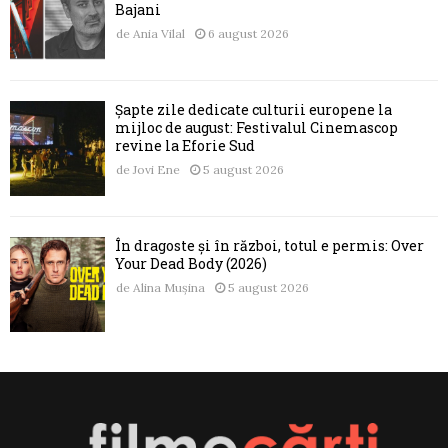
Bajani
de
Ania Vilal
6 august 2026
Șapte zile dedicate culturii europene la
mijloc de august: Festivalul Cinemascop
revine la Eforie Sud
de
Jovi Ene
5 august 2026
În dragoste și în război, totul e permis: Over
Your Dead Body (2026)
de
Alina Mușina
5 august 2026