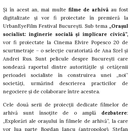
Și în acest an, mai multe
filme de arhivă
au fost
digitalizate și vor fi proiectate în premieră la
UrbanEyeFilm Festival București. Sub tema
„Orașul
socialist: inginerie socială și implicare civică”,
vor fi proiectate la Cinema Elvire Popesco 20 de
scurtmetraje – o selecție curatoriată de Ana Szel și
Andrei Rus. Sunt pelicule despre București care
sondează raportul dintre autoritățile și cetățenii
perioadei socialiste în construirea unei „noi”
societăți, urmărind descrierea practicilor de
negociere și de colaborare între acestea.
Cele două serii de proiecții dedicate filmelor de
arhivă sunt însoțite de o amplă
dezbatere
:
„Explorări ale orașului în filmele de arhivă”, la care
vor lua parte Bogdan Iancu (antropolog), Ștefan