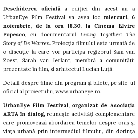
Deschiderea oficială
a ediției din acest an a
UrbanEye Film Festival va avea loc
miercuri, 6
noiembrie, de la ora 18.30, la Cinema Elvire
Popesco
, cu documentarul
Living Together: The
Story of De Warren
. Proiecția filmului este urmată de
o discuție la care vor participa regizorul Sam van
Zoest, Sarah van Ierlant, membră a comunității
prezentate în film, și arhitectul Lucian Luță.
Detalii despre filme din program și bilete, pe site-ul
oficial al proiectului, www.urbaneye.ro.
UrbanEye Film Festival, organizat de Asociaţia
ARTA în dialog,
reunește activități complementare
care promovează abordarea temelor despre oraș și
viața urbană prin intermediul filmului, din dorința