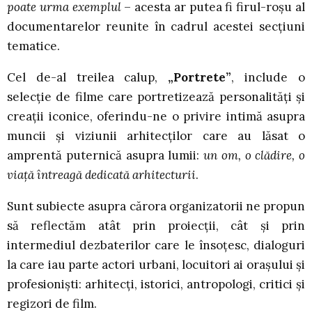
poate urma exemplul
– acesta ar putea fi firul-roșu al
documentarelor reunite în cadrul acestei secțiuni
tematice.
Cel de-al treilea calup,
„Portrete”
, include o
selecție de filme care portretizează personalități și
creații iconice, oferindu-ne o privire intimă asupra
muncii și viziunii arhitecților care au lăsat o
amprentă puternică asupra lumii:
un om, o clădire, o
viață întreagă dedicată arhitecturii
.
Sunt subiecte asupra cărora organizatorii ne propun
să reflectăm atât prin proiecții, cât și prin
intermediul dezbaterilor care le însoțesc, dialoguri
la care iau parte actori urbani, locuitori ai orașului și
profesioniști: arhitecți, istorici, antropologi, critici și
regizori de film.