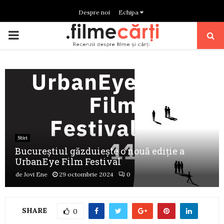
Despre noi
Echipa
PRIMARY
MENU
Stiri
Bucureștiul găzduiește o nouă ediție a
UrbanEye Film Festival
de
Jovi Ene
29 octombrie 2024
0
SHARE
0