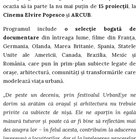
ocazia să ia parte la nu mai puțin de
15 proiecții
, la
Cinema Elvire Popesco
și
ARCUB
.
Programul include
o selecție bogată de
documentare
din întreaga lume, filme din Franța,
Germania, Olanda, Marea Britanie, Spania, Statele
Unite ale Americii, Canada, Brazilia, Mexic și
România, care pun în prim-plan subiecte legate de
orașe, arhitectură, comunități și transformările care
modelează viața urbană.
„De peste un deceniu, prin festivalul UrbanEye ne
dorim să arătăm că orașul și arhitectura nu trebuie
privite ca subiecte de nișă. Ele ne aparțin în egală
măsură tuturor și poate că ar fi bine să reflectăm mai
des asupra lor – în felul acesta, contribuim la aducerea
împreună a locuitorilor, dar și la înțelegerea proceselor