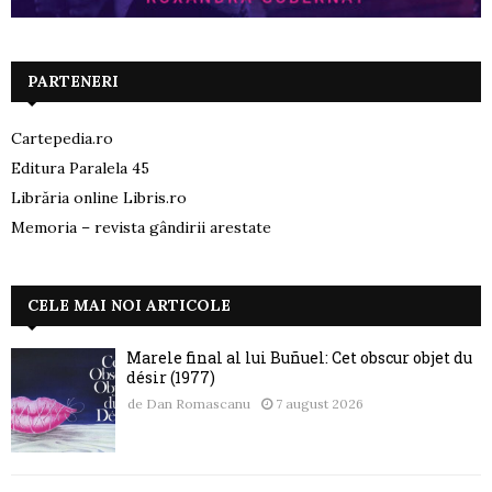
PARTENERI
Cartepedia.ro
Editura Paralela 45
Librăria online Libris.ro
Memoria – revista gândirii arestate
CELE MAI NOI ARTICOLE
Marele final al lui Buñuel: Cet obscur objet du
désir (1977)
de
Dan Romascanu
7 august 2026