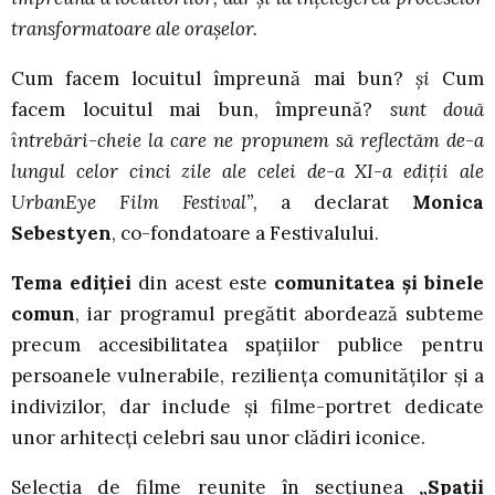
transformatoare ale orașelor.
Cum facem locuitul împreună mai bun?
și
Cum
facem locuitul mai bun, împreună?
sunt două
întrebări-cheie la care ne propunem să reflectăm de-a
lungul celor cinci zile ale celei de-a XI-a ediții ale
UrbanEye Film Festival”,
a declarat
Monica
Sebestyen
, co-fondatoare a Festivalului.
Tema ediției
din acest este
comunitatea și binele
comun
, iar programul pregătit abordează subteme
precum accesibilitatea spațiilor publice pentru
persoanele vulnerabile, reziliența comunităților și a
indivizilor, dar include și filme-portret dedicate
unor arhitecți celebri sau unor clădiri iconice.
Selecția de filme reunite în secțiunea
„Spații