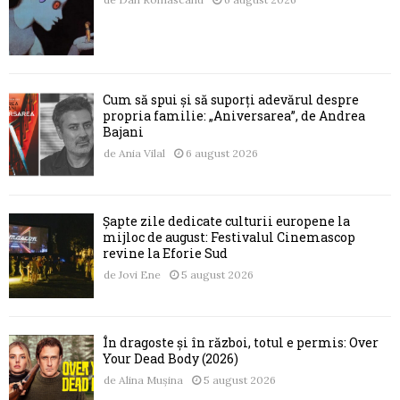
Cum să spui și să suporți adevărul despre
propria familie: „Aniversarea”, de Andrea
Bajani
de
Ania Vilal
6 august 2026
Șapte zile dedicate culturii europene la
mijloc de august: Festivalul Cinemascop
revine la Eforie Sud
de
Jovi Ene
5 august 2026
În dragoste și în război, totul e permis: Over
Your Dead Body (2026)
de
Alina Mușina
5 august 2026