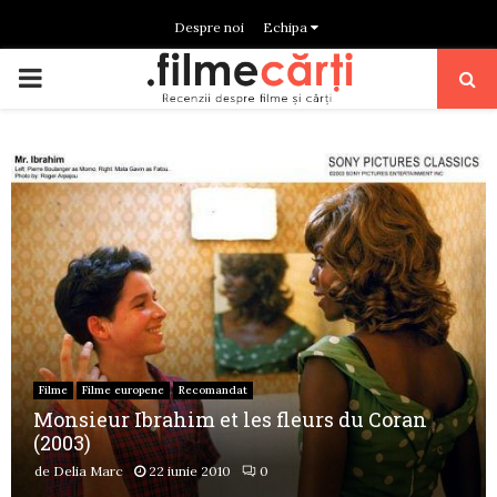
Despre noi
Echipa
PRIMARY
MENU
Filme
Filme europene
Recomandat
Monsieur Ibrahim et les fleurs du Coran
(2003)
de
Delia Marc
22 iunie 2010
0