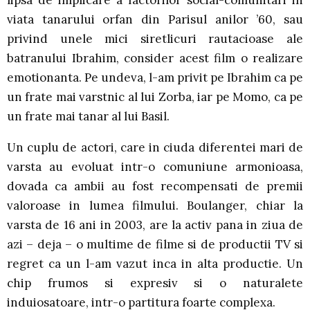
lipsa de implicare a factorilor social-comunitari in
viata tanarului orfan din Parisul anilor ’60, sau
privind unele mici siretlicuri rautacioase ale
batranului Ibrahim, consider acest film o realizare
emotionanta. Pe undeva, l-am privit pe Ibrahim ca pe
un frate mai varstnic al lui Zorba, iar pe Momo, ca pe
un frate mai tanar al lui Basil.
Un cuplu de actori, care in ciuda diferentei mari de
varsta au evoluat intr-o comuniune armonioasa,
dovada ca ambii au fost recompensati de premii
valoroase in lumea filmului. Boulanger, chiar la
varsta de 16 ani in 2003, are la activ pana in ziua de
azi – deja – o multime de filme si de productii TV si
regret ca un l-am vazut inca in alta productie. Un
chip frumos si expresiv si o naturalete
induiosatoare, intr-o partitura foarte complexa.