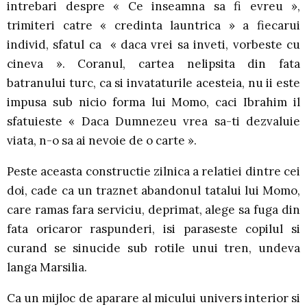
intrebari despre « Ce inseamna sa fi evreu »,
trimiteri catre « credinta launtrica » a fiecarui
individ, sfatul ca « daca vrei sa inveti, vorbeste cu
cineva ». Coranul, cartea nelipsita din fata
batranului turc, ca si invataturile acesteia, nu ii este
impusa sub nicio forma lui Momo, caci Ibrahim il
sfatuieste « Daca Dumnezeu vrea sa-ti dezvaluie
viata, n-o sa ai nevoie de o carte ».
Peste aceasta constructie zilnica a relatiei dintre cei
doi, cade ca un traznet abandonul tatalui lui Momo,
care ramas fara serviciu, deprimat, alege sa fuga din
fata oricaror raspunderi, isi paraseste copilul si
curand se sinucide sub rotile unui tren, undeva
langa Marsilia.
Ca un mijloc de aparare al micului univers interior si