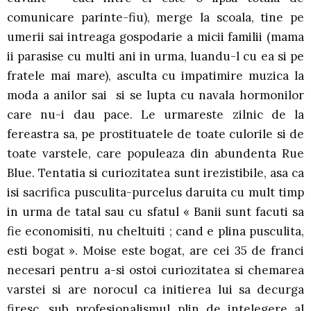
comunicare parinte-fiu), merge la scoala, tine pe
umerii sai intreaga gospodarie a micii familii (mama
ii parasise cu multi ani in urma, luandu-l cu ea si pe
fratele mai mare), asculta cu impatimire muzica la
moda a anilor sai si se lupta cu navala hormonilor
care nu-i dau pace. Le urmareste zilnic de la
fereastra sa, pe prostituatele de toate culorile si de
toate varstele, care populeaza din abundenta Rue
Blue. Tentatia si curiozitatea sunt irezistibile, asa ca
isi sacrifica pusculita-purcelus daruita cu mult timp
in urma de tatal sau cu sfatul « Banii sunt facuti sa
fie economisiti, nu cheltuiti ; cand e plina pusculita,
esti bogat ». Moise este bogat, are cei 35 de franci
necesari pentru a-si ostoi curiozitatea si chemarea
varstei si are norocul ca initierea lui sa decurga
firesc, sub profesionalismul plin de intelegere al