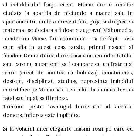
al echilibrului fragil creat, Momo are o reactie
ciudata la aparitia de niciunde a mamei sale in
apartamentul unde a crescut fara grija si dragostea
materna : se declara a fi doar « zugravul Mahomed »,
nicidecum Moise, fiul abandonat – si de fapt – asa
cum afla in acest ceas tarziu, primul nascut al
familiei. Demontarea dureroasa a minciunilor tatalui
sau, care nu a contenit sa-l compare cu un frate mai
mare (creat de mintea sa bolnava), constiincios,
destept, disciplinat, studios, reprezinta imboldul
care il face pe Momo sa ii ceara lui Ibrahim sa devina
tatal sau legal, sa il infieze.
Trecand peste tavalugul birocratic al acestui
demers, infierea este implinita.
Si la volanul unei elegante masini rosii pe care cu