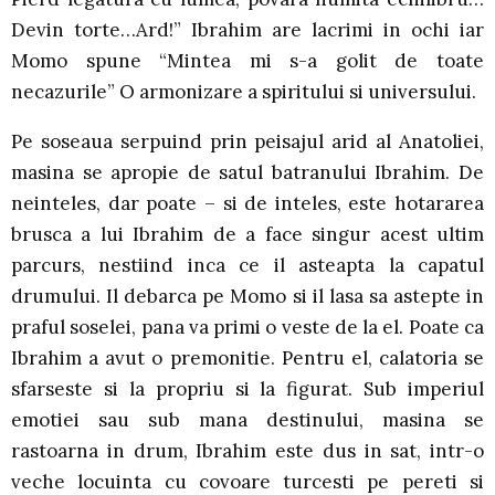
Devin torte…Ard!” Ibrahim are lacrimi in ochi iar
Momo spune “Mintea mi s-a golit de toate
necazurile” O armonizare a spiritului si universului.
Pe soseaua serpuind prin peisajul arid al Anatoliei,
masina se apropie de satul batranului Ibrahim. De
neinteles, dar poate – si de inteles, este hotararea
brusca a lui Ibrahim de a face singur acest ultim
parcurs, nestiind inca ce il asteapta la capatul
drumului. Il debarca pe Momo si il lasa sa astepte in
praful soselei, pana va primi o veste de la el. Poate ca
Ibrahim a avut o premonitie. Pentru el, calatoria se
sfarseste si la propriu si la figurat. Sub imperiul
emotiei sau sub mana destinului, masina se
rastoarna in drum, Ibrahim este dus in sat, intr-o
veche locuinta cu covoare turcesti pe pereti si