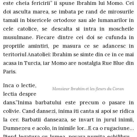
este cheia fericirii” ii spune Ibrahim lui Momo. Cei
doi asculta marea, se imbata pe rand de mirosurile
tamaii in bisericele ortodoxe sau ale lumanarilor in
cele catolice, se descalta si intra in moscheile
musulmane. Fiecare dintre cei doi se cufunda in
propriile amintiri, pe masura ce se adancesc in
teritoriul Anatoliei: Ibrahim se simte din ce in ce mai
acasa in Turcia, iar Momo are nostalgia Rue Blue din
Paris.
Inca o lectie,
Monsieur Ibrahim et les fleurs du Coran
lectia despre
dans.”Inima barbatului este precum o pasare in
colivie. Cand dansezi, inima iti canta si apoi se ridica
la cer. Barbatii danseaza, se invart in jurul inimii,
Dumnezeu e acolo, in inimile lor…E ca o rugaciune…
Pierd legatura cu lumea, povara numita echilibru…