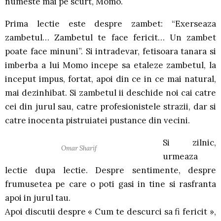
numeste mai pe scurt, Momo.
Prima lectie este despre zambet: “Exerseaza
zambetul… Zambetul te face fericit… Un zambet
poate face minuni”. Si intradevar, fetisoara tanara si
imberba a lui Momo incepe sa etaleze zambetul, la
inceput impus, fortat, apoi din ce in ce mai natural,
mai dezinhibat. Si zambetul ii deschide noi cai catre
cei din jurul sau, catre profesionistele strazii, dar si
catre inocenta pistruiatei pustance din vecini.
Si zilnic,
Omar Sharif
urmeaza
lectie dupa lectie. Despre sentimente, despre
frumusetea pe care o poti gasi in tine si rasfranta
apoi in jurul tau.
Apoi discutii despre « Cum te descurci sa fi fericit »,