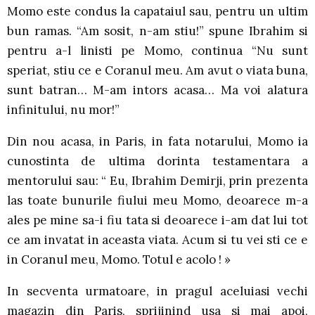
Momo este condus la capataiul sau, pentru un ultim
bun ramas. “Am sosit, n-am stiu!” spune Ibrahim si
pentru a-l linisti pe Momo, continua “Nu sunt
speriat, stiu ce e Coranul meu. Am avut o viata buna,
sunt batran… M-am intors acasa… Ma voi alatura
infinitului, nu mor!”
Din nou acasa, in Paris, in fata notarului, Momo ia
cunostinta de ultima dorinta testamentara a
mentorului sau: “ Eu, Ibrahim Demirji, prin prezenta
las toate bunurile fiului meu Momo, deoarece m-a
ales pe mine sa-i fiu tata si deoarece i-am dat lui tot
ce am invatat in aceasta viata. Acum si tu vei sti ce e
in Coranul meu, Momo. Totul e acolo ! »
In secventa urmatoare, in pragul aceluiasi vechi
magazin din Paris, sprijinind usa si mai apoi,