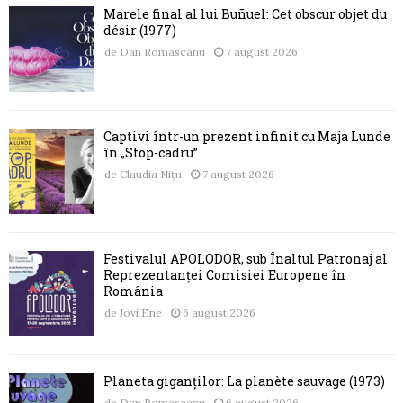
Marele final al lui Buñuel: Cet obscur objet du
désir (1977)
de
Dan Romascanu
7 august 2026
Captivi într-un prezent infinit cu Maja Lunde
în „Stop-cadru”
de
Claudia Nițu
7 august 2026
Festivalul APOLODOR, sub Înaltul Patronaj al
Reprezentanței Comisiei Europene în
România
de
Jovi Ene
6 august 2026
Planeta giganților: La planète sauvage (1973)
de
Dan Romascanu
6 august 2026