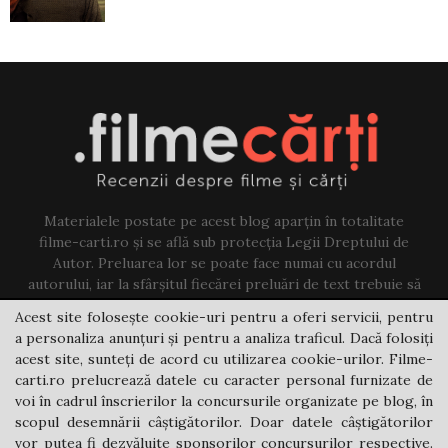
Materialele postate pe acest blog aparțin în totalitate
filme-carti.ro și se află sub protecția Legii Dreptului de
Autor. Preluarea lor se poate face numai cu acordul
autorului, iar la sfârșitul fiecărei preluări de text trebuie să
existe un link către acest blog.
Acest site folosește cookie-uri pentru a oferi servicii, pentru
a personaliza anunțuri și pentru a analiza traficul. Dacă folosiți
Contact us:
jovi@filme-carti.ro
acest site, sunteți de acord cu utilizarea cookie-urilor. Filme-
carti.ro prelucrează datele cu caracter personal furnizate de
voi în cadrul înscrierilor la concursurile organizate pe blog, în
scopul desemnării câștigătorilor. Doar datele câștigătorilor
vor putea fi dezvăluite sponsorilor concursurilor respective.