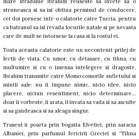
mare stradanie Ibrahim reuseste sa invete sa o
struneasca si sa isi obtina permisul de conducere,
cei doi pornesc intr-o calatorie catre Turcia, pentru
ca batranul sa isi revada locurile natale si pe nevasta
care de mult se intorsese la casa si la rostul ei.
Toata aceasta calatorie este un necontenit prilej de
lectii de viata. Cu umor, cu detasare, cu tihna, cu
multumire si cu o imensa intelegere si dragoste,
Ibrahim transmite catre Momo comorile sufletului si
mintii sale: nu ii impune nimic, nicio idee, nicio
placere, niciun resentiment, nicio determinare…
doar ii vorbeste, ii arata, il invata sa vada si sa asculte
si sa gandeasca si sa aleaga singur.
Traseul ii poarta prin bogatia Elvetiei, prin saracia
Albaniei, prin parfumul fericirii Greciei si “Tihna