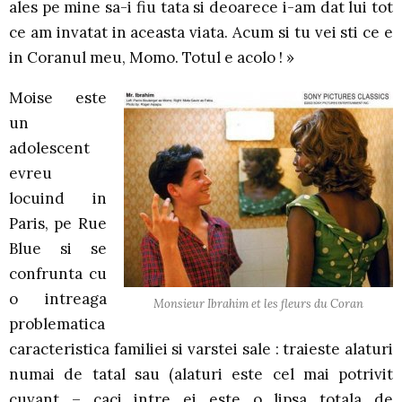
ales pe mine sa-i fiu tata si deoarece i-am dat lui tot
ce am invatat in aceasta viata. Acum si tu vei sti ce e
in Coranul meu, Momo. Totul e acolo ! »
Moise este
un
adolescent
evreu
locuind in
Paris, pe Rue
Blue si se
confrunta cu
o intreaga
Monsieur Ibrahim et les fleurs du Coran
problematica
caracteristica familiei si varstei sale : traieste alaturi
numai de tatal sau (alaturi este cel mai potrivit
cuvant – caci intre ei este o lipsa totala de